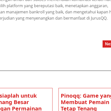
ilih platform yang bereputasi baik, menetapkan anggaran,
n manajemen bankroll yang baik, dan mengetahui kapan 
erjudian yang menyenangkan dan bermanfaat di JurusQQ.
Ne
siaplah untuk
Pinoqq: Game yan
ang Besar
Membuat Pemain
Pino
gan Permainan
Tetap Tenang