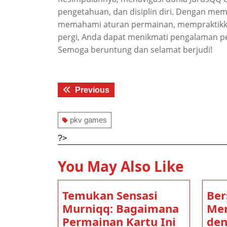
pengetahuan, dan disiplin diri. Dengan mem
memahami aturan permainan, mempraktikka
pergi, Anda dapat menikmati pengalaman p
Semoga beruntung dan selamat berjudi!
Post
Previous
Previous
navigation
post:
pkv games
?>
You May Also Like
Temukan Sensasi
Ber
Murniqq: Bagaimana
Men
Permainan Kartu Ini
den