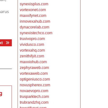
synexisplus.com
vortexonet.com
harus
maxxifynet.com
innovexahub.com
dynacorelab.com
synexistechco.com
truvivopro.com
Next
xt
vividusco.com
post:
vortexahq.com
zenithifyit.com
maxxiohub.com
zephyraweb.com
vortexaweb.com
optigeniusco.com
novuspherex.com
novaevopro.com
g
trusparktech.com
trubrandzhq.com
qq: