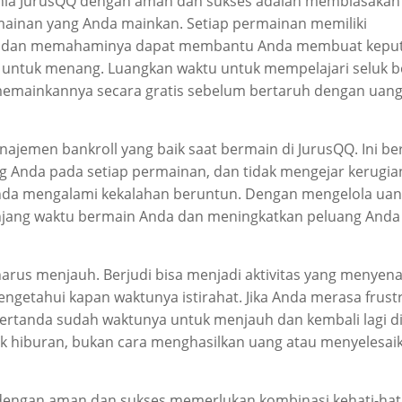
unia JurusQQ dengan aman dan sukses adalah membiasakan 
ainan yang Anda mainkan. Setiap permainan memiliki
iri, dan memahaminya dapat membantu Anda membuat kepu
 untuk menang. Luangkan waktu untuk mempelajari seluk b
 memainkannya secara gratis sebelum bertaruh dengan uan
ajemen bankroll yang baik saat bermain di JurusQQ. Ini ber
ang Anda pada setiap permainan, dan tidak mengejar kerugia
nda mengalami kekalahan beruntun. Dengan mengelola ua
njang waktu bermain Anda dan meningkatkan peluang Anda
harus menjauh. Berjudi bisa menjadi aktivitas yang menyen
getahui kapan waktunya istirahat. Jika Anda merasa frustr
ertanda sudah waktunya untuk menjauh dan kembali lagi di
uk hiburan, bukan cara menghasilkan uang atau menyelesai
dengan aman dan sukses memerlukan kombinasi kehati-hat