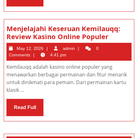
Full
Menjelajahi Keseruan Kemilauqq:
Menjelaj
Review Kasino Online Populer
Keserua
May
admin
May 12, 2026
admin
0
Kemilau
12,
Comments
4:41 pm
Review
2026
Kemilauqq adalah kasino online populer yang
Kasino
menawarkan berbagai permainan dan fitur menarik
Online
untuk dinikmati para pemain. Dari permainan kartu
Populer
klasik ...
Read
Read Full
Full