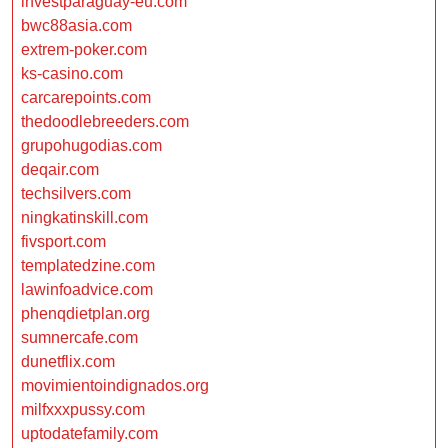
investparaguay-eu.com
bwc88asia.com
extrem-poker.com
ks-casino.com
carcarepoints.com
thedoodlebreeders.com
grupohugodias.com
deqair.com
techsilvers.com
ningkatinskill.com
fivsport.com
templatedzine.com
lawinfoadvice.com
phenqdietplan.org
sumnercafe.com
dunetflix.com
movimientoindignados.org
milfxxxpussy.com
uptodatefamily.com