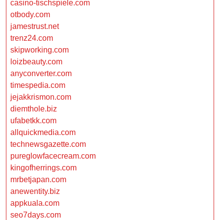
casino-tischspiele.com
otbody.com
jamestrust.net
trenz24.com
skipworking.com
loizbeauty.com
anyconverter.com
timespedia.com
jejakkrismon.com
diemthole.biz
ufabetkk.com
allquickmedia.com
technewsgazette.com
pureglowfacecream.com
kingofherrings.com
mrbetjapan.com
anewentity.biz
appkuala.com
seo7days.com