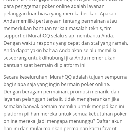
para penggemar poker online adalah layanan
pelanggan luar biasa yang mereka berikan. Apakah
Anda memiliki pertanyaan tentang permainan atau
memerlukan bantuan terkait masalah teknis, tim
support di MurahQQ selalu siap membantu Anda.
Dengan waktu respons yang cepat dan staf yang ramah,
Anda dapat yakin bahwa Anda akan selalu memiliki
seseorang untuk dihubungi jika Anda memerlukan
bantuan saat bermain di platform ini.
Secara keseluruhan, MurahQQ adalah tujuan sempurna
bagi siapa saja yang ingin bermain poker online.
Dengan beragam permainan, promosi menarik, dan
layanan pelanggan terbaik, tidak mengherankan jika
semakin banyak pemain memilih untuk menjadikan ini
platform pilihan mereka untuk semua kebutuhan poker
online mereka. Jadi mengapa menunggu? Daftar akun
hari ini dan mulai mainkan permainan kartu favorit