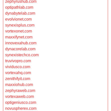
zephyrushub.com
optipathlab.com
dynabytelab.com
evolvionet.com
synexisplus.com
vortexonet.com
maxxifynet.com
innovexahub.com
dynacorelab.com
synexistechco.com
truvivopro.com
vividusco.com
vortexahq.com
zenithifyit.com
maxxiohub.com
zephyraweb.com
vortexaweb.com
optigeniusco.com
novuspherex.com