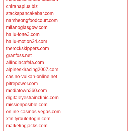
chiranaplus.biz
stackspancakebar.com
namheongfoodcourt.com
milanoglasgow.com
hallu-forte3.com
hallu-motion24.com
therockskippers.com
granfoss.net
allindiacafela.com
alpineskiracing2007.com
casino-vulkan-online.net
pitrepower.com
mediatown360.com
digitaleyestrainclinic.com
missionposible.com
online-casinos-vegas.com
xfinityrouterlogin.com
marketingjacks.com