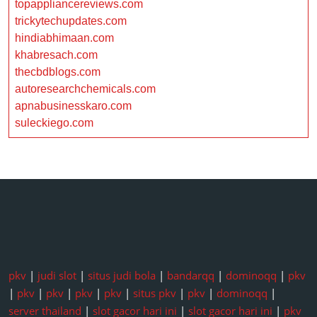
topappliancereviews.com
trickytechupdates.com
hindiabhimaan.com
khabresach.com
thecbdblogs.com
autoresearchchemicals.com
apnabusinesskaro.com
suleckiego.com
pkv
|
judi slot
|
situs judi bola
|
bandarqq
|
dominoqq
|
pkv
|
pkv
|
pkv
|
pkv
|
pkv
|
situs pkv
|
pkv
|
dominoqq
|
server thailand
|
slot gacor hari ini
|
slot gacor hari ini
|
pkv