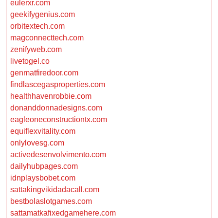
eulerxr.com
geekifygenius.com
orbitextech.com
magconnecttech.com
zenifyweb.com
livetogel.co
genmatfiredoor.com
findlascegasproperties.com
healthhavenrobbie.com
donanddonnadesigns.com
eagleoneconstructiontx.com
equiflexvitality.com
onlylovesg.com
activedesenvolvimento.com
dailyhubpages.com
idnplaysbobet.com
sattakingvikidadacall.com
bestbolaslotgames.com
sattamatkafixedgamehere.com