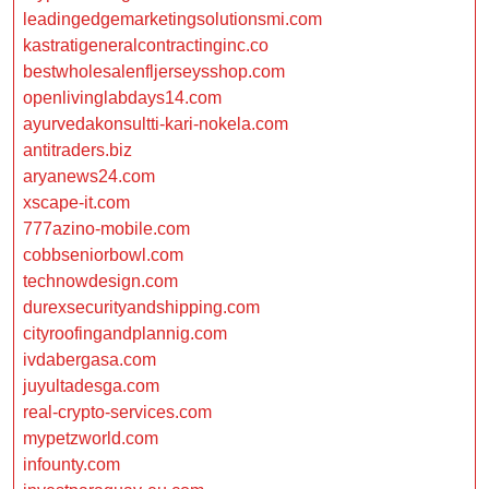
leadingedgemarketingsolutionsmi.com
kastratigeneralcontractinginc.co
bestwholesalenfljerseysshop.com
openlivinglabdays14.com
ayurvedakonsultti-kari-nokela.com
antitraders.biz
aryanews24.com
xscape-it.com
777azino-mobile.com
cobbseniorbowl.com
technowdesign.com
durexsecurityandshipping.com
cityroofingandplannig.com
ivdabergasa.com
juyultadesga.com
real-crypto-services.com
mypetzworld.com
infounty.com