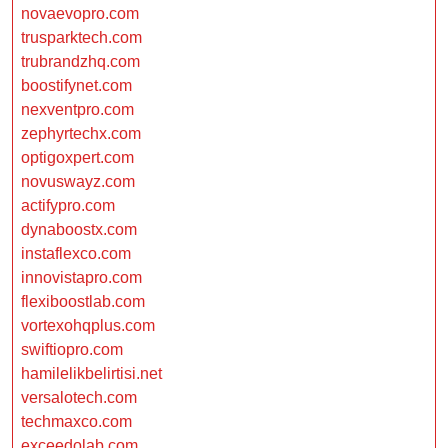
novaevopro.com
trusparktech.com
trubrandzhq.com
boostifynet.com
nexventpro.com
zephyrtechx.com
optigoxpert.com
novuswayz.com
actifypro.com
dynaboostx.com
instaflexco.com
innovistapro.com
flexiboostlab.com
vortexohqplus.com
swiftiopro.com
hamilelikbelirtisi.net
versalotech.com
techmaxco.com
exceedolab.com