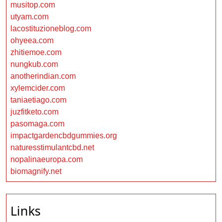
musitop.com
utyam.com
lacostituzioneblog.com
ohyeea.com
zhitiemoe.com
nungkub.com
anotherindian.com
xylemcider.com
taniaetiago.com
juzfitketo.com
pasomaga.com
impactgardencbdgummies.org
naturesstimulantcbd.net
nopalinaeuropa.com
biomagnify.net
Links