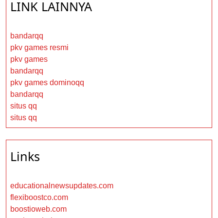
LINK LAINNYA
bandarqq
pkv games resmi
pkv games
bandarqq
pkv games dominoqq
bandarqq
situs qq
situs qq
Links
educationalnewsupdates.com
flexiboostco.com
boostioweb.com