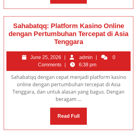
Full
Sahabatqq: Platform Kasino Online
dengan Pertumbuhan Tercepat di Asia
Sahabatqq:
Tenggara
Platform
Kasino
June
admin
June 25, 2026
admin
0
Online
25,
Comments
6:38 pm
2026
dengan
Sahabatqq dengan cepat menjadi platform kasino
Pertumbuhan
online dengan pertumbuhan tercepat di Asia
Tercepat
Tenggara, dan untuk alasan yang bagus. Dengan
di
beragam ...
Asia
Tenggara
Read
Read Full
Full