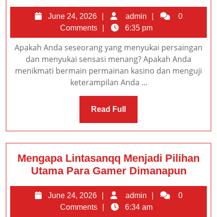
Seman
Kompeti
June
admin
June 24, 2026
admin
0
Anda
24,
Comments
6:35 pm
2026
denga
Apakah Anda seseorang yang menyukai persaingan
Permai
dan menyukai sensasi menang? Apakah Anda
Kasino
menikmati bermain permainan kasino dan menguji
Online
keterampilan Anda ...
Dewaq
yang
Read
Read Full
Menye
Full
Mengapa Lintasanqq Menjadi Pilihan
Meng
Utama Para Gamer Dimanapun
Linta
Menja
June
admin
June 24, 2026
admin
0
Piliha
24,
Comments
6:34 am