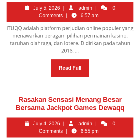
Bertemu
July
admin
July 5, 2026
admin
0
Kegembira
5,
Comments
6:57 am
2026
dan
ITUQQ adalah platform perjudian online populer yang
Keberuntun
menawarkan beragam pilihan permainan kasino,
taruhan olahraga, dan lotere. Didirikan pada tahun
2018, ...
Read
Read Full
Full
Rasakan Sensasi Menang Besar
Rasa
Bersama Jackpot Games Dewaqq
Sens
Men
July
admin
July 4, 2026
admin
0
Besa
4,
Comments
6:55 pm
2026
Ber