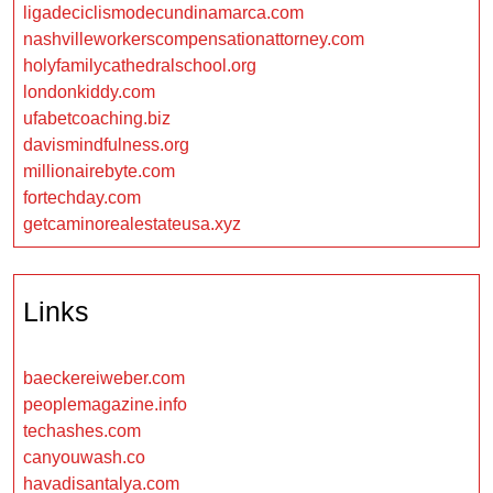
ligadeciclismodecundinamarca.com
nashvilleworkerscompensationattorney.com
holyfamilycathedralschool.org
londonkiddy.com
ufabetcoaching.biz
davismindfulness.org
millionairebyte.com
fortechday.com
getcaminorealestateusa.xyz
Links
baeckereiweber.com
peoplemagazine.info
techashes.com
canyouwash.co
havadisantalya.com