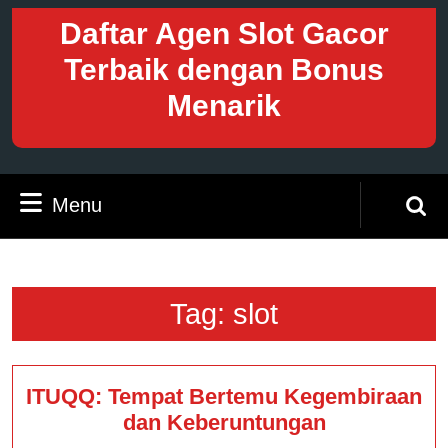
Skip
Daftar Agen Slot Gacor
to
content
Terbaik dengan Bonus
Skip
Menarik
to
content
Menu
Menu
Search
for:
Tag:
slot
ITUQQ: Tempat Bertemu Kegembiraan
ITUQQ:
dan Keberuntungan
Tempat