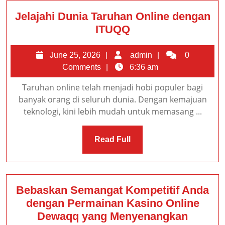
Jelajahi Dunia Taruhan Online dengan
Jelajahi
ITUQQ
Dunia
Taruhan
June
admin
June 25, 2026
admin
0
Online
25,
Comments
6:36 am
2026
dengan
Taruhan online telah menjadi hobi populer bagi
ITUQQ
banyak orang di seluruh dunia. Dengan kemajuan
teknologi, kini lebih mudah untuk memasang ...
Read
Read Full
Full
Bebaskan Semangat Kompetitif Anda
dengan Permainan Kasino Online
Bebas
Dewaqq yang Menyenangkan