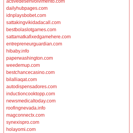
activedesenvolvimento.com
dailyhubpages.com
idnplaysbobet.com
sattakingvikidadacall.com
bestbolaslotgames.com
sattamatkafixedgamehere.com
entrepreneurguardian.com
hibaby.info
paperwashington.com
weedemup.com
bestchancecasino.com
bilalliaqat.com
autodispensadores.com
inductioncooktopp.com
newsmedicaltoday.com
roofingnevada.info
magconnectx.com
synexispro.com
holayomi.com