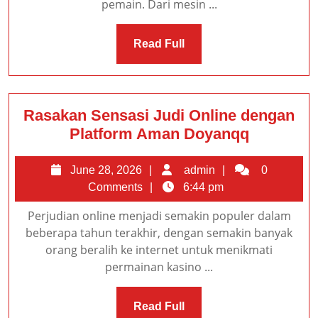
pemain. Dari mesin ...
Se
Pe
Read
Read Full
Full
Rasakan Sensasi Judi Online dengan
Rasakan
Platform Aman Doyanqq
Sensasi
Judi
June
admin
June 28, 2026
admin
0
Online
28,
Comments
6:44 pm
2026
dengan
Perjudian online menjadi semakin populer dalam
Platform
beberapa tahun terakhir, dengan semakin banyak
Aman
orang beralih ke internet untuk menikmati
Doyanqq
permainan kasino ...
Read
Read Full