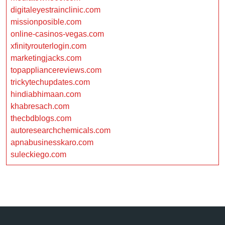
digitaleyestrainclinic.com
missionposible.com
online-casinos-vegas.com
xfinityrouterlogin.com
marketingjacks.com
topappliancereviews.com
trickytechupdates.com
hindiabhimaan.com
khabresach.com
thecbdblogs.com
autoresearchchemicals.com
apnabusinesskaro.com
suleckiego.com