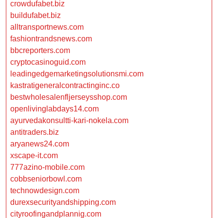
crowdufabet.biz
buildufabet.biz
alltransportnews.com
fashiontrandsnews.com
bbcreporters.com
cryptocasinoguid.com
leadingedgemarketingsolutionsmi.com
kastratigeneralcontractinginc.co
bestwholesalenfljerseysshop.com
openlivinglabdays14.com
ayurvedakonsultti-kari-nokela.com
antitraders.biz
aryanews24.com
xscape-it.com
777azino-mobile.com
cobbseniorbowl.com
technowdesign.com
durexsecurityandshipping.com
cityroofingandplannig.com