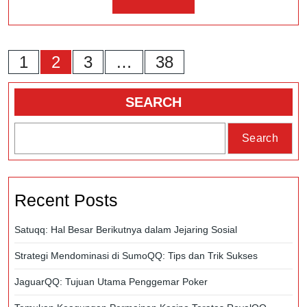
Full
Posts
1
2
3
…
38
pagination
SEARCH
Search
Recent Posts
Satuqq: Hal Besar Berikutnya dalam Jejaring Sosial
Strategi Mendominasi di SumoQQ: Tips dan Trik Sukses
JaguarQQ: Tujuan Utama Penggemar Poker