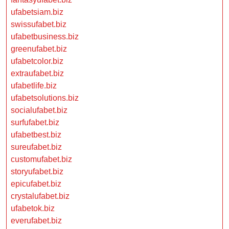
ufabetsiam.biz
swissufabet.biz
ufabetbusiness.biz
greenufabet.biz
ufabetcolor.biz
extraufabet.biz
ufabetlife.biz
ufabetsolutions.biz
socialufabet.biz
surfufabet.biz
ufabetbest.biz
sureufabet.biz
customufabet.biz
storyufabet.biz
epicufabet.biz
crystalufabet.biz
ufabetok.biz
everufabet.biz