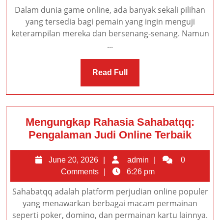
2026
Utam
Dalam dunia game online, ada banyak sekali pilihan
Para
yang tersedia bagi pemain yang ingin menguji
Game
keterampilan mereka dan bersenang-senang. Namun
Dima
...
Read
Read Full
Full
Mengungkap Rahasia Sahabatqq:
Meng
Pengalaman Judi Online Terbaik
Raha
Sahab
June
admin
June 20, 2026
admin
0
Peng
20,
Comments
6:26 pm
2026
Judi
Sahabatqq adalah platform perjudian online populer
Onlin
yang menawarkan berbagai macam permainan
Terba
seperti poker, domino, dan permainan kartu lainnya.