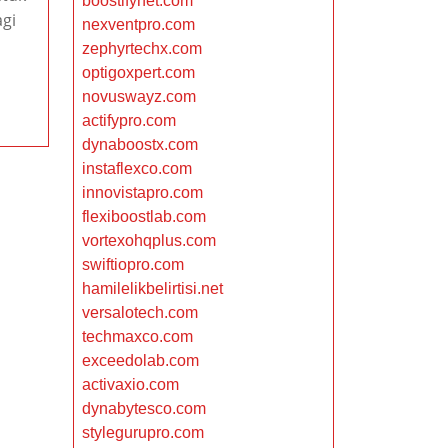
boostifynet.com
agi
nexventpro.com
zephyrtechx.com
optigoxpert.com
novuswayz.com
actifypro.com
dynaboostx.com
instaflexco.com
innovistapro.com
flexiboostlab.com
vortexohqplus.com
swiftiopro.com
hamilelikbelirtisi.net
versalotech.com
techmaxco.com
exceedolab.com
activaxio.com
dynabytesco.com
stylegurupro.com