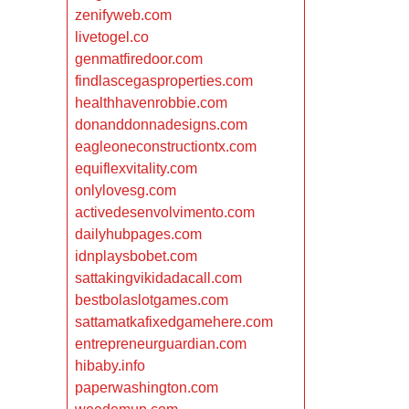
zenifyweb.com
livetogel.co
genmatfiredoor.com
findlascegasproperties.com
healthhavenrobbie.com
donanddonnadesigns.com
eagleoneconstructiontx.com
equiflexvitality.com
onlylovesg.com
activedesenvolvimento.com
dailyhubpages.com
idnplaysbobet.com
sattakingvikidadacall.com
bestbolaslotgames.com
sattamatkafixedgamehere.com
entrepreneurguardian.com
hibaby.info
paperwashington.com