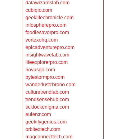
datawizardslab.com
cubiqio.com
geeklifechronicle.com
infospherepro.com
foodiesavorpro.com
vortexohq.com
epicadventurepro.com
insightwavelab.com
lifeexplorerpro.com
novusgo.com
bytestormpro.com
wanderlustchrono.com
culturetrendlab.com
trendsensehub.com
ticktockenigma.com
eulerxr.com
geekifygenius.com
orbitextech.com
magconnecttech.com