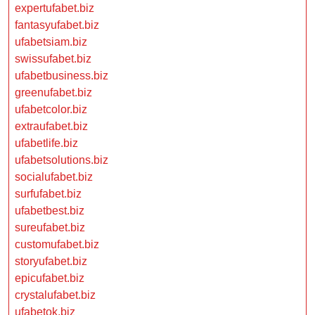
expertufabet.biz
fantasyufabet.biz
ufabetsiam.biz
swissufabet.biz
ufabetbusiness.biz
greenufabet.biz
ufabetcolor.biz
extraufabet.biz
ufabetlife.biz
ufabetsolutions.biz
socialufabet.biz
surfufabet.biz
ufabetbest.biz
sureufabet.biz
customufabet.biz
storyufabet.biz
epicufabet.biz
crystalufabet.biz
ufabetok.biz