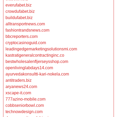
everufabet.biz
crowdufabet.biz
buildufabet.biz
alltransportnews.com
fashiontrandsnews.com
bbcreporters.com
cryptocasinoguid.com
leadingedgemarketingsolutionsmi.com
kastratigeneralcontractinginc.co
bestwholesalenfljerseysshop.com
openlivinglabdays14.com
ayurvedakonsultti-kari-nokela.com
antitraders.biz
aryanews24.com
xscape-it.com
777azino-mobile.com
cobbseniorbowl.com
technowdesign.com