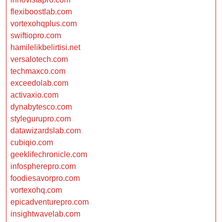
flexiboostlab.com
vortexohqplus.com
swiftiopro.com
hamilelikbelirtisi.net
versalotech.com
techmaxco.com
exceedolab.com
activaxio.com
dynabytesco.com
stylegurupro.com
datawizardslab.com
cubiqio.com
geeklifechronicle.com
infospherepro.com
foodiesavorpro.com
vortexohq.com
epicadventurepro.com
insightwavelab.com