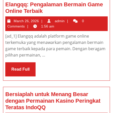
Elangqq: Pengalaman Bermain Game
Elangqq:
Online Terbaik
Pengalaman
March
admin
March 26, 2026
admin
0
Bermain
26,
Comments
1:56 am
Game
2026
[ad_1] Elangqq adalah platform game online
Online
terkemuka yang menawarkan pengalaman bermain
Terbaik
game terbaik kepada para pemain. Dengan beragam
pilihan permainan, ...
Read
Read Full
Full
Bersiaplah untuk Menang Besar
dengan Permainan Kasino Peringkat
Bersiaplah
Teratas IndoQQ