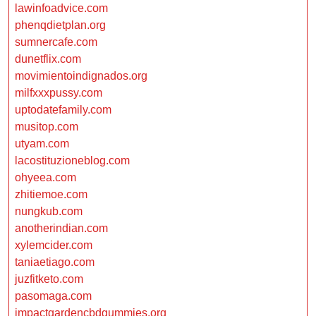
lawinfoadvice.com
phenqdietplan.org
sumnercafe.com
dunetflix.com
movimientoindignados.org
milfxxxpussy.com
uptodatefamily.com
musitop.com
utyam.com
lacostituzioneblog.com
ohyeea.com
zhitiemoe.com
nungkub.com
anotherindian.com
xylemcider.com
taniaetiago.com
juzfitketo.com
pasomaga.com
impactgardencbdgummies.org