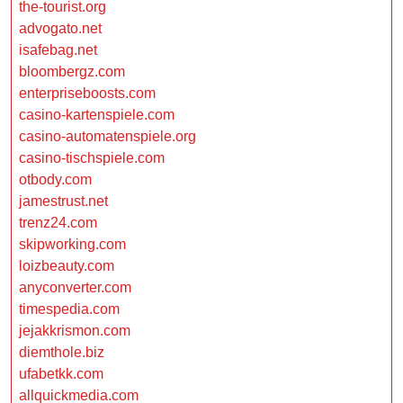
the-tourist.org
advogato.net
isafebag.net
bloombergz.com
enterpriseboosts.com
casino-kartenspiele.com
casino-automatenspiele.org
casino-tischspiele.com
otbody.com
jamestrust.net
trenz24.com
skipworking.com
loizbeauty.com
anyconverter.com
timespedia.com
jejakkrismon.com
diemthole.biz
ufabetkk.com
allquickmedia.com