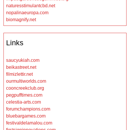
naturesstimulantcbd.net
nopalinaeuropa.com
biomagnify.net
Links
saucyukiah.com
beikastreet.net
filmizlettir.net
ourmultiworlds.com
cooncreekclub.org
pegpufftimes.com
celestia-arts.com
forumchampions.com
bluebargames.com
festivaldelamalou.com
firstsigninnovations.com