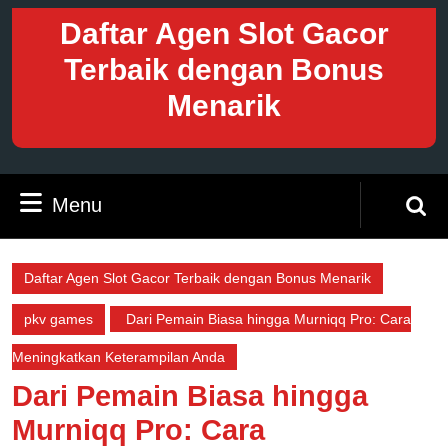
Skip
Daftar Agen Slot Gacor
to
content
Terbaik dengan Bonus
Skip
Menarik
to
content
Menu
Menu
Search
for:
Daftar Agen Slot Gacor Terbaik dengan Bonus Menarik
pkv games
Dari Pemain Biasa hingga Murniqq Pro: Cara
Meningkatkan Keterampilan Anda
Dari Pemain Biasa hingga
Murniqq Pro: Cara