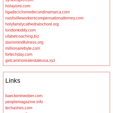
holayomi.com
ligadeciclismodecundinamarca.com
nashvilleworkerscompensationattorney.com
holyfamilycathedralschool.org
londonkiddy.com
ufabetcoaching.biz
davismindfulness.org
millionairebyte.com
fortechday.com
getcaminorealestateusa.xyz
Links
baeckereiweber.com
peoplemagazine.info
techashes.com