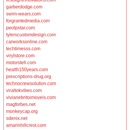
garberdodge.com
swim-wears.com
forgrantedmedia.com
peolpstar.com
tylerscustomdesign.com
carworksonline.com
techtimesss.com
virylstore.com
motorstell.com
health150years.com
prescriptions-drug.org
technocrewsolution.com
viraltokvibes.com
vivianebritoimoveis.com
magforbes.net
monkeycap.org
sdenix.net
amarinhillcrest.com