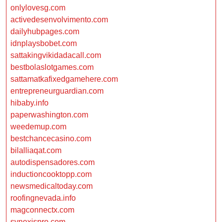
onlylovesg.com
activedesenvolvimento.com
dailyhubpages.com
idnplaysbobet.com
sattakingvikidadacall.com
bestbolaslotgames.com
sattamatkafixedgamehere.com
entrepreneurguardian.com
hibaby.info
paperwashington.com
weedemup.com
bestchancecasino.com
bilalliaqat.com
autodispensadores.com
inductioncooktopp.com
newsmedicaltoday.com
roofingnevada.info
magconnectx.com
synexispro.com