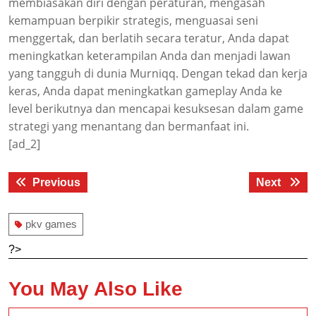
membiasakan diri dengan peraturan, mengasah
kemampuan berpikir strategis, menguasai seni
menggertak, dan berlatih secara teratur, Anda dapat
meningkatkan keterampilan Anda dan menjadi lawan
yang tangguh di dunia Murniqq. Dengan tekad dan kerja
keras, Anda dapat meningkatkan gameplay Anda ke
level berikutnya dan mencapai kesuksesan dalam game
strategi yang menantang dan bermanfaat ini.
[ad_2]
Post
Previous
Next
Previous
Next
navigation
post:
post:
pkv games
?>
You May Also Like