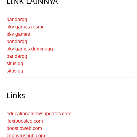
LINK LAINNYA
bandarqq
pkv games resmi
pkv games
bandarqq
pkv games dominoqq
bandarqq
situs qq
situs qq
Links
educationalnewsupdates.com
flexiboostco.com
boostioweb.com
zephyrushub.com