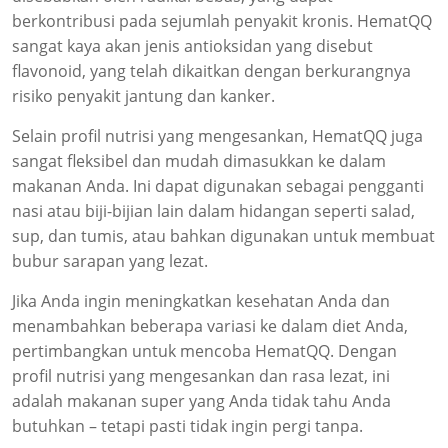
berkontribusi pada sejumlah penyakit kronis. HematQQ
sangat kaya akan jenis antioksidan yang disebut
flavonoid, yang telah dikaitkan dengan berkurangnya
risiko penyakit jantung dan kanker.
Selain profil nutrisi yang mengesankan, HematQQ juga
sangat fleksibel dan mudah dimasukkan ke dalam
makanan Anda. Ini dapat digunakan sebagai pengganti
nasi atau biji-bijian lain dalam hidangan seperti salad,
sup, dan tumis, atau bahkan digunakan untuk membuat
bubur sarapan yang lezat.
Jika Anda ingin meningkatkan kesehatan Anda dan
menambahkan beberapa variasi ke dalam diet Anda,
pertimbangkan untuk mencoba HematQQ. Dengan
profil nutrisi yang mengesankan dan rasa lezat, ini
adalah makanan super yang Anda tidak tahu Anda
butuhkan – tetapi pasti tidak ingin pergi tanpa.