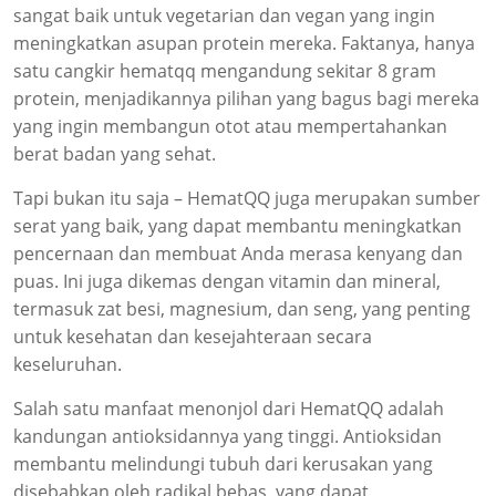
sangat baik untuk vegetarian dan vegan yang ingin
meningkatkan asupan protein mereka. Faktanya, hanya
satu cangkir hematqq mengandung sekitar 8 gram
protein, menjadikannya pilihan yang bagus bagi mereka
yang ingin membangun otot atau mempertahankan
berat badan yang sehat.
Tapi bukan itu saja – HematQQ juga merupakan sumber
serat yang baik, yang dapat membantu meningkatkan
pencernaan dan membuat Anda merasa kenyang dan
puas. Ini juga dikemas dengan vitamin dan mineral,
termasuk zat besi, magnesium, dan seng, yang penting
untuk kesehatan dan kesejahteraan secara
keseluruhan.
Salah satu manfaat menonjol dari HematQQ adalah
kandungan antioksidannya yang tinggi. Antioksidan
membantu melindungi tubuh dari kerusakan yang
disebabkan oleh radikal bebas, yang dapat