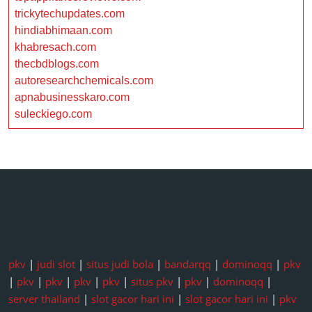
trickytechupdates.com
hindiabhimaan.com
khabresach.com
thecbdblogs.com
autoresearchchemicals.com
apnabusinesskaro.com
suleckiego.com
pkv
|
judi slot
|
situs judi bola
|
bandarqq
|
dominoqq
|
pkv
|
pkv
|
pkv
|
pkv
|
pkv
|
situs pkv
|
pkv
|
dominoqq
|
server thailand
|
slot gacor hari ini
|
slot gacor hari ini
|
pkv