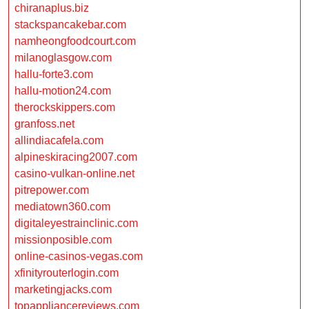
chiranaplus.biz
stackspancakebar.com
namheongfoodcourt.com
milanoglasgow.com
hallu-forte3.com
hallu-motion24.com
therockskippers.com
granfoss.net
allindiacafela.com
alpineskiracing2007.com
casino-vulkan-online.net
pitrepower.com
mediatown360.com
digitaleyestrainclinic.com
missionposible.com
online-casinos-vegas.com
xfinityrouterlogin.com
marketingjacks.com
topappliancereviews.com