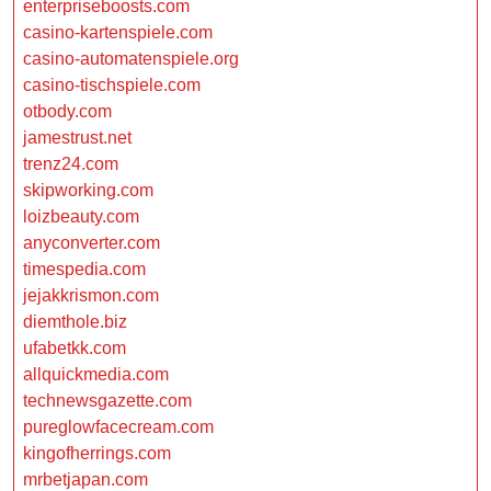
enterpriseboosts.com
casino-kartenspiele.com
casino-automatenspiele.org
casino-tischspiele.com
otbody.com
jamestrust.net
trenz24.com
skipworking.com
loizbeauty.com
anyconverter.com
timespedia.com
jejakkrismon.com
diemthole.biz
ufabetkk.com
allquickmedia.com
technewsgazette.com
pureglowfacecream.com
kingofherrings.com
mrbetjapan.com