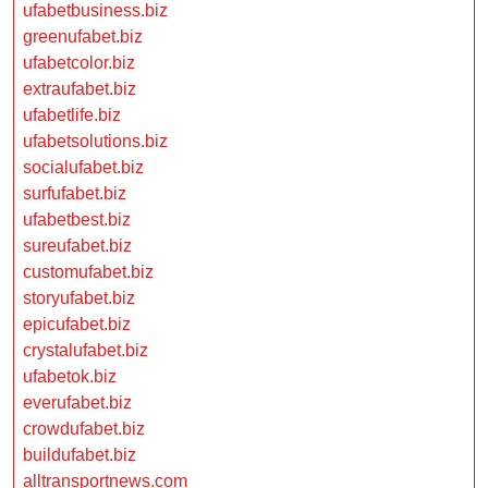
ufabetbusiness.biz
greenufabet.biz
ufabetcolor.biz
extraufabet.biz
ufabetlife.biz
ufabetsolutions.biz
socialufabet.biz
surfufabet.biz
ufabetbest.biz
sureufabet.biz
customufabet.biz
storyufabet.biz
epicufabet.biz
crystalufabet.biz
ufabetok.biz
everufabet.biz
crowdufabet.biz
buildufabet.biz
alltransportnews.com