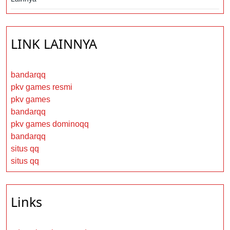
LINK LAINNYA
bandarqq
pkv games resmi
pkv games
bandarqq
pkv games dominoqq
bandarqq
situs qq
situs qq
Links