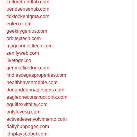
culturetrendlab.com
trendsensehub.com
ticktockenigma.com
eulerxr.com
geekifygenius.com
orbitextech.com
magconnecttech.com
zenifyweb.com
livetogel.co
genmatfiredoor.com
findlascegasproperties.com
healthhavenrobbie.com
donanddonnadesigns.com
eagleoneconstructiontx.com
equiflexvitality.com
onlylovesg.com
activedesenvolvimento.com
dailyhubpages.com
idnplaysbobet.com