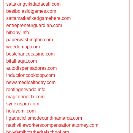
sattakingvikidadacall.com
bestbolaslotgames.com
sattamatkafixedgamehere.com
entrepreneurguardian.com
hibaby.info
paperwashington.com
weedemup.com
bestchancecasino.com
bilalliaqat.com
autodispensadores.com
inductioncooktopp.com
newsmedicaltoday.com
roofingnevada.info
magconnectx.com
synexispro.com
holayomi.com
ligadeciclismodecundinamarca.com
nashvilleworkerscompensationattorney.com
holyfamilycathedralschool.org