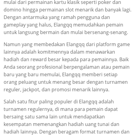
mulai dari permainan kartu klasik seperti poker dan
domino hingga permainan slot menarik dan banyak lagi.
Dengan antarmuka yang ramah pengguna dan
gameplay yang halus, Elangqq memudahkan pemain
untuk langsung bermain dan mulai bersenang-senang.
Namun yang membedakan Elangqq dari platform game
lainnya adalah komitmennya dalam menawarkan
hadiah dan reward besar kepada para pemainnya. Baik
Anda seorang profesional berpengalaman atau pemain
baru yang baru memulai, Elangqq memberi setiap
orang peluang untuk menang besar dengan turnamen
reguler, jackpot, dan promosi menarik lainnya.
Salah satu fitur paling populer di Elangqq adalah
turnamen regulernya, di mana para pemain dapat
bersaing satu sama lain untuk mendapatkan
kesempatan memenangkan hadiah uang tunai dan
hadiah lainnya. Dengan beragam format turnamen dan