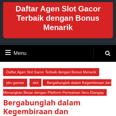
Skip
Daftar Agen Slot Gacor
to
content
Terbaik dengan Bonus
Skip
Menarik
to
content
Menu
Menu
Search
for:
Daftar Agen Slot Gacor Terbaik dengan Bonus Menarik
,
pkv games
slot
Bergabunglah dalam Kegembiraan dan
Menangkan Besar dengan Platform Permainan Seru Elangqq
Bergabunglah dalam
Kegembiraan dan