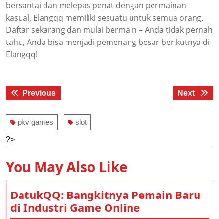
bersantai dan melepas penat dengan permainan
kasual, Elangqq memiliki sesuatu untuk semua orang.
Daftar sekarang dan mulai bermain – Anda tidak pernah
tahu, Anda bisa menjadi pemenang besar berikutnya di
Elangqq!
Post
Previous
Next
Previous
Next
navigation
post:
post:
pkv games
slot
?>
You May Also Like
DatukQQ: Bangkitnya Pemain Baru
DatukQQ:
di Industri Game Online