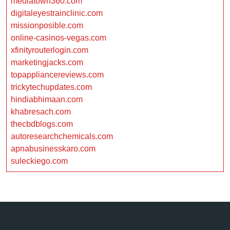
mediatown360.com
digitaleyestrainclinic.com
missionposible.com
online-casinos-vegas.com
xfinityrouterlogin.com
marketingjacks.com
topappliancereviews.com
trickytechupdates.com
hindiabhimaan.com
khabresach.com
thecbdblogs.com
autoresearchchemicals.com
apnabusinesskaro.com
suleckiego.com