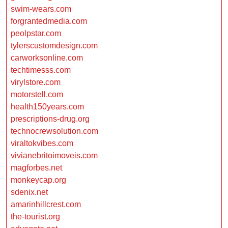
swim-wears.com
forgrantedmedia.com
peolpstar.com
tylerscustomdesign.com
carworksonline.com
techtimesss.com
virylstore.com
motorstell.com
health150years.com
prescriptions-drug.org
technocrewsolution.com
viraltokvibes.com
vivianebritoimoveis.com
magforbes.net
monkeycap.org
sdenix.net
amarinhillcrest.com
the-tourist.org