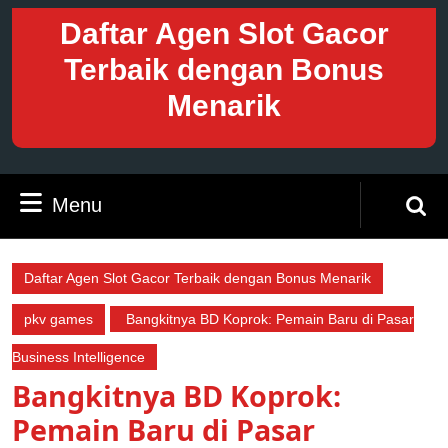
Skip
Daftar Agen Slot Gacor
to
content
Terbaik dengan Bonus
Skip
Menarik
to
content
Menu
Menu
Search
for:
Daftar Agen Slot Gacor Terbaik dengan Bonus Menarik
pkv games
Bangkitnya BD Koprok: Pemain Baru di Pasar
Business Intelligence
Bangkitnya BD Koprok:
Pemain Baru di Pasar