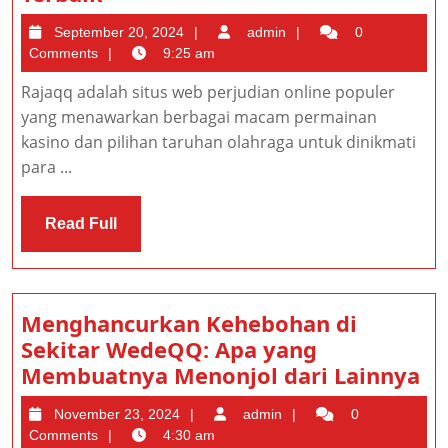
Pengalaman
September
admin
September 20, 2024
admin
0
Judi
20,
Comments
9:25 am
Online
2024
Rajaqq adalah situs web perjudian online populer
Terbaik
yang menawarkan berbagai macam permainan
kasino dan pilihan taruhan olahraga untuk dinikmati
para ...
Read
Read Full
Full
Menghancurkan Kehebohan di
Sekitar WedeQQ: Apa yang
Me
Membuatnya Menonjol dari Lainnya
Ke
November
admin
November 23, 2024
admin
0
di
23,
Comments
4:30 am