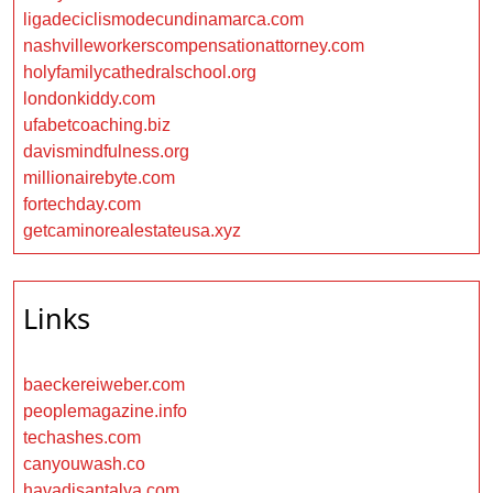
ligadeciclismodecundinamarca.com
nashvilleworkerscompensationattorney.com
holyfamilycathedralschool.org
londonkiddy.com
ufabetcoaching.biz
davismindfulness.org
millionairebyte.com
fortechday.com
getcaminorealestateusa.xyz
Links
baeckereiweber.com
peoplemagazine.info
techashes.com
canyouwash.co
havadisantalya.com