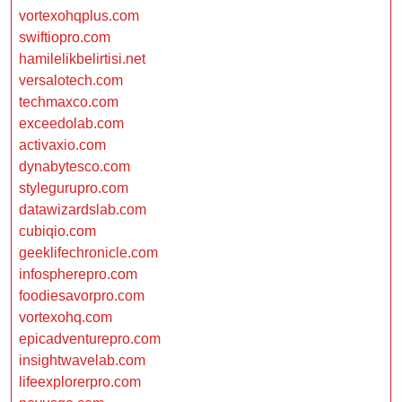
vortexohqplus.com
swiftiopro.com
hamilelikbelirtisi.net
versalotech.com
techmaxco.com
exceedolab.com
activaxio.com
dynabytesco.com
stylegurupro.com
datawizardslab.com
cubiqio.com
geeklifechronicle.com
infospherepro.com
foodiesavorpro.com
vortexohq.com
epicadventurepro.com
insightwavelab.com
lifeexplorerpro.com