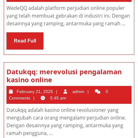
Se
2024
WedeQQ adalah platform perjudian online populer
W
yang telah membuat gebrakan di industri ini. Dengan
Ap
desainnya yang ramping, antarmuka yang ramah ...
ya
M
Me
Read
Read Full
da
Full
La
Datukqq: merevolusi pengalaman
Datukqq:
kasino online
merevolusi
February
admin
February 21, 2025
admin
0
pengalaman
21,
Comments
5:45 am
kasino
2025
Datukqq adalah kasino online revolusioner yang
online
mengubah cara orang mengalami perjudian online.
Dengan desainnya yang ramping, antarmuka yang
ramah pengguna, ...