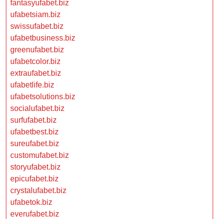
fantasyufabet.biz
ufabetsiam.biz
swissufabet.biz
ufabetbusiness.biz
greenufabet.biz
ufabetcolor.biz
extraufabet.biz
ufabetlife.biz
ufabetsolutions.biz
socialufabet.biz
surfufabet.biz
ufabetbest.biz
sureufabet.biz
customufabet.biz
storyufabet.biz
epicufabet.biz
crystalufabet.biz
ufabetok.biz
everufabet.biz