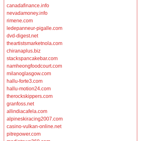
canadafinance.info
nevadamoney.info
rimene.com
ledepanneur-pigalle.com
dvd-digest.net
theartistsmarketnola.com
chiranaplus.biz
stackspancakebar.com
namheongfoodcourt.com
milanoglasgow.com
hallu-forte3.com
hallu-motion24.com
therockskippers.com
granfoss.net
allindiacafela.com
alpineskiracing2007.com
casino-vulkan-online.net
pitrepower.com