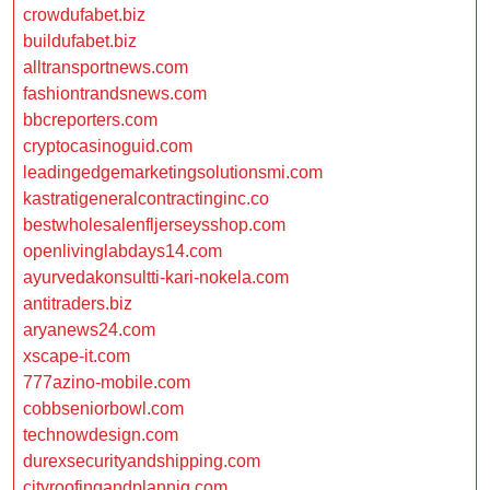
crowdufabet.biz
buildufabet.biz
alltransportnews.com
fashiontrandsnews.com
bbcreporters.com
cryptocasinoguid.com
leadingedgemarketingsolutionsmi.com
kastratigeneralcontractinginc.co
bestwholesalenfljerseysshop.com
openlivinglabdays14.com
ayurvedakonsultti-kari-nokela.com
antitraders.biz
aryanews24.com
xscape-it.com
777azino-mobile.com
cobbseniorbowl.com
technowdesign.com
durexsecurityandshipping.com
cityroofingandplannig.com