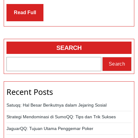
Read
Read Full
Full
SEARCH
Search
Recent Posts
Satuqq: Hal Besar Berikutnya dalam Jejaring Sosial
Strategi Mendominasi di SumoQQ: Tips dan Trik Sukses
JaguarQQ: Tujuan Utama Penggemar Poker