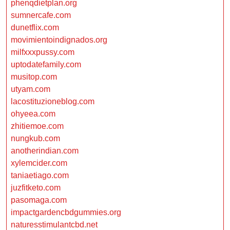
phenqdietplan.org
sumnercafe.com
dunetflix.com
movimientoindignados.org
milfxxxpussy.com
uptodatefamily.com
musitop.com
utyam.com
lacostituzioneblog.com
ohyeea.com
zhitiemoe.com
nungkub.com
anotherindian.com
xylemcider.com
taniaetiago.com
juzfitketo.com
pasomaga.com
impactgardencbdgummies.org
naturesstimulantcbd.net