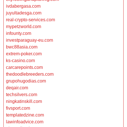
ivdabergasa.com
juyultadesga.com
real-crypto-services.com
mypetzworld.com
infounty.com
investparaguay-eu.com
bwc88asia.com
extrem-poker.com
ks-casino.com
carcarepoints.com
thedoodlebreeders.com
grupohugodias.com
deqair.com
techsilvers.com
ningkatinskill.com
fivsport.com
templatedzine.com
lawinfoadvice.com