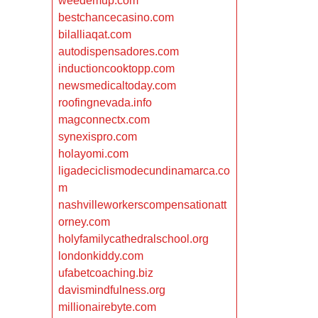
weedemup.com
bestchancecasino.com
bilalliaqat.com
autodispensadores.com
inductioncooktopp.com
newsmedicaltoday.com
roofingnevada.info
magconnectx.com
synexispro.com
holayomi.com
ligadeciclismodecundinamarca.co
m
nashvilleworkerscompensationatt
orney.com
holyfamilycathedralschool.org
londonkiddy.com
ufabetcoaching.biz
davismindfulness.org
millionairebyte.com