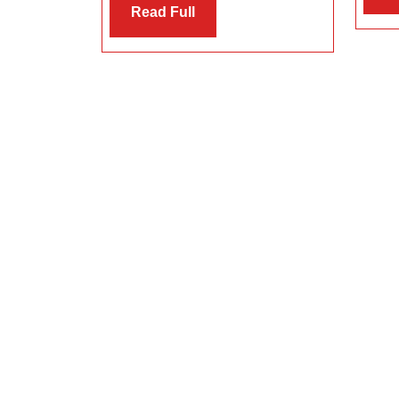
Read
Read Full
Full