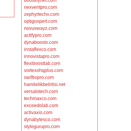
boostifynet.com
nexventpro.com
zephyrtechx.com
optigoxpert.com
novuswayz.com
actifypro.com
dynaboostx.com
instaflexco.com
innovistapro.com
flexiboostlab.com
vortexohqplus.com
swiftiopro.com
hamilelikbelirtisi.net
versalotech.com
techmaxco.com
exceedolab.com
activaxio.com
dynabytesco.com
stylegurupro.com