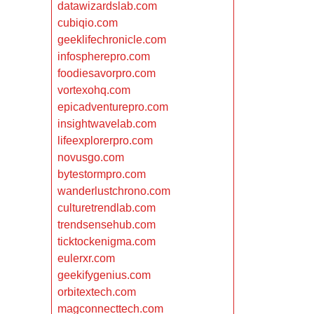
datawizardslab.com
cubiqio.com
geeklifechronicle.com
infospherepro.com
foodiesavorpro.com
vortexohq.com
epicadventurepro.com
insightwavelab.com
lifeexplorerpro.com
novusgo.com
bytestormpro.com
wanderlustchrono.com
culturetrendlab.com
trendsensehub.com
ticktockenigma.com
eulerxr.com
geekifygenius.com
orbitextech.com
magconnecttech.com