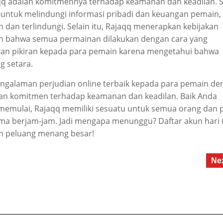
aqq adalah komitmennya terhadap keamanan dan keadilan. S
 untuk melindungi informasi pribadi dan keuangan pemain,
dan terlindungi. Selain itu, Rajaqq menerapkan kebijakan
an bahwa semua permainan dilakukan dengan cara yang
gan pikiran kepada para pemain karena mengetahui bahwa
g setara.
ngalaman perjudian online terbaik kepada para pemain de
dan komitmen terhadap keamanan dan keadilan. Baik Anda
emulai, Rajaqq memiliki sesuatu untuk semua orang dan p
a berjam-jam. Jadi mengapa menunggu? Daftar akun hari i
n peluang menang besar!
Ne