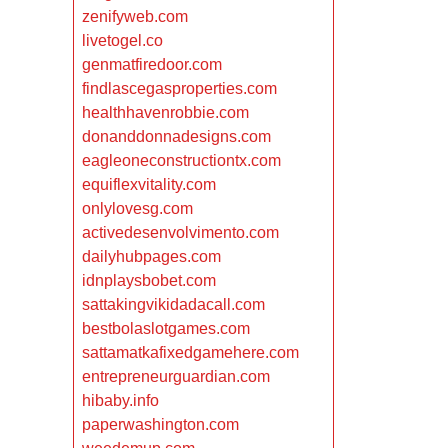
zenifyweb.com
livetogel.co
genmatfiredoor.com
findlascegasproperties.com
healthhavenrobbie.com
donanddonnadesigns.com
eagleoneconstructiontx.com
equiflexvitality.com
onlylovesg.com
activedesenvolvimento.com
dailyhubpages.com
idnplaysbobet.com
sattakingvikidadacall.com
bestbolaslotgames.com
sattamatkafixedgamehere.com
entrepreneurguardian.com
hibaby.info
paperwashington.com