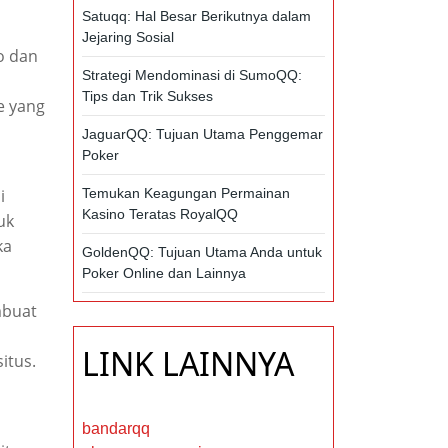
Satuqq: Hal Besar Berikutnya dalam
Jejaring Sosial
o dan
Strategi Mendominasi di SumoQQ:
Tips dan Trik Sukses
e yang
JaguarQQ: Tujuan Utama Penggemar
Poker
i
Temukan Keagungan Permainan
Kasino Teratas RoyalQQ
uk
ka
GoldenQQ: Tujuan Utama Anda untuk
Poker Online dan Lainnya
mbuat
LINK LAINNYA
itus.
bandarqq