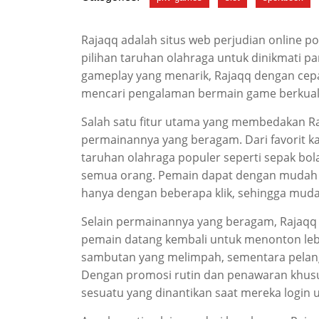
Rajaqq adalah situs web perjudian online
pilihan taruhan olahraga untuk dinikmati
gameplay yang menarik, Rajaqq dengan cepat
mencari pengalaman bermain game berkualit
Salah satu fitur utama yang membedakan R
permainannya yang beragam. Dari favorit kasi
taruhan olahraga populer seperti sepak bola
semua orang. Pemain dapat dengan mudah 
hanya dengan beberapa klik, sehingga mud
Selain permainannya yang beragam, Rajaq
pemain datang kembali untuk menonton leb
sambutan yang melimpah, sementara pelang
Dengan promosi rutin dan penawaran khusu
sesuatu yang dinantikan saat mereka login 