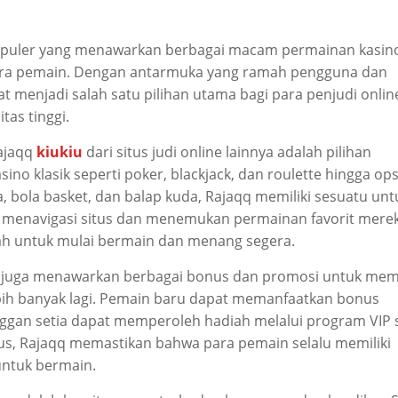
 populer yang menawarkan berbagai macam permainan kasin
 para pemain. Dengan antarmuka yang ramah pengguna dan
 menjadi salah satu pilihan utama bagi para penjudi onlin
as tinggi.
ajaqq
kiukiu
dari situs judi online lainnya adalah pilihan
no klasik seperti poker, blackjack, dan roulette hingga ops
, bola basket, dan balap kuda, Rajaqq memiliki sesuatu unt
menavigasi situs dan menemukan permainan favorit mere
ah untuk mulai bermain dan menang segera.
q juga menawarkan berbagai bonus dan promosi untuk me
ih banyak lagi. Pemain baru dapat memanfaatkan bonus
gan setia dapat memperoleh hadiah melalui program VIP s
s, Rajaqq memastikan bahwa para pemain selalu memiliki
untuk bermain.