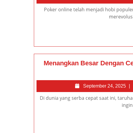
Poker online telah menjadi hobi populer bagi banyak orang selama bertahun -tahun, tetapi satu situs
merevolusi
Menangkan Besar Dengan Ceb
September 24, 2025
Di dunia yang serba cepat saat ini, taruhan online telah menjadi semakin populer di kalangan orang yang
ingi