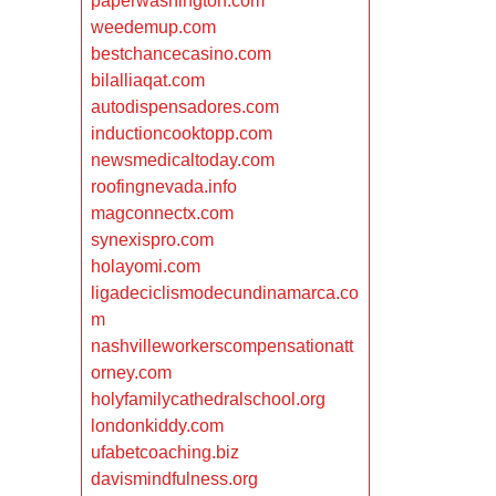
paperwashington.com
weedemup.com
bestchancecasino.com
bilalliaqat.com
autodispensadores.com
inductioncooktopp.com
newsmedicaltoday.com
roofingnevada.info
magconnectx.com
synexispro.com
holayomi.com
ligadeciclismodecundinamarca.co
m
nashvilleworkerscompensationatt
orney.com
holyfamilycathedralschool.org
londonkiddy.com
ufabetcoaching.biz
davismindfulness.org