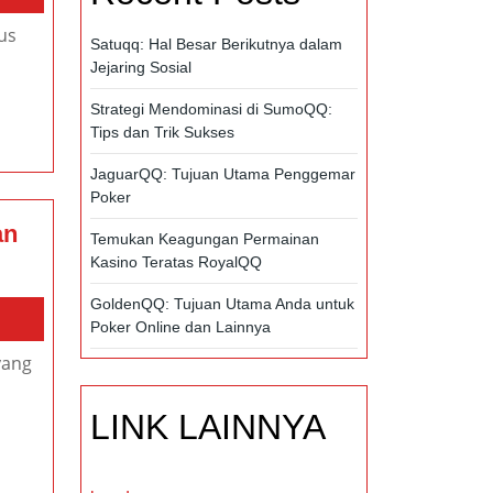
of
Rahasiaqq:
Satuqq: Hal Besar Berikutnya dalam
Jejaring Sosial
Bagaimana
situs
Strategi Mendominasi di SumoQQ:
ini
Tips dan Trik Sukses
merevolusi
JaguarQQ: Tujuan Utama Penggemar
poker
Poker
online
an
Temukan Keagungan Permainan
Kasino Teratas RoyalQQ
GoldenQQ: Tujuan Utama Anda untuk
Poker Online dan Lainnya
LINK LAINNYA