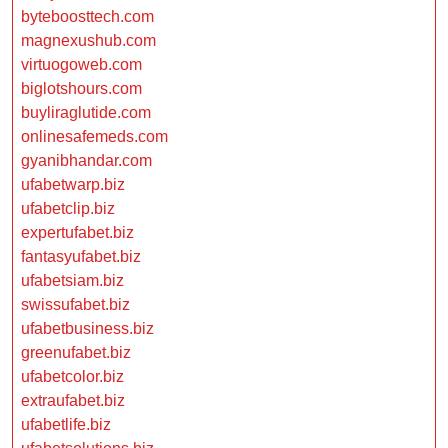
byteboosttech.com
magnexushub.com
virtuogoweb.com
biglotshours.com
buyliraglutide.com
onlinesafemeds.com
gyanibhandar.com
ufabetwarp.biz
ufabetclip.biz
expertufabet.biz
fantasyufabet.biz
ufabetsiam.biz
swissufabet.biz
ufabetbusiness.biz
greenufabet.biz
ufabetcolor.biz
extraufabet.biz
ufabetlife.biz