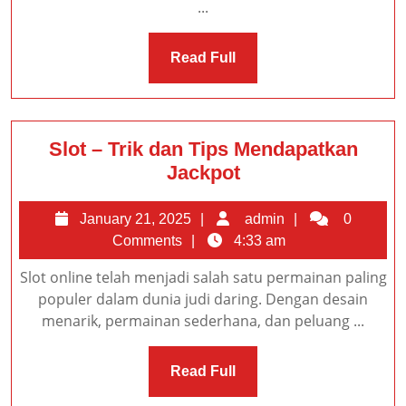
...
Read
Read Full
Full
Slot – Trik dan Tips Mendapatkan
Slot
Jackpot
–
Trik
January
admin
January 21, 2025
admin
0
dan
21,
Comments
4:33 am
2025
Tips
Slot online telah menjadi salah satu permainan paling
Mendapatkan
populer dalam dunia judi daring. Dengan desain
Jackpot
menarik, permainan sederhana, dan peluang ...
Read
Read Full
Full