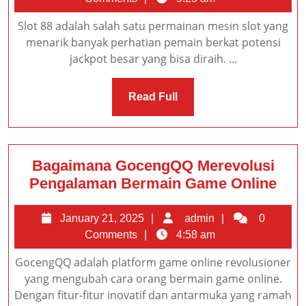
2025
Slot
Slot 88 adalah salah satu permainan mesin slot yang
88
menarik banyak perhatian pemain berkat potensi
Dirancang
jackpot besar yang bisa diraih. ...
untuk
Pemain
Read
Read Full
yang
Full
Menyukai
Jackpot
Besar
Bagaimana GocengQQ Merevolusi
Bag
Pengalaman Bermain Game Online
Goc
Mer
January
admin
January 21, 2025
admin
0
Pen
21,
Comments
4:58 am
2025
Ber
GocengQQ adalah platform game online revolusioner
Ga
yang mengubah cara orang bermain game online.
Onl
Dengan fitur-fitur inovatif dan antarmuka yang ramah