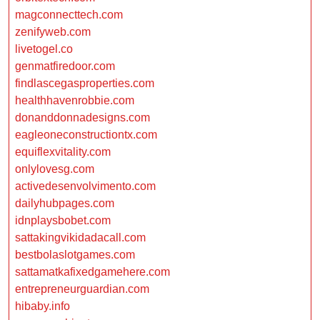
magconnecttech.com
zenifyweb.com
livetogel.co
genmatfiredoor.com
findlascegasproperties.com
healthhavenrobbie.com
donanddonnadesigns.com
eagleoneconstructiontx.com
equiflexvitality.com
onlylovesg.com
activedesenvolvimento.com
dailyhubpages.com
idnplaysbobet.com
sattakingvikidadacall.com
bestbolaslotgames.com
sattamatkafixedgamehere.com
entrepreneurguardian.com
hibaby.info