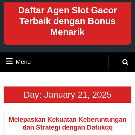
Skip
Daftar Agen Slot Gacor
to
content
Terbaik dengan Bonus
Skip
Menarik
to
content
Menu
Menu
Search
for:
Day:
January 21, 2025
Melepaskan Kekuatan Keberuntungan
Melepa
dan Strategi dengan Datukqq
Kekuat