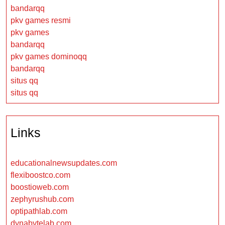
bandarqq
pkv games resmi
pkv games
bandarqq
pkv games dominoqq
bandarqq
situs qq
situs qq
Links
educationalnewsupdates.com
flexiboostco.com
boostioweb.com
zephyrushub.com
optipathlab.com
dynabytelab.com