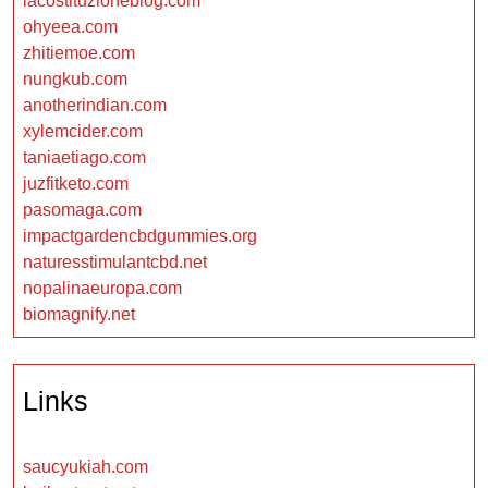
lacostituzioneblog.com
ohyeea.com
zhitiemoe.com
nungkub.com
anotherindian.com
xylemcider.com
taniaetiago.com
juzfitketo.com
pasomaga.com
impactgardencbdgummies.org
naturesstimulantcbd.net
nopalinaeuropa.com
biomagnify.net
Links
saucyukiah.com