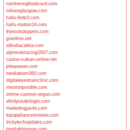
namheongfoodcourt.com
milanoglasgow.com
hallu-forte3.com
hallu-motion24.com
therockskippers.com
granfoss.net
allindiacafela.com
alpineskiracing2007.com
casino-vulkan-online.net
pitrepower.com
mediatown360.com
digitaleyestrainclinic.com
missionposible.com
online-casinos-vegas.com
xfinityrouterlogin.com
marketingjacks.com
topappliancereviews.com
trickytechupdates.com
hindiabhimaan.com