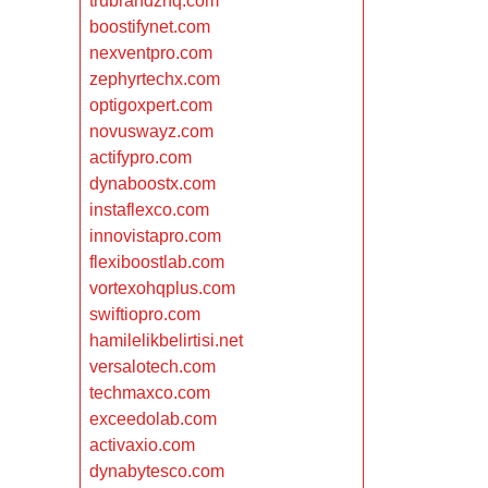
trubrandzhq.com
boostifynet.com
nexventpro.com
zephyrtechx.com
optigoxpert.com
novuswayz.com
actifypro.com
dynaboostx.com
instaflexco.com
innovistapro.com
flexiboostlab.com
vortexohqplus.com
swiftiopro.com
hamilelikbelirtisi.net
versalotech.com
techmaxco.com
exceedolab.com
activaxio.com
dynabytesco.com