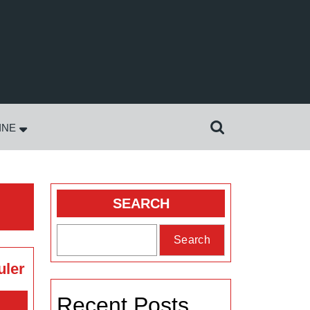
INE
Search
for:
SEARCH
Search
Mengungkap
uler
Rahasia
Recent Posts
DatukQQ: