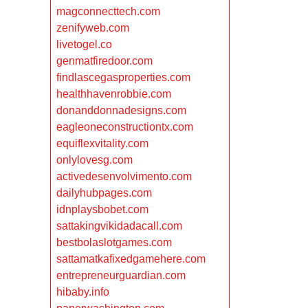
magconnecttech.com
zenifyweb.com
livetogel.co
genmatfiredoor.com
findlascegasproperties.com
healthhavenrobbie.com
donanddonnadesigns.com
eagleoneconstructiontx.com
equiflexvitality.com
onlylovesg.com
activedesenvolvimento.com
dailyhubpages.com
idnplaysbobet.com
sattakingvikidadacall.com
bestbolaslotgames.com
sattamatkafixedgamehere.com
entrepreneurguardian.com
hibaby.info