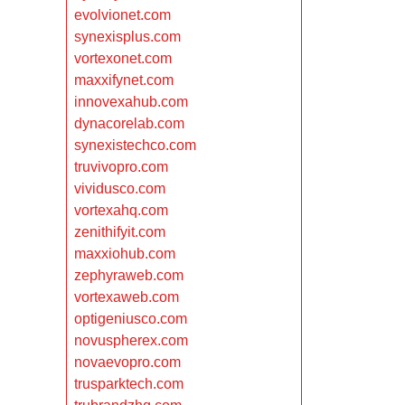
evolvionet.com
synexisplus.com
vortexonet.com
maxxifynet.com
innovexahub.com
dynacorelab.com
synexistechco.com
truvivopro.com
vividusco.com
vortexahq.com
zenithifyit.com
maxxiohub.com
zephyraweb.com
vortexaweb.com
optigeniusco.com
novuspherex.com
novaevopro.com
trusparktech.com