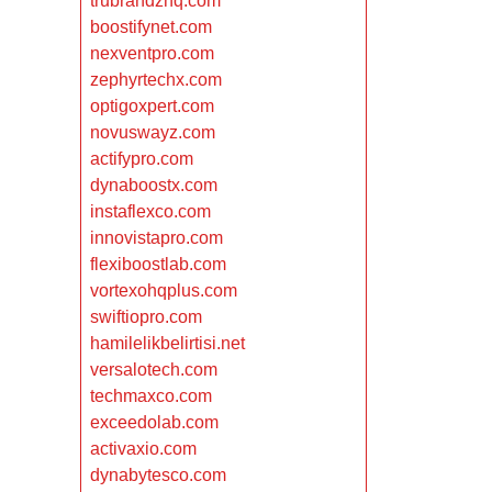
trubrandzhq.com
boostifynet.com
nexventpro.com
zephyrtechx.com
optigoxpert.com
novuswayz.com
actifypro.com
dynaboostx.com
instaflexco.com
innovistapro.com
flexiboostlab.com
vortexohqplus.com
swiftiopro.com
hamilelikbelirtisi.net
versalotech.com
techmaxco.com
exceedolab.com
activaxio.com
dynabytesco.com