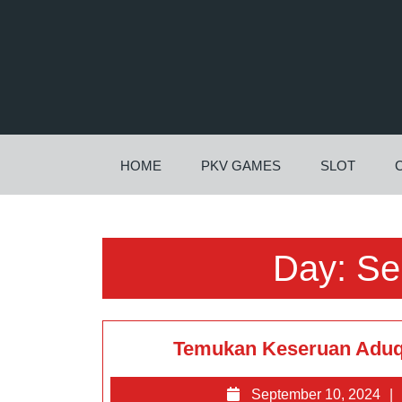
Skip
to
content
Skip
to
content
HOME
PKV GAMES
SLOT
Day:
Se
Temukan Keseruan Aduq
September 10, 2024