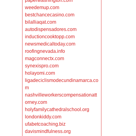
paperwashington.com
weedemup.com
bestchancecasino.com
bilalliaqat.com
autodispensadores.com
inductioncooktopp.com
newsmedicaltoday.com
roofingnevada.info
magconnectx.com
synexispro.com
holayomi.com
ligadeciclismodecundinamarca.co
m
nashvilleworkerscompensationatt
orney.com
holyfamilycathedralschool.org
londonkiddy.com
ufabetcoaching.biz
davismindfulness.org