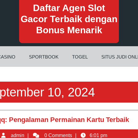
Daftar Agen Slot
Gacor Terbaik dengan
Bonus Menarik
CASINO
SPORTBOOK
TOGEL
SITUS JUDI ONL
ptember 10, 2024
Te
q: Pengalaman Permainan Kartu Terbaik
Ke
Ad
September
admin
admin
0 Comments
6:01 pm