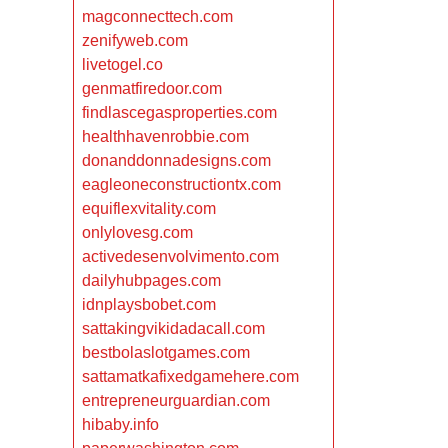
magconnecttech.com
zenifyweb.com
livetogel.co
genmatfiredoor.com
findlascegasproperties.com
healthhavenrobbie.com
donanddonnadesigns.com
eagleoneconstructiontx.com
equiflexvitality.com
onlylovesg.com
activedesenvolvimento.com
dailyhubpages.com
idnplaysbobet.com
sattakingvikidadacall.com
bestbolaslotgames.com
sattamatkafixedgamehere.com
entrepreneurguardian.com
hibaby.info