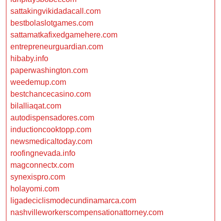
sattakingvikidadacall.com
bestbolaslotgames.com
sattamatkafixedgamehere.com
entrepreneurguardian.com
hibaby.info
paperwashington.com
weedemup.com
bestchancecasino.com
bilalliaqat.com
autodispensadores.com
inductioncooktopp.com
newsmedicaltoday.com
roofingnevada.info
magconnectx.com
synexispro.com
holayomi.com
ligadeciclismodecundinamarca.com
nashvilleworkerscompensationattorney.com