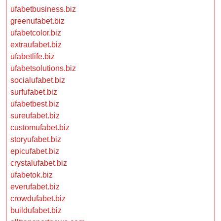
ufabetbusiness.biz
greenufabet.biz
ufabetcolor.biz
extraufabet.biz
ufabetlife.biz
ufabetsolutions.biz
socialufabet.biz
surfufabet.biz
ufabetbest.biz
sureufabet.biz
customufabet.biz
storyufabet.biz
epicufabet.biz
crystalufabet.biz
ufabetok.biz
everufabet.biz
crowdufabet.biz
buildufabet.biz