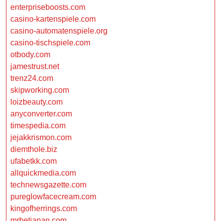
enterpriseboosts.com
casino-kartenspiele.com
casino-automatenspiele.org
casino-tischspiele.com
otbody.com
jamestrust.net
trenz24.com
skipworking.com
loizbeauty.com
anyconverter.com
timespedia.com
jejakkrismon.com
diemthole.biz
ufabetkk.com
allquickmedia.com
technewsgazette.com
pureglowfacecream.com
kingofherrings.com
mrbetjapan.com