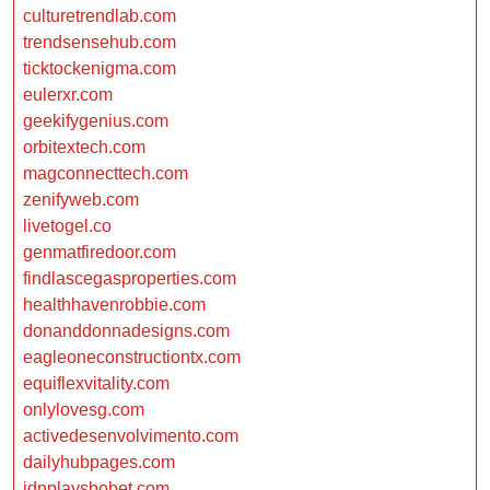
culturetrendlab.com
trendsensehub.com
ticktockenigma.com
eulerxr.com
geekifygenius.com
orbitextech.com
magconnecttech.com
zenifyweb.com
livetogel.co
genmatfiredoor.com
findlascegasproperties.com
healthhavenrobbie.com
donanddonnadesigns.com
eagleoneconstructiontx.com
equiflexvitality.com
onlylovesg.com
activedesenvolvimento.com
dailyhubpages.com
idnplaysbobet.com