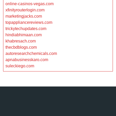
online-casinos-vegas.com
xfinityrouterlogin.com
marketingjacks.com
topappliancereviews.com
trickytechupdates.com
hindiabhimaan.com
khabresach.com
thecbdblogs.com
autoresearchchemicals.com
apnabusinesskaro.com
suleckiego.com