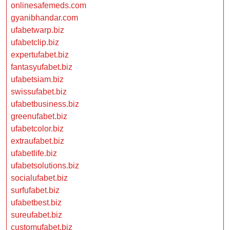
onlinesafemeds.com
gyanibhandar.com
ufabetwarp.biz
ufabetclip.biz
expertufabet.biz
fantasyufabet.biz
ufabetsiam.biz
swissufabet.biz
ufabetbusiness.biz
greenufabet.biz
ufabetcolor.biz
extraufabet.biz
ufabetlife.biz
ufabetsolutions.biz
socialufabet.biz
surfufabet.biz
ufabetbest.biz
sureufabet.biz
customufabet.biz