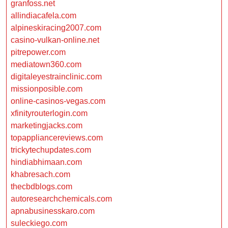
granfoss.net
allindiacafela.com
alpineskiracing2007.com
casino-vulkan-online.net
pitrepower.com
mediatown360.com
digitaleyestrainclinic.com
missionposible.com
online-casinos-vegas.com
xfinityrouterlogin.com
marketingjacks.com
topappliancereviews.com
trickytechupdates.com
hindiabhimaan.com
khabresach.com
thecbdblogs.com
autoresearchchemicals.com
apnabusinesskaro.com
suleckiego.com