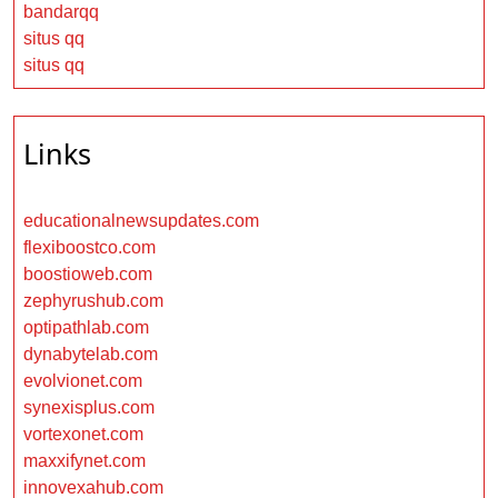
bandarqq
situs qq
situs qq
Links
educationalnewsupdates.com
flexiboostco.com
boostioweb.com
zephyrushub.com
optipathlab.com
dynabytelab.com
evolvionet.com
synexisplus.com
vortexonet.com
maxxifynet.com
innovexahub.com