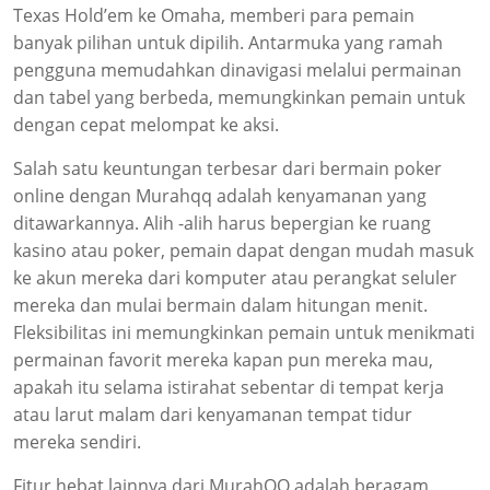
Texas Hold’em ke Omaha, memberi para pemain
banyak pilihan untuk dipilih. Antarmuka yang ramah
pengguna memudahkan dinavigasi melalui permainan
dan tabel yang berbeda, memungkinkan pemain untuk
dengan cepat melompat ke aksi.
Salah satu keuntungan terbesar dari bermain poker
online dengan Murahqq adalah kenyamanan yang
ditawarkannya. Alih -alih harus bepergian ke ruang
kasino atau poker, pemain dapat dengan mudah masuk
ke akun mereka dari komputer atau perangkat seluler
mereka dan mulai bermain dalam hitungan menit.
Fleksibilitas ini memungkinkan pemain untuk menikmati
permainan favorit mereka kapan pun mereka mau,
apakah itu selama istirahat sebentar di tempat kerja
atau larut malam dari kenyamanan tempat tidur
mereka sendiri.
Fitur hebat lainnya dari MurahQQ adalah beragam