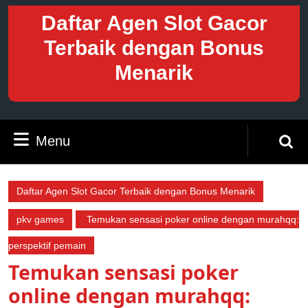
Skip
Daftar Agen Slot Gacor
to
content
Terbaik dengan Bonus
Skip
Menarik
to
content
Menu
Menu
Search
for:
Daftar Agen Slot Gacor Terbaik dengan Bonus Menarik
pkv games
Temukan sensasi poker online dengan murahqq:
perspektif pemain
Temukan sensasi poker
online dengan murahqq: