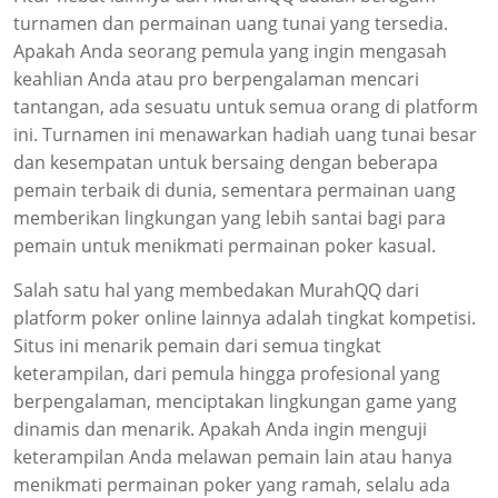
turnamen dan permainan uang tunai yang tersedia.
Apakah Anda seorang pemula yang ingin mengasah
keahlian Anda atau pro berpengalaman mencari
tantangan, ada sesuatu untuk semua orang di platform
ini. Turnamen ini menawarkan hadiah uang tunai besar
dan kesempatan untuk bersaing dengan beberapa
pemain terbaik di dunia, sementara permainan uang
memberikan lingkungan yang lebih santai bagi para
pemain untuk menikmati permainan poker kasual.
Salah satu hal yang membedakan MurahQQ dari
platform poker online lainnya adalah tingkat kompetisi.
Situs ini menarik pemain dari semua tingkat
keterampilan, dari pemula hingga profesional yang
berpengalaman, menciptakan lingkungan game yang
dinamis dan menarik. Apakah Anda ingin menguji
keterampilan Anda melawan pemain lain atau hanya
menikmati permainan poker yang ramah, selalu ada