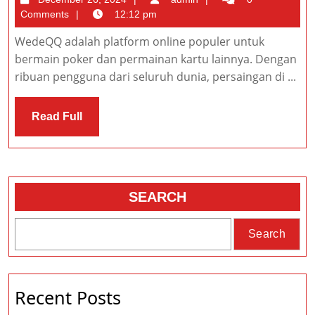
Terbaik
26,
Comments
12:12 pm
untuk
2024
WedeQQ adalah platform online populer untuk
Sukses
bermain poker dan permainan kartu lainnya. Dengan
di
ribuan pengguna dari seluruh dunia, persaingan di ...
WedeQQ
Read
Read Full
Full
SEARCH
Search
Recent Posts