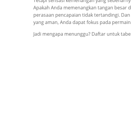
Tetapi sensasi kemenangan yang sebenarnya
Apakah Anda memenangkan tangan besar de
perasaan pencapaian tidak tertandingi. D
yang aman, Anda dapat fokus pada permain
Jadi mengapa menunggu? Daftar untuk tabel 
kemenangan untuk diri Anda sendiri. Dengan
tidak akan pernah kehabisan peluang untuk
Bergabunglah dengan komunitas penggemar p
utama keterampilan, strategi, dan keberania
Post
Previous
Previous
navigation
post:
pkv games
?>
You May Also Like