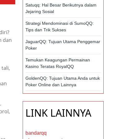
Satuqq: Hal Besar Berikutnya dalam
Jejaring Sosial
Strategi Mendominasi di SumoQQ:
Tips dan Trik Sukses
iri?
n dan
JaguarQQ: Tujuan Utama Penggemar
Poker
Temukan Keagungan Permainan
Kasino Teratas RoyalQQ
ali,
GoldenQQ: Tujuan Utama Anda untuk
man
Poker Online dan Lainnya
.
LINK LAINNYA
rol,
bandarqq