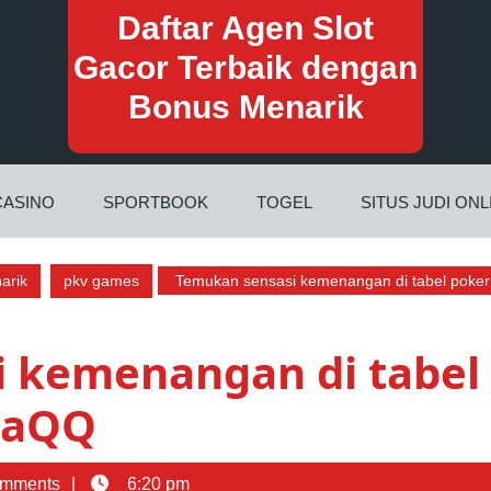
Daftar Agen Slot
Gacor Terbaik dengan
Bonus Menarik
CASINO
SPORTBOOK
TOGEL
SITUS JUDI ONL
arik
pkv games
Temukan sensasi kemenangan di tabel poker 
 kemenangan di tabel
ivaQQ
mments
6:20 pm