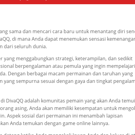
ang sama dan mencari cara baru untuk menantang diri send
al DivaQQ, di mana Anda dapat menemukan sensasi kemenanga
 dari seluruh dunia.
r yang menggabungkan strategi, keterampilan, dan sedikit
ional berpengalaman atau pemula yang ingin mempelajari t
 Anda. Dengan berbagai macam permainan dan taruhan yang
n yang sempurna sesuai dengan gaya dan tingkat pengala
r di DivaQQ adalah komunitas pemain yang akan Anda temui
rang asing, Anda akan memiliki kesempatan untuk mengob
ain. Aspek sosial dari permainan ini menambah lapisan
akan Anda temukan dengan game online lainnya.