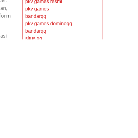
as.
pkv games resmi
an,
pkv games
tform
bandarqq
pkv games dominoqq
bandarqq
asi
situs qq
Anda
situs qq
da.
jian
Links
Next
xt
educationalnewsupdates.com
post:
flexiboostco.com
boostioweb.com
zephyrushub.com
optipathlab.com
dynabytelab.com
evolvionet.com