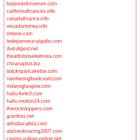
biopuraskinserum.com
californiafinances.info
canadafinance.info
nevadamoney.info
rimene.com
ledepanneur-pigalle.com
dvd-digest.net
theartistsmarketnola.com
chiranaplus.biz
stackspancakebar.com
namheongfoodcourt.com
milanoglasgow.com
hallu-forte3.com
hallu-motion24.com
therockskippers.com
granfoss.net
allindiacafela.com
alpineskiracing2007.com
casino-vulkan-online.net