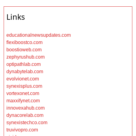
Links
educationalnewsupdates.com
flexiboostco.com
boostioweb.com
zephyrushub.com
optipathlab.com
dynabytelab.com
evolvionet.com
synexisplus.com
vortexonet.com
maxxifynet.com
innovexahub.com
dynacorelab.com
synexistechco.com
truvivopro.com