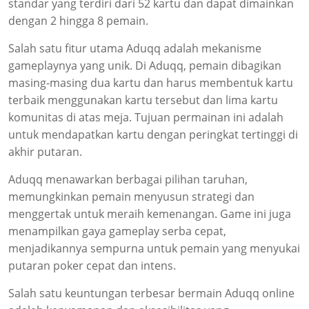
standar yang terdiri dari 52 kartu dan dapat dimainkan
dengan 2 hingga 8 pemain.
Salah satu fitur utama Aduqq adalah mekanisme
gameplaynya yang unik. Di Aduqq, pemain dibagikan
masing-masing dua kartu dan harus membentuk kartu
terbaik menggunakan kartu tersebut dan lima kartu
komunitas di atas meja. Tujuan permainan ini adalah
untuk mendapatkan kartu dengan peringkat tertinggi di
akhir putaran.
Aduqq menawarkan berbagai pilihan taruhan,
memungkinkan pemain menyusun strategi dan
menggertak untuk meraih kemenangan. Game ini juga
menampilkan gaya gameplay serba cepat,
menjadikannya sempurna untuk pemain yang menyukai
putaran poker cepat dan intens.
Salah satu keuntungan terbesar bermain Aduqq online