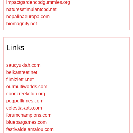
impactgardencbdgummies.org
naturesstimulantcbd.net
nopalinaeuropa.com
biomagnify.net
Links
saucyukiah.com
beikastreet.net
filmizlettir.net
ourmultiworlds.com
cooncreekclub.org
pegpufftimes.com
celestia-arts.com
forumchampions.com
bluebargames.com
festivaldelamalou.com