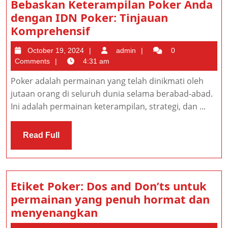
Bebaskan Keterampilan Poker Anda
dengan IDN Poker: Tinjauan
Bebaskan
Komprehensif
Keterampilan
October
admin
October 19, 2024
admin
0
Poker
19,
Comments
4:31 am
Anda
2024
Poker adalah permainan yang telah dinikmati oleh
dengan
jutaan orang di seluruh dunia selama berabad-abad.
IDN
Ini adalah permainan keterampilan, strategi, dan ...
Poker:
Tinjauan
Komprehensif
Read
Read Full
Full
Etiket Poker: Dos and Don’ts untuk
permainan yang penuh hormat dan
Etiket
menyenangkan
Poker: