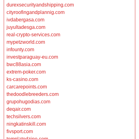
durexsecurityandshipping.com
cityroofingandplannig.com
ivdabergasa.com
juyultadesga.com
real-crypto-services.com
mypetzworld.com
infounty.com
investparaguay-eu.com
bwc88asia.com
extrem-poker.com
ks-casino.com
carcarepoints.com
thedoodlebreeders.com
grupohugodias.com
deqair.com
techsilvers.com
ningkatinskill.com
fivsport.com
templatedzine.com