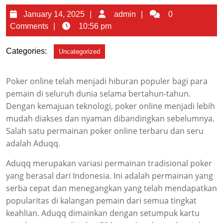
January
admin
January 14, 2025
admin
0
14,
Comments
10:56 pm
2025
Categories:
Uncategorized
Poker online telah menjadi hiburan populer bagi para
pemain di seluruh dunia selama bertahun-tahun.
Dengan kemajuan teknologi, poker online menjadi lebih
mudah diakses dan nyaman dibandingkan sebelumnya.
Salah satu permainan poker online terbaru dan seru
adalah Aduqq.
Aduqq merupakan variasi permainan tradisional poker
yang berasal dari Indonesia. Ini adalah permainan yang
serba cepat dan menegangkan yang telah mendapatkan
popularitas di kalangan pemain dari semua tingkat
keahlian. Aduqq dimainkan dengan setumpuk kartu