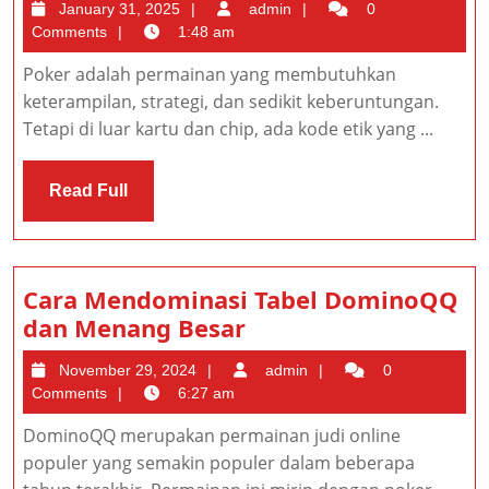
January
admin
January 31, 2025
admin
0
Dos
31,
Comments
1:48 am
and
2025
Poker adalah permainan yang membutuhkan
Don’ts
keterampilan, strategi, dan sedikit keberuntungan.
untuk
Tetapi di luar kartu dan chip, ada kode etik yang ...
permainan
yang
penuh
Read
Read Full
hormat
Full
dan
menyenangkan
Cara Mendominasi Tabel DominoQQ
Cara
dan Menang Besar
Mendominasi
November
admin
November 29, 2024
admin
0
Tabel
29,
Comments
6:27 am
DominoQQ
2024
DominoQQ merupakan permainan judi online
dan
populer yang semakin populer dalam beberapa
Menang