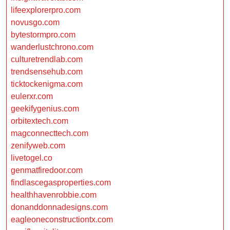
lifeexplorerpro.com
novusgo.com
bytestormpro.com
wanderlustchrono.com
culturetrendlab.com
trendsensehub.com
ticktockenigma.com
eulerxr.com
geekifygenius.com
orbitextech.com
magconnecttech.com
zenifyweb.com
livetogel.co
genmatfiredoor.com
findlascegasproperties.com
healthhavenrobbie.com
donanddonnadesigns.com
eagleoneconstructiontx.com