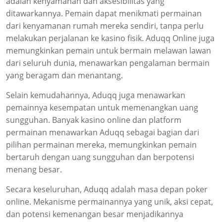
adalah kenyamanan dan aksesibilitas yang
ditawarkannya. Pemain dapat menikmati permainan
dari kenyamanan rumah mereka sendiri, tanpa perlu
melakukan perjalanan ke kasino fisik. Aduqq Online juga
memungkinkan pemain untuk bermain melawan lawan
dari seluruh dunia, menawarkan pengalaman bermain
yang beragam dan menantang.
Selain kemudahannya, Aduqq juga menawarkan
pemainnya kesempatan untuk memenangkan uang
sungguhan. Banyak kasino online dan platform
permainan menawarkan Aduqq sebagai bagian dari
pilihan permainan mereka, memungkinkan pemain
bertaruh dengan uang sungguhan dan berpotensi
menang besar.
Secara keseluruhan, Aduqq adalah masa depan poker
online. Mekanisme permainannya yang unik, aksi cepat,
dan potensi kemenangan besar menjadikannya