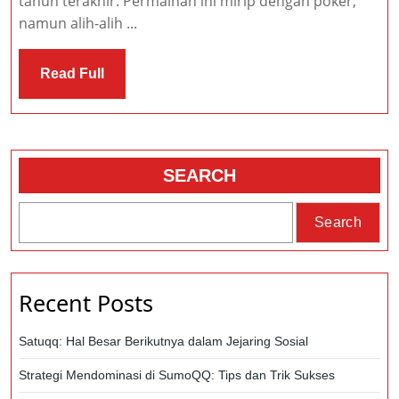
tahun terakhir. Permainan ini mirip dengan poker,
Besar
namun alih-alih ...
Read
Read Full
Full
SEARCH
Search
Recent Posts
Satuqq: Hal Besar Berikutnya dalam Jejaring Sosial
Strategi Mendominasi di SumoQQ: Tips dan Trik Sukses