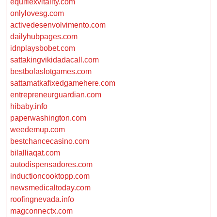
equiflexvitality.com
onlylovesg.com
activedesenvolvimento.com
dailyhubpages.com
idnplaysbobet.com
sattakingvikidadacall.com
bestbolaslotgames.com
sattamatkafixedgamehere.com
entrepreneurguardian.com
hibaby.info
paperwashington.com
weedemup.com
bestchancecasino.com
bilalliaqat.com
autodispensadores.com
inductioncooktopp.com
newsmedicaltoday.com
roofingnevada.info
magconnectx.com