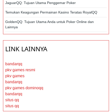
JaguarQQ: Tujuan Utama Penggemar Poker
Temukan Keagungan Permainan Kasino Teratas RoyalQQ
GoldenQQ: Tujuan Utama Anda untuk Poker Online dan
Lainnya
LINK LAINNYA
bandarqq
pkv games resmi
pkv games
bandarqq
pkv games dominoqq
bandarqq
situs qq
situs qq