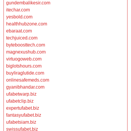
gundembalikesir.com
itechar.com
yesbold.com
healthhubzone.com
ebaraat.com
techjuiced.com
byteboosttech.com
magnexushub.com
virtuogoweb.com
biglotshours.com
buyliraglutide.com
onlinesafemeds.com
gyanibhandar.com
ufabetwarp.biz
ufabetclip.biz
expertufabet.biz
fantasyufabet.biz
ufabetsiam.biz
swissufabet.biz