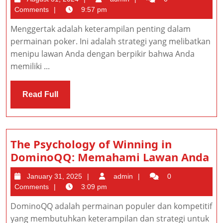
Menggertak:
31,
Comments
9:57 pm
Strategi
2024
Menggertak adalah keterampilan penting dalam
Sukses
permainan poker. Ini adalah strategi yang melibatkan
di
menipu lawan Anda dengan berpikir bahwa Anda
Poker
memiliki ...
Read
Read Full
Full
The Psychology of Winning in
Th
DominoQQ: Memahami Lawan Anda
Ps
January
admin
January 31, 2025
admin
0
of
31,
Comments
3:09 pm
Wi
2025
DominoQQ adalah permainan populer dan kompetitif
in
yang membutuhkan keterampilan dan strategi untuk
Do