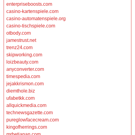
enterpriseboosts.com
casino-kartenspiele.com
casino-automatenspiele.org
casino-tischspiele.com
otbody.com
jamestrust.net
trenz24.com
skipworking.com
loizbeauty.com
anyconverter.com
timespedia.com
jejakkrismon.com
diemthole.biz
ufabetkk.com
allquickmedia.com
technewsgazette.com
pureglowfacecream.com
kingofherrings.com
mrbetjapan.com