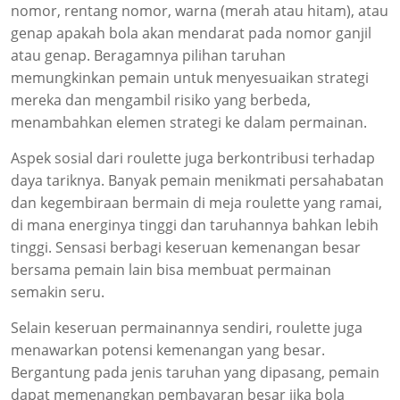
nomor, rentang nomor, warna (merah atau hitam), atau
genap apakah bola akan mendarat pada nomor ganjil
atau genap. Beragamnya pilihan taruhan
memungkinkan pemain untuk menyesuaikan strategi
mereka dan mengambil risiko yang berbeda,
menambahkan elemen strategi ke dalam permainan.
Aspek sosial dari roulette juga berkontribusi terhadap
daya tariknya. Banyak pemain menikmati persahabatan
dan kegembiraan bermain di meja roulette yang ramai,
di mana energinya tinggi dan taruhannya bahkan lebih
tinggi. Sensasi berbagi keseruan kemenangan besar
bersama pemain lain bisa membuat permainan
semakin seru.
Selain keseruan permainannya sendiri, roulette juga
menawarkan potensi kemenangan yang besar.
Bergantung pada jenis taruhan yang dipasang, pemain
dapat memenangkan pembayaran besar jika bola