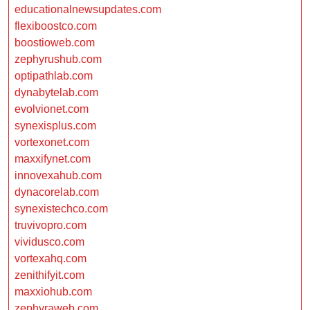
educationalnewsupdates.com
flexiboostco.com
boostioweb.com
zephyrushub.com
optipathlab.com
dynabytelab.com
evolvionet.com
synexisplus.com
vortexonet.com
maxxifynet.com
innovexahub.com
dynacorelab.com
synexistechco.com
truvivopro.com
vividusco.com
vortexahq.com
zenithifyit.com
maxxiohub.com
zephyraweb.com