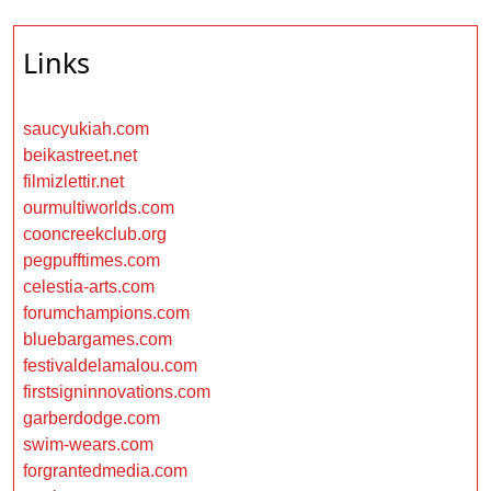
Links
saucyukiah.com
beikastreet.net
filmizlettir.net
ourmultiworlds.com
cooncreekclub.org
pegpufftimes.com
celestia-arts.com
forumchampions.com
bluebargames.com
festivaldelamalou.com
firstsigninnovations.com
garberdodge.com
swim-wears.com
forgrantedmedia.com