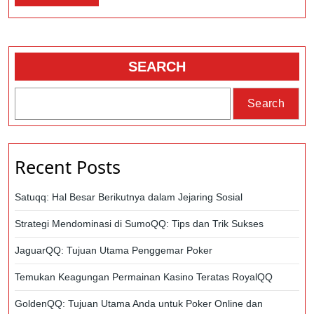
Full
SEARCH
Search
Recent Posts
Satuqq: Hal Besar Berikutnya dalam Jejaring Sosial
Strategi Mendominasi di SumoQQ: Tips dan Trik Sukses
JaguarQQ: Tujuan Utama Penggemar Poker
Temukan Keagungan Permainan Kasino Teratas RoyalQQ
GoldenQQ: Tujuan Utama Anda untuk Poker Online dan