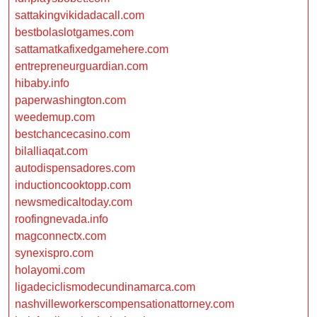
sattakingvikidadacall.com
bestbolaslotgames.com
sattamatkafixedgamehere.com
entrepreneurguardian.com
hibaby.info
paperwashington.com
weedemup.com
bestchancecasino.com
bilalliaqat.com
autodispensadores.com
inductioncooktopp.com
newsmedicaltoday.com
roofingnevada.info
magconnectx.com
synexispro.com
holayomi.com
ligadeciclismodecundinamarca.com
nashvilleworkerscompensationattorney.com