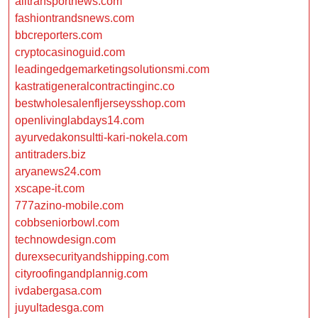
alltransportnews.com
fashiontrandsnews.com
bbcreporters.com
cryptocasinoguid.com
leadingedgemarketingsolutionsmi.com
kastratigeneralcontractinginc.co
bestwholesalenfljerseysshop.com
openlivinglabdays14.com
ayurvedakonsultti-kari-nokela.com
antitraders.biz
aryanews24.com
xscape-it.com
777azino-mobile.com
cobbseniorbowl.com
technowdesign.com
durexsecurityandshipping.com
cityroofingandplannig.com
ivdabergasa.com
juyultadesga.com