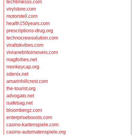
techtimesss.com
virylstore.com
motorstell.com
health150years.com
prescriptions-drug.org
technocrewsolution.com
viraltokvibes.com
vivianebritoimoveis.com
magforbes.net
monkeycap.org
sdenix.net
amarinhillcrest.com
the-tourist.org
advogato.net
isafebag.net
bloombergz.com
enterpriseboosts.com
casino-kartenspiele.com
casino-automatenspiele.org