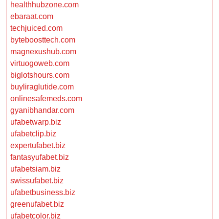
healthhubzone.com
ebaraat.com
techjuiced.com
byteboosttech.com
magnexushub.com
virtuogoweb.com
biglotshours.com
buyliraglutide.com
onlinesafemeds.com
gyanibhandar.com
ufabetwarp.biz
ufabetclip.biz
expertufabet.biz
fantasyufabet.biz
ufabetsiam.biz
swissufabet.biz
ufabetbusiness.biz
greenufabet.biz
ufabetcolor.biz