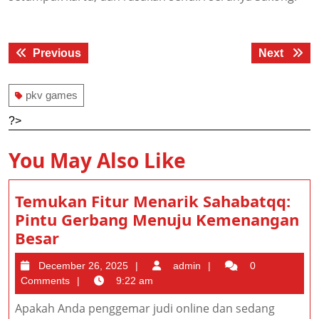
Post
Previous
Next
Previous
Next
navigation
post:
post:
pkv games
?>
You May Also Like
Temukan Fitur Menarik Sahabatqq:
Pintu Gerbang Menuju Kemenangan
Temukan
Besar
Fitur
December
admin
December 26, 2025
admin
0
Menarik
26,
Comments
9:22 am
Sahabatqq:
2025
Apakah Anda penggemar judi online dan sedang
Pintu