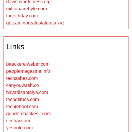
davismindfulness.org
millionairebyte.com
fortechday.com
getcaminorealestateusa.xyz
Links
baeckereiweber.com
peoplemagazine.info
techashes.com
canyouwash.co
havadisantalya.com
techdtimes.com
techieboot.com
gundembalikesir.com
itechar.com
yesbold.com