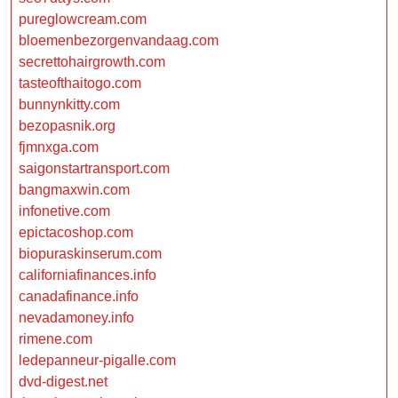
pureglowcream.com
bloemenbezorgenvandaag.com
secrettohairgrowth.com
tasteofthaitogo.com
bunnynkitty.com
bezopasnik.org
fjmnxga.com
saigonstartransport.com
bangmaxwin.com
infonetive.com
epictacoshop.com
biopuraskinserum.com
californiafinances.info
canadafinance.info
nevadamoney.info
rimene.com
ledepanneur-pigalle.com
dvd-digest.net