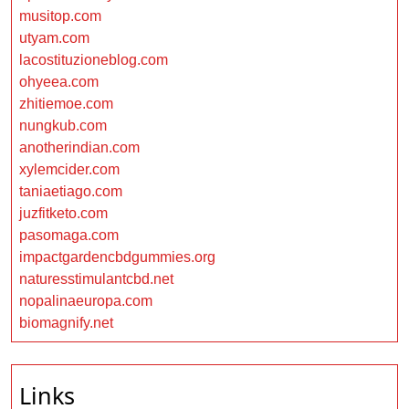
musitop.com
utyam.com
lacostituzioneblog.com
ohyeea.com
zhitiemoe.com
nungkub.com
anotherindian.com
xylemcider.com
taniaetiago.com
juzfitketo.com
pasomaga.com
impactgardencbdgummies.org
naturesstimulantcbd.net
nopalinaeuropa.com
biomagnify.net
Links