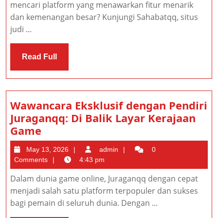
mencari platform yang menawarkan fitur menarik
Gerbang
dan kemenangan besar? Kunjungi Sahabatqq, situs
Menuju
judi ...
Kemenangan
Besar
Read
Read Full
Full
Wawancara Eksklusif dengan Pendiri
Juraganqq: Di Balik Layar Kerajaan
Wawancara
Game
Eksklusif
May
admin
May 13, 2026
admin
0
dengan
13,
Comments
4:43 pm
Pendiri
2026
Dalam dunia game online, Juraganqq dengan cepat
Juraganqq:
menjadi salah satu platform terpopuler dan sukses
Di
bagi pemain di seluruh dunia. Dengan ...
Balik