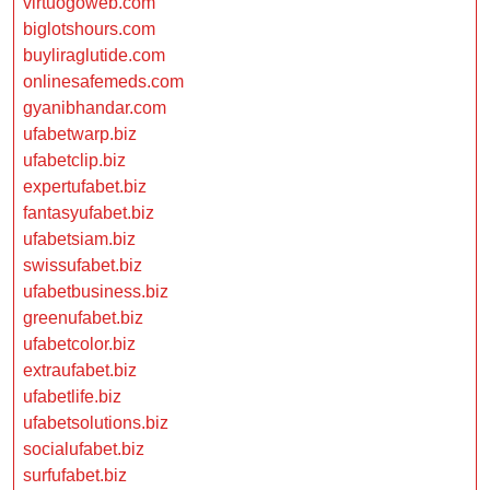
virtuogoweb.com
biglotshours.com
buyliraglutide.com
onlinesafemeds.com
gyanibhandar.com
ufabetwarp.biz
ufabetclip.biz
expertufabet.biz
fantasyufabet.biz
ufabetsiam.biz
swissufabet.biz
ufabetbusiness.biz
greenufabet.biz
ufabetcolor.biz
extraufabet.biz
ufabetlife.biz
ufabetsolutions.biz
socialufabet.biz
surfufabet.biz