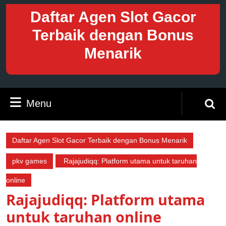
Skip
Daftar Agen Slot Gacor
to
content
Terbaik dengan Bonus
Skip
Menarik
to
content
Menu
Menu
Search
for:
Daftar Agen Slot Gacor Terbaik dengan Bonus Menarik
pkv games
Rajajudiqq: Platform utama untuk taruhan
online
Rajajudiqq: Platform utama
untuk taruhan online