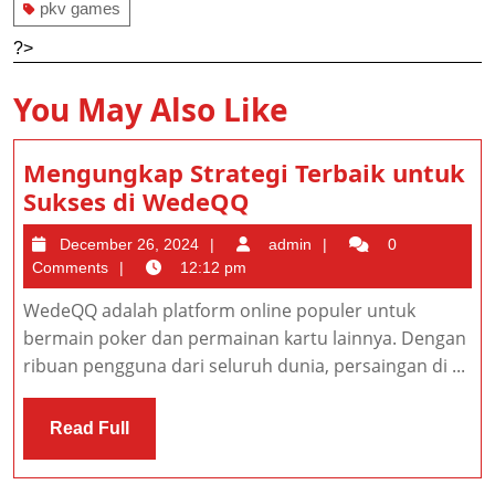
pkv games
?>
You May Also Like
Mengungkap Strategi Terbaik untuk
Mengungkap
Sukses di WedeQQ
Strategi
December
admin
December 26, 2024
admin
0
Terbaik
26,
Comments
12:12 pm
untuk
2024
WedeQQ adalah platform online populer untuk
Sukses
bermain poker dan permainan kartu lainnya. Dengan
di
ribuan pengguna dari seluruh dunia, persaingan di ...
WedeQQ
Read
Read Full
Full