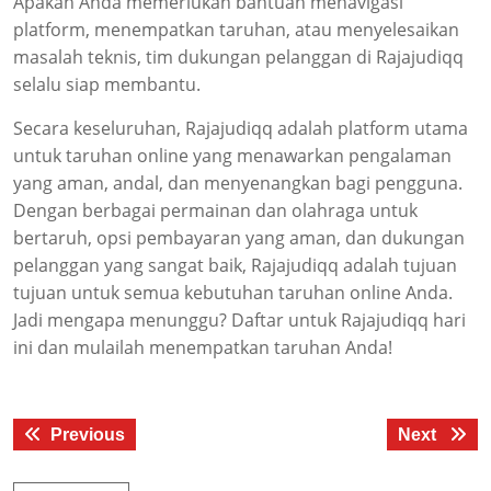
Apakah Anda memerlukan bantuan menavigasi
platform, menempatkan taruhan, atau menyelesaikan
masalah teknis, tim dukungan pelanggan di Rajajudiqq
selalu siap membantu.
Secara keseluruhan, Rajajudiqq adalah platform utama
untuk taruhan online yang menawarkan pengalaman
yang aman, andal, dan menyenangkan bagi pengguna.
Dengan berbagai permainan dan olahraga untuk
bertaruh, opsi pembayaran yang aman, dan dukungan
pelanggan yang sangat baik, Rajajudiqq adalah tujuan
tujuan untuk semua kebutuhan taruhan online Anda.
Jadi mengapa menunggu? Daftar untuk Rajajudiqq hari
ini dan mulailah menempatkan taruhan Anda!
Post
Previous
Next
Previous
Next
navigation
post:
post: