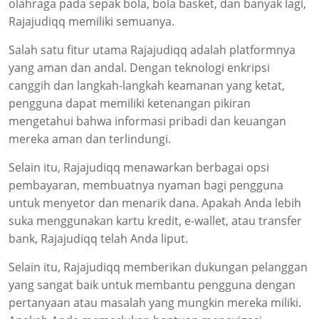
olahraga pada sepak bola, bola basket, dan banyak lagi,
Rajajudiqq memiliki semuanya.
Salah satu fitur utama Rajajudiqq adalah platformnya
yang aman dan andal. Dengan teknologi enkripsi
canggih dan langkah-langkah keamanan yang ketat,
pengguna dapat memiliki ketenangan pikiran
mengetahui bahwa informasi pribadi dan keuangan
mereka aman dan terlindungi.
Selain itu, Rajajudiqq menawarkan berbagai opsi
pembayaran, membuatnya nyaman bagi pengguna
untuk menyetor dan menarik dana. Apakah Anda lebih
suka menggunakan kartu kredit, e-wallet, atau transfer
bank, Rajajudiqq telah Anda liput.
Selain itu, Rajajudiqq memberikan dukungan pelanggan
yang sangat baik untuk membantu pengguna dengan
pertanyaan atau masalah yang mungkin mereka miliki.