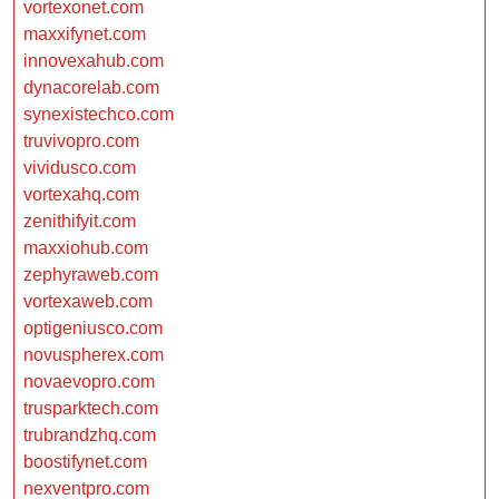
vortexonet.com
maxxifynet.com
innovexahub.com
dynacorelab.com
synexistechco.com
truvivopro.com
vividusco.com
vortexahq.com
zenithifyit.com
maxxiohub.com
zephyraweb.com
vortexaweb.com
optigeniusco.com
novuspherex.com
novaevopro.com
trusparktech.com
trubrandzhq.com
boostifynet.com
nexventpro.com