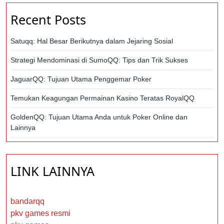
Recent Posts
Satuqq: Hal Besar Berikutnya dalam Jejaring Sosial
Strategi Mendominasi di SumoQQ: Tips dan Trik Sukses
JaguarQQ: Tujuan Utama Penggemar Poker
Temukan Keagungan Permainan Kasino Teratas RoyalQQ
GoldenQQ: Tujuan Utama Anda untuk Poker Online dan
Lainnya
LINK LAINNYA
bandarqq
pkv games resmi