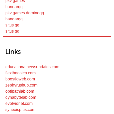
pkv games
bandarqq
pkv games dominoqq
bandarqq
situs qq
situs qq
Links
educationalnewsupdates.com
flexiboostco.com
boostioweb.com
zephyrushub.com
optipathlab.com
dynabytelab.com
evolvionet.com
synexisplus.com