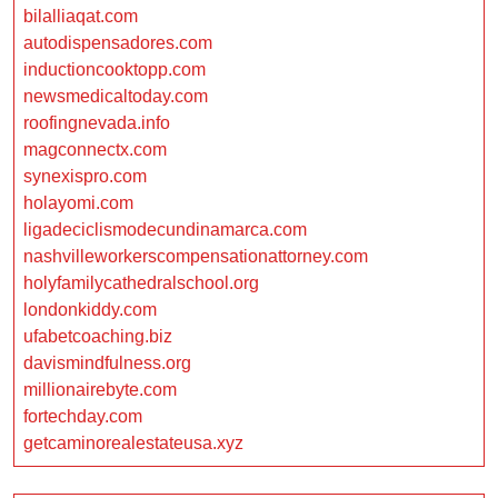
bilalliaqat.com
autodispensadores.com
inductioncooktopp.com
newsmedicaltoday.com
roofingnevada.info
magconnectx.com
synexispro.com
holayomi.com
ligadeciclismodecundinamarca.com
nashvilleworkerscompensationattorney.com
holyfamilycathedralschool.org
londonkiddy.com
ufabetcoaching.biz
davismindfulness.org
millionairebyte.com
fortechday.com
getcaminorealestateusa.xyz