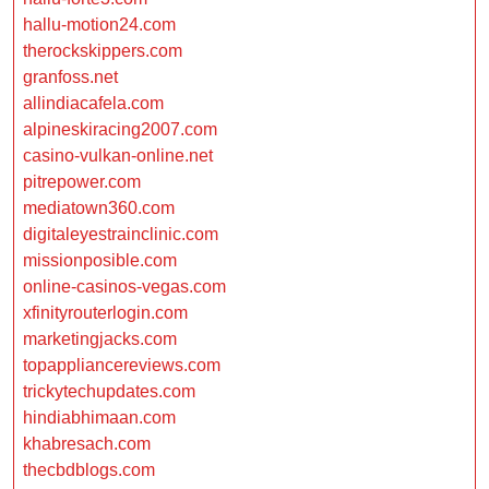
hallu-motion24.com
therockskippers.com
granfoss.net
allindiacafela.com
alpineskiracing2007.com
casino-vulkan-online.net
pitrepower.com
mediatown360.com
digitaleyestrainclinic.com
missionposible.com
online-casinos-vegas.com
xfinityrouterlogin.com
marketingjacks.com
topappliancereviews.com
trickytechupdates.com
hindiabhimaan.com
khabresach.com
thecbdblogs.com