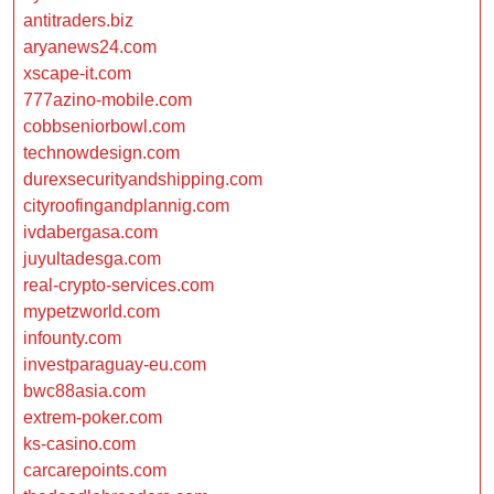
antitraders.biz
aryanews24.com
xscape-it.com
777azino-mobile.com
cobbseniorbowl.com
technowdesign.com
durexsecurityandshipping.com
cityroofingandplannig.com
ivdabergasa.com
juyultadesga.com
real-crypto-services.com
mypetzworld.com
infounty.com
investparaguay-eu.com
bwc88asia.com
extrem-poker.com
ks-casino.com
carcarepoints.com