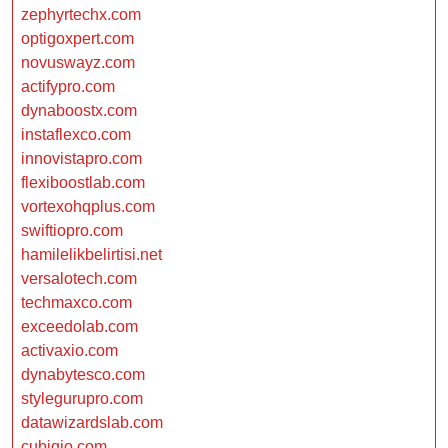
zephyrtechx.com
optigoxpert.com
novuswayz.com
actifypro.com
dynaboostx.com
instaflexco.com
innovistapro.com
flexiboostlab.com
vortexohqplus.com
swiftiopro.com
hamilelikbelirtisi.net
versalotech.com
techmaxco.com
exceedolab.com
activaxio.com
dynabytesco.com
stylegurupro.com
datawizardslab.com
cubiqio.com