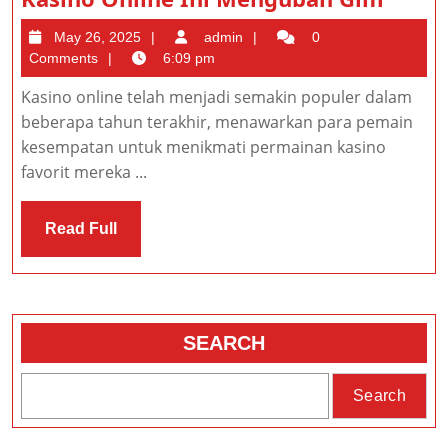
Pelan
May
admin
May 26, 2025
admin
0
Baga
26,
Comments
6:09 pm
Kasin
2025
Kasino online telah menjadi semakin populer dalam
Onlin
beberapa tahun terakhir, menawarkan para pemain
Ini
kesempatan untuk menikmati permainan kasino
Meng
favorit mereka ...
Gim
Read
Read Full
Full
SEARCH
Search