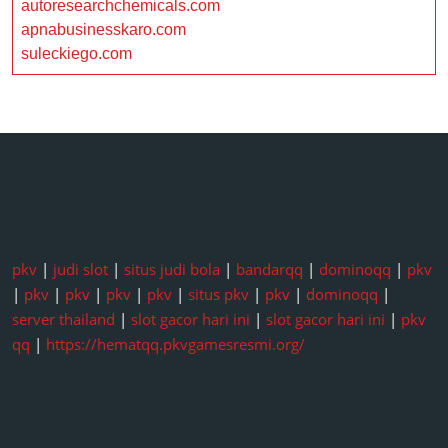
autoresearchchemicals.com
apnabusinesskaro.com
suleckiego.com
pkv
|
judi slot
|
situs judi bola
|
bandarqq
|
dominoqq
|
pkv
|
pkv
|
pkv
|
pkv
|
pkv
|
situs pkv
|
pkv
|
dominoqq
|
server thailand
|
slot gacor hari ini
|
slot gacor hari ini
|
pkv
qq
|
https://hematqq.pkvgamesresmi.org/