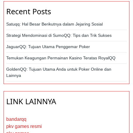
Recent Posts
Satuqq: Hal Besar Berikutnya dalam Jejaring Sosial
Strategi Mendominasi di SumoQQ: Tips dan Trik Sukses
JaguarQQ: Tujuan Utama Penggemar Poker
Temukan Keagungan Permainan Kasino Teratas RoyalQQ
GoldenQQ: Tujuan Utama Anda untuk Poker Online dan
Lainnya
LINK LAINNYA
bandarqq
pkv games resmi