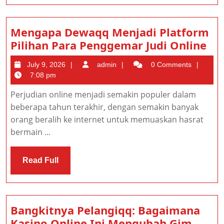
Mengapa Dewaqq Menjadi Platform
Me
Pilihan Para Penggemar Judi Online
De
July
admin
July 9, 2026
admin
0 Comments
Me
9,
7:08 pm
Pl
2026
Perjudian online menjadi semakin populer dalam
Pil
beberapa tahun terakhir, dengan semakin banyak
Pa
orang beralih ke internet untuk memuaskan hasrat
Pe
bermain ...
Jud
On
Read
Read Full
Full
Bangkitnya Pelangiqq: Bagaimana
Bangk
Kasino Online Ini Mengubah Gim