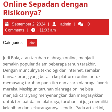
Online Sepadan dengan
Risikonya?
September
admin
September 2, 2024
admin
0
2,
Comments
11:03 am
2024
Categories:
slot
Judi Bola, atau taruhan olahraga online, menjadi
semakin populer dalam beberapa tahun terakhir.
Dengan munculnya teknologi dan internet, semakin
banyak orang yang beralih ke platform online untuk
memasang taruhan pada tim dan acara olahraga favorit
mereka. Meskipun taruhan olahraga online bisa
menjadi cara yang menyenangkan dan mengasyikkan
untuk terlibat dalam olahraga, taruhan ini juga memiliki
kelebihan dan kekurangannya sendiri. Pada artikel ini,