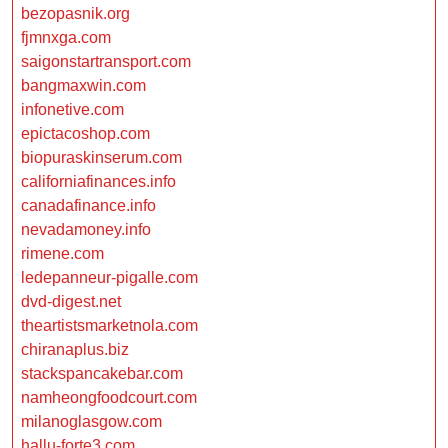
bezopasnik.org
fjmnxga.com
saigonstartransport.com
bangmaxwin.com
infonetive.com
epictacoshop.com
biopuraskinserum.com
californiafinances.info
canadafinance.info
nevadamoney.info
rimene.com
ledepanneur-pigalle.com
dvd-digest.net
theartistsmarketnola.com
chiranaplus.biz
stackspancakebar.com
namheongfoodcourt.com
milanoglasgow.com
hallu-forte3.com