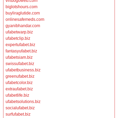
virtuogoweb.com
biglotshours.com
buyliraglutide.com
onlinesafemeds.com
gyanibhandar.com
ufabetwarp.biz
ufabetclip.biz
expertufabet.biz
fantasyufabet.biz
ufabetsiam.biz
swissufabet.biz
ufabetbusiness.biz
greenufabet.biz
ufabetcolor.biz
extraufabet.biz
ufabetlife.biz
ufabetsolutions.biz
socialufabet.biz
surfufabet.biz