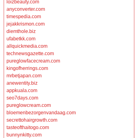
loizbeauty.com
anyconverter.com
timespedia.com
jejakkrismon.com
diemthole.biz
ufabetkk.com
allquickmedia.com
technewsgazette.com
pureglowfacecream.com
kingofherrings.com
mrbetjapan.com
anewentity.biz
appkuala.com
seo7days.com
pureglowcream.com
bloemenbezorgenvandaag.com
secrettohairgrowth.com
tasteofthaitogo.com
bunnynkitty.com