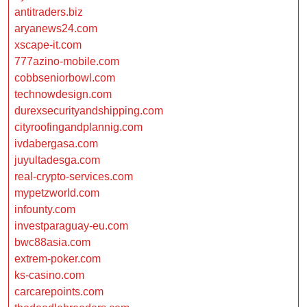
antitraders.biz
aryanews24.com
xscape-it.com
777azino-mobile.com
cobbseniorbowl.com
technowdesign.com
durexsecurityandshipping.com
cityroofingandplannig.com
ivdabergasa.com
juyultadesga.com
real-crypto-services.com
mypetzworld.com
infounty.com
investparaguay-eu.com
bwc88asia.com
extrem-poker.com
ks-casino.com
carcarepoints.com