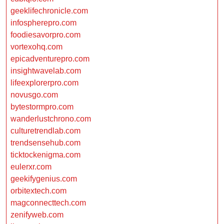
geeklifechronicle.com
infospherepro.com
foodiesavorpro.com
vortexohq.com
epicadventurepro.com
insightwavelab.com
lifeexplorerpro.com
novusgo.com
bytestormpro.com
wanderlustchrono.com
culturetrendlab.com
trendsensehub.com
ticktockenigma.com
eulerxr.com
geekifygenius.com
orbitextech.com
magconnecttech.com
zenifyweb.com