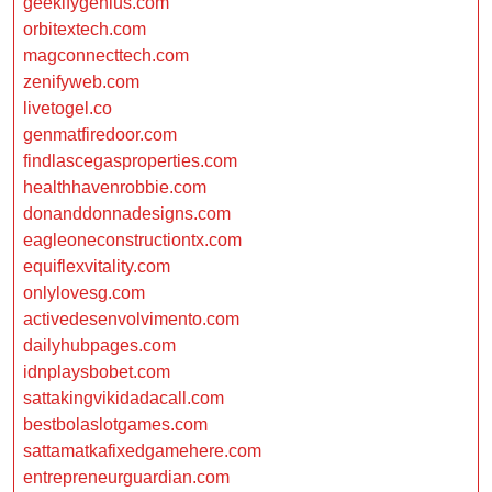
geekifygenius.com
orbitextech.com
magconnecttech.com
zenifyweb.com
livetogel.co
genmatfiredoor.com
findlascegasproperties.com
healthhavenrobbie.com
donanddonnadesigns.com
eagleoneconstructiontx.com
equiflexvitality.com
onlylovesg.com
activedesenvolvimento.com
dailyhubpages.com
idnplaysbobet.com
sattakingvikidadacall.com
bestbolaslotgames.com
sattamatkafixedgamehere.com
entrepreneurguardian.com