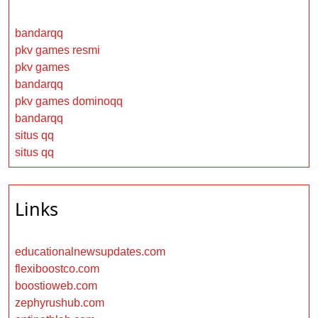
bandarqq
pkv games resmi
pkv games
bandarqq
pkv games dominoqq
bandarqq
situs qq
situs qq
Links
educationalnewsupdates.com
flexiboostco.com
boostioweb.com
zephyrushub.com