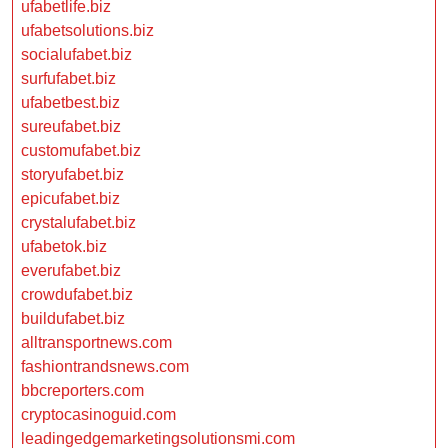
ufabetlife.biz
ufabetsolutions.biz
socialufabet.biz
surfufabet.biz
ufabetbest.biz
sureufabet.biz
customufabet.biz
storyufabet.biz
epicufabet.biz
crystalufabet.biz
ufabetok.biz
everufabet.biz
crowdufabet.biz
buildufabet.biz
alltransportnews.com
fashiontrandsnews.com
bbcreporters.com
cryptocasinoguid.com
leadingedgemarketingsolutionsmi.com