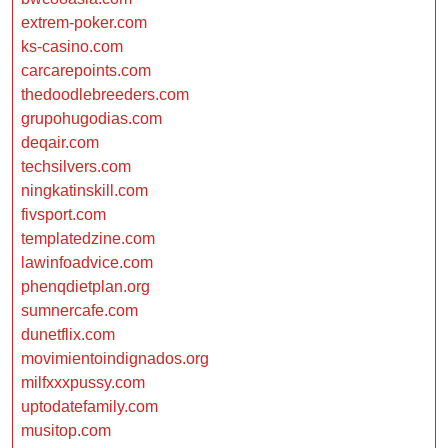
extrem-poker.com
ks-casino.com
carcarepoints.com
thedoodlebreeders.com
grupohugodias.com
deqair.com
techsilvers.com
ningkatinskill.com
fivsport.com
templatedzine.com
lawinfoadvice.com
phenqdietplan.org
sumnercafe.com
dunetflix.com
movimientoindignados.org
milfxxxpussy.com
uptodatefamily.com
musitop.com