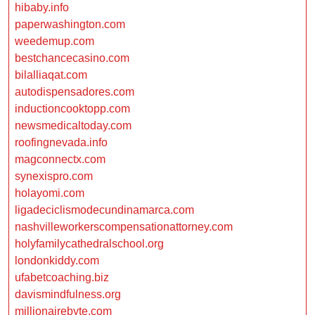
hibaby.info
paperwashington.com
weedemup.com
bestchancecasino.com
bilalliaqat.com
autodispensadores.com
inductioncooktopp.com
newsmedicaltoday.com
roofingnevada.info
magconnectx.com
synexispro.com
holayomi.com
ligadeciclismodecundinamarca.com
nashvilleworkerscompensationattorney.com
holyfamilycathedralschool.org
londonkiddy.com
ufabetcoaching.biz
davismindfulness.org
millionairebyte.com