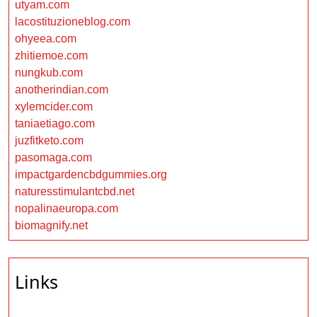
utyam.com
lacostituzioneblog.com
ohyeea.com
zhitiemoe.com
nungkub.com
anotherindian.com
xylemcider.com
taniaetiago.com
juzfitketo.com
pasomaga.com
impactgardencbdgummies.org
naturesstimulantcbd.net
nopalinaeuropa.com
biomagnify.net
Links