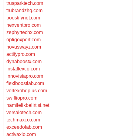
trusparktech.com
trubrandzhq.com
boostifynet.com
nexventpro.com
zephyrtechx.com
optigoxpert.com
novuswayz.com
actifypro.com
dynaboostx.com
instaflexco.com
innovistapro.com
flexiboostlab.com
vortexohqplus.com
swiftiopro.com
hamilelikbelirtisi.net
versalotech.com
techmaxco.com
exceedolab.com
activaxio.com