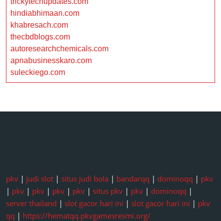
trickytechupdates.com
hindiabhimaan.com
khabresach.com
thecbdblogs.com
autoresearchchemicals.com
apnabusinesskaro.com
suleckiego.com
pkv
|
judi slot
|
situs judi bola
|
bandarqq
|
dominoqq
|
pkv
|
pkv
|
pkv
|
pkv
|
pkv
|
situs pkv
|
pkv
|
dominoqq
|
server thailand
|
slot gacor hari ini
|
slot gacor hari ini
|
pkv
qq
|
https://hematqq.pkvgamesresmi.org/