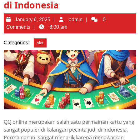
di Indonesia
January
admin
January 6, 2025
admin
0
6,
Comments
8:00 am
2025
Categories:
slot
QQ online merupakan salah satu permainan kartu yang
sangat populer di kalangan pecinta judi di Indonesia.
Permainan ini sangat menarik karena menawarkan