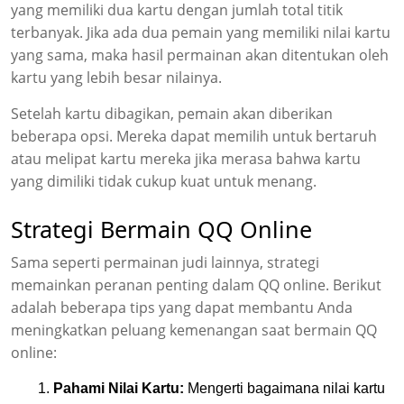
yang memiliki dua kartu dengan jumlah total titik
terbanyak. Jika ada dua pemain yang memiliki nilai kartu
yang sama, maka hasil permainan akan ditentukan oleh
kartu yang lebih besar nilainya.
Setelah kartu dibagikan, pemain akan diberikan
beberapa opsi. Mereka dapat memilih untuk bertaruh
atau melipat kartu mereka jika merasa bahwa kartu
yang dimiliki tidak cukup kuat untuk menang.
Strategi Bermain QQ Online
Sama seperti permainan judi lainnya, strategi
memainkan peranan penting dalam QQ online. Berikut
adalah beberapa tips yang dapat membantu Anda
meningkatkan peluang kemenangan saat bermain QQ
online:
Pahami Nilai Kartu:
Mengerti bagaimana nilai kartu