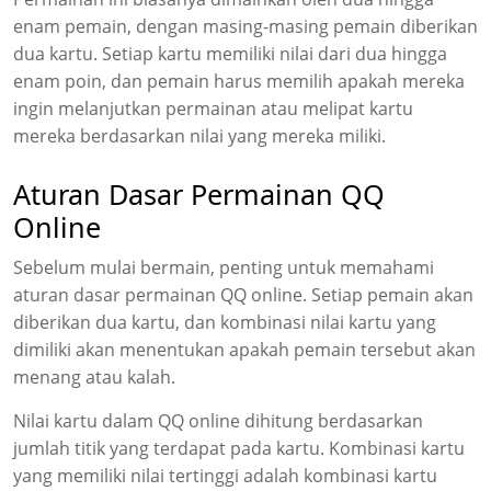
enam pemain, dengan masing-masing pemain diberikan
dua kartu. Setiap kartu memiliki nilai dari dua hingga
enam poin, dan pemain harus memilih apakah mereka
ingin melanjutkan permainan atau melipat kartu
mereka berdasarkan nilai yang mereka miliki.
Aturan Dasar Permainan QQ
Online
Sebelum mulai bermain, penting untuk memahami
aturan dasar permainan QQ online. Setiap pemain akan
diberikan dua kartu, dan kombinasi nilai kartu yang
dimiliki akan menentukan apakah pemain tersebut akan
menang atau kalah.
Nilai kartu dalam QQ online dihitung berdasarkan
jumlah titik yang terdapat pada kartu. Kombinasi kartu
yang memiliki nilai tertinggi adalah kombinasi kartu