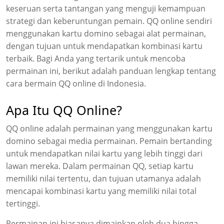
keseruan serta tantangan yang menguji kemampuan
strategi dan keberuntungan pemain. QQ online sendiri
menggunakan kartu domino sebagai alat permainan,
dengan tujuan untuk mendapatkan kombinasi kartu
terbaik. Bagi Anda yang tertarik untuk mencoba
permainan ini, berikut adalah panduan lengkap tentang
cara bermain QQ online di Indonesia.
Apa Itu QQ Online?
QQ online adalah permainan yang menggunakan kartu
domino sebagai media permainan. Pemain bertanding
untuk mendapatkan nilai kartu yang lebih tinggi dari
lawan mereka. Dalam permainan QQ, setiap kartu
memiliki nilai tertentu, dan tujuan utamanya adalah
mencapai kombinasi kartu yang memiliki nilai total
tertinggi.
Permainan ini biasanya dimainkan oleh dua hingga