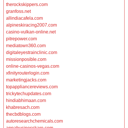
therockskippers.com
granfoss.net
allindiacafela.com
alpineskiracing2007.com
casino-vulkan-online.net
pitrepower.com
mediatown360.com
digitaleyestrainclinic.com
missionposible.com
online-casinos-vegas.com
xfinityrouterlogin.com
marketingjacks.com
topappliancereviews.com
trickytechupdates.com
hindiabhimaan.com
khabresach.com
thecbdblogs.com
autoresearchchemicals.com
apnabusinesskaro.com