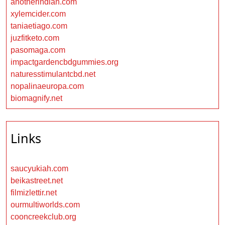
anotherindian.com
xylemcider.com
taniaetiago.com
juzfitketo.com
pasomaga.com
impactgardencbdgummies.org
naturesstimulantcbd.net
nopalinaeuropa.com
biomagnify.net
Links
saucyukiah.com
beikastreet.net
filmizlettir.net
ourmultiworlds.com
cooncreekclub.org