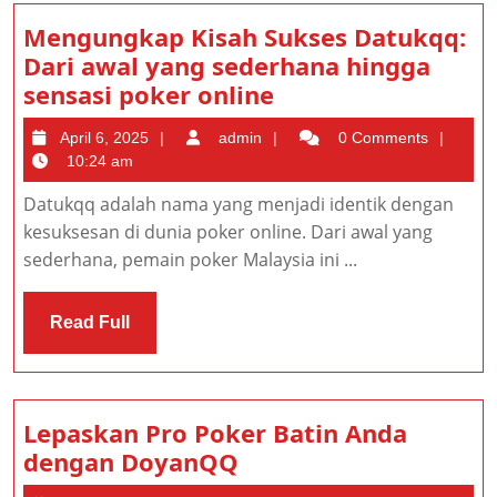
Mengungkap Kisah Sukses Datukqq:
Dari awal yang sederhana hingga
Mengungkap
sensasi poker online
Kisah
April
admin
April 6, 2025
admin
0 Comments
Sukses
6,
10:24 am
Datukqq:
2025
Datukqq adalah nama yang menjadi identik dengan
Dari
kesuksesan di dunia poker online. Dari awal yang
awal
sederhana, pemain poker Malaysia ini ...
yang
sederhana
hingga
Read
Read Full
sensasi
Full
poker
online
Lepaskan Pro Poker Batin Anda
Lepaskan
dengan DoyanQQ
Pro