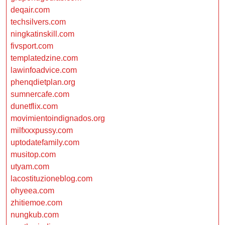
deqair.com
techsilvers.com
ningkatinskill.com
fivsport.com
templatedzine.com
lawinfoadvice.com
phenqdietplan.org
sumnercafe.com
dunetflix.com
movimientoindignados.org
milfxxxpussy.com
uptodatefamily.com
musitop.com
utyam.com
lacostituzioneblog.com
ohyeea.com
zhitiemoe.com
nungkub.com