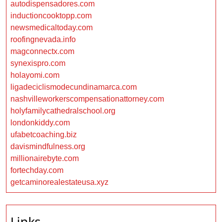
autodispensadores.com
inductioncooktopp.com
newsmedicaltoday.com
roofingnevada.info
magconnectx.com
synexispro.com
holayomi.com
ligadeciclismodecundinamarca.com
nashvilleworkerscompensationattorney.com
holyfamilycathedralschool.org
londonkiddy.com
ufabetcoaching.biz
davismindfulness.org
millionairebyte.com
fortechday.com
getcaminorealestateusa.xyz
Links