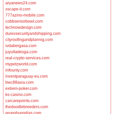
aryanews24.com
xscape-it.com
777azino-mobile.com
cobbseniorbowl.com
technowdesign.com
durexsecurityandshipping.com
cityroofingandplannig.com
ivdabergasa.com
juyultadesga.com
real-crypto-services.com
mypetzworld.com
infounty.com
investparaguay-eu.com
bwc88asia.com
extrem-poker.com
ks-casino.com
carcarepoints.com
thedoodlebreeders.com
grupohugodias.com