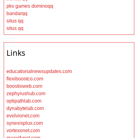
pkv games dominoqq
bandarqq
situs qq
situs qq
Links
educationalnewsupdates.com
flexiboostco.com
boostioweb.com
zephyrushub.com
optipathlab.com
dynabytelab.com
evolvionet.com
synexisplus.com
vortexonet.com
maxxifynet.com