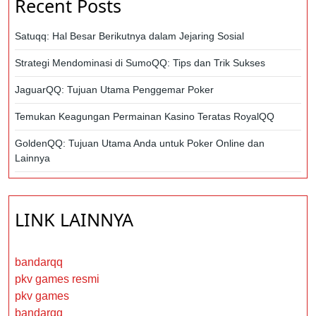
Recent Posts
Satuqq: Hal Besar Berikutnya dalam Jejaring Sosial
Strategi Mendominasi di SumoQQ: Tips dan Trik Sukses
JaguarQQ: Tujuan Utama Penggemar Poker
Temukan Keagungan Permainan Kasino Teratas RoyalQQ
GoldenQQ: Tujuan Utama Anda untuk Poker Online dan
Lainnya
LINK LAINNYA
bandarqq
pkv games resmi
pkv games
bandarqq