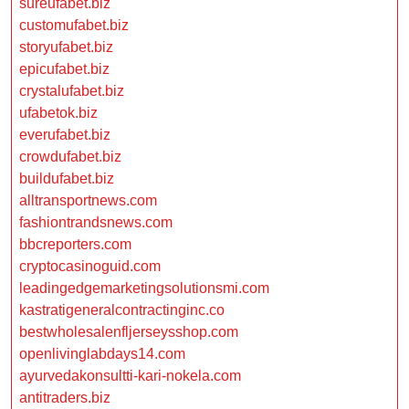
sureufabet.biz
customufabet.biz
storyufabet.biz
epicufabet.biz
crystalufabet.biz
ufabetok.biz
everufabet.biz
crowdufabet.biz
buildufabet.biz
alltransportnews.com
fashiontrandsnews.com
bbcreporters.com
cryptocasinoguid.com
leadingedgemarketingsolutionsmi.com
kastratigeneralcontractinginc.co
bestwholesalenfljerseysshop.com
openlivinglabdays14.com
ayurvedakonsultti-kari-nokela.com
antitraders.biz