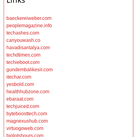
baeckereiweber.com
peoplemagazine.info
techashes.com
canyouwash.co
havadisantalya.com
techdtimes.com
techieboot.com
gundembalikesir.com
itechar.com
yesbold.com
healthhubzone.com
ebaraat.com
techjuiced.com
byteboosttech.com
magnexushub.com
virtuogoweb.com
biglotshours.com