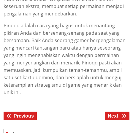
keseruan ekstra, membuat setiap permainan menjadi
pengalaman yang mendebarkan.
Pinoqq adalah cara yang bagus untuk menantang
pikiran Anda dan bersenang-senang pada saat yang
bersamaan. Baik Anda seorang gamer berpengalaman
yang mencari tantangan baru atau hanya seseorang
yang ingin menghabiskan waktu dengan permainan
yang menyenangkan dan menarik, Pinoqq pasti akan
memuaskan. Jadi kumpulkan teman-temanmu, ambil
satu set kartu domino, dan bersiaplah untuk menguji
keterampilan strategismu di game yang menarik dan
unik ini.
Post
Previous
Next
Previous
Next
navigation
post:
post: