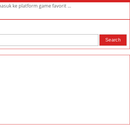
uk ke platform game favorit ...
Search