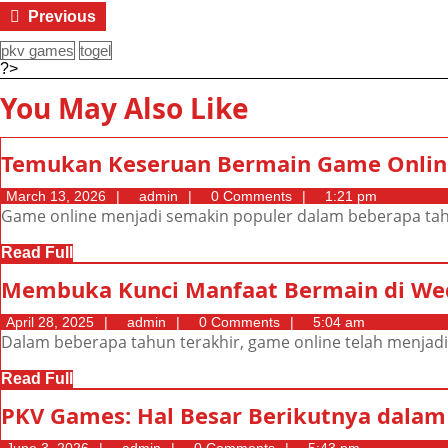
Post
Previous
Previous
navigation
post:
pkv games
togel
?>
You May Also Like
Temukan Keseruan Bermain Game Onlin
March
admin
March 13, 2026
admin
0 Comments
1:21 pm
13,
Game online menjadi semakin populer dalam beberapa tahun 
2026
Read
Read Full
Full
Membuka Kunci Manfaat Bermain di W
April
admin
April 28, 2025
admin
0 Comments
5:04 am
28,
Dalam beberapa tahun terakhir, game online telah menjadi 
2025
Read
Read Full
Full
PKV Games: Hal Besar Berikutnya dalam
June
admin