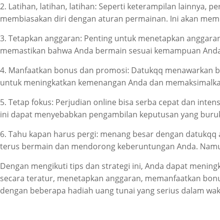
2. Latihan, latihan, latihan: Seperti keterampilan lainn
membiasakan diri dengan aturan permainan. Ini akan mem
3. Tetapkan anggaran: Penting untuk menetapkan anggara
memastikan bahwa Anda bermain sesuai kemampuan Anda.
4. Manfaatkan bonus dan promosi: Datukqq menawarkan be
untuk meningkatkan kemenangan Anda dan memaksimalka
5. Tetap fokus: Perjudian online bisa serba cepat dan inte
ini dapat menyebabkan pengambilan keputusan yang buruk
6. Tahu kapan harus pergi: menang besar dengan datukqq 
terus bermain dan mendorong keberuntungan Anda. Namu
Dengan mengikuti tips dan strategi ini, Anda dapat menin
secara teratur, menetapkan anggaran, memanfaatkan bonus,
dengan beberapa hadiah uang tunai yang serius dalam wak