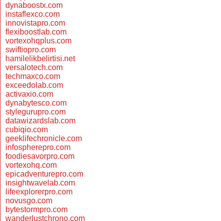
dynaboostx.com
instaflexco.com
innovistapro.com
flexiboostlab.com
vortexohqplus.com
swiftiopro.com
hamilelikbelirtisi.net
versalotech.com
techmaxco.com
exceedolab.com
activaxio.com
dynabytesco.com
stylegurupro.com
datawizardslab.com
cubiqio.com
geeklifechronicle.com
infospherepro.com
foodiesavorpro.com
vortexohq.com
epicadventurepro.com
insightwavelab.com
lifeexplorerpro.com
novusgo.com
bytestormpro.com
wanderlustchrono.com