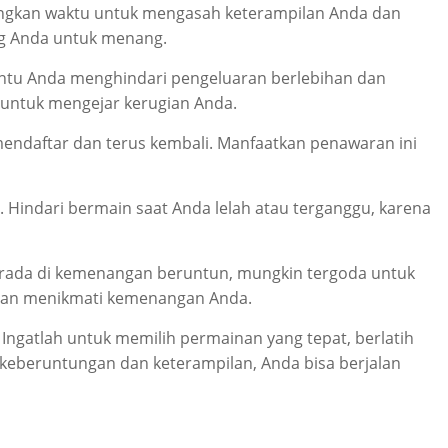
 Luangkan waktu untuk mengasah keterampilan Anda dan
ng Anda untuk menang.
ntu Anda menghindari pengeluaran berlebihan dan
untuk mengejar kerugian Anda.
ndaftar dan terus kembali. Manfaatkan penawaran ini
n. Hindari bermain saat Anda lelah atau terganggu, karena
berada di kemenangan beruntun, mungkin tergoda untuk
dan menikmati kemenangan Anda.
Ingatlah untuk memilih permainan yang tepat, berlatih
 keberuntungan dan keterampilan, Anda bisa berjalan