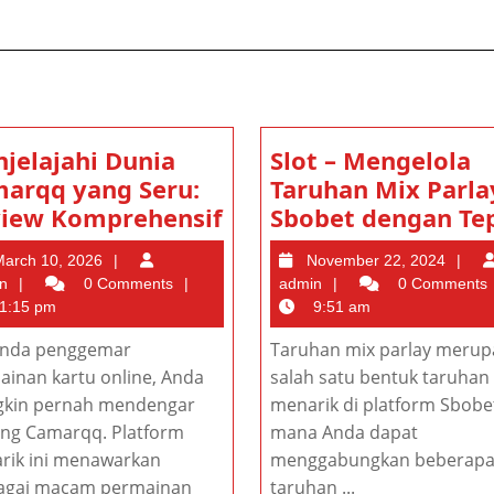
jelajahi Dunia
Slot – Mengelola
arqq yang Seru:
Taruhan Mix Parla
Menjelajahi
iew Komprehensif
Sbobet dengan Te
Dunia
March
N
March 10, 2026
November 22, 2024
Camarqq
admin
10,
admin
22
n
0 Comments
admin
0 Comments
yang
2026
2
1:15 pm
9:51 am
Seru:
 Anda penggemar
Taruhan mix parlay meru
Review
ainan kartu online, Anda
salah satu bentuk taruhan
Komprehensif
kin pernah mendengar
menarik di platform Sbobet
ang Camarqq. Platform
mana Anda dapat
rik ini menawarkan
menggabungkan beberap
agai macam permainan
taruhan ...