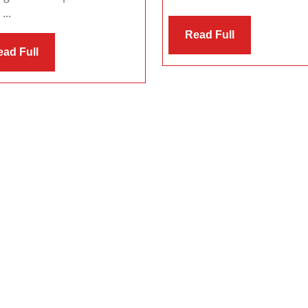
...
Read
Read Full
Full
Read
ad Full
Full