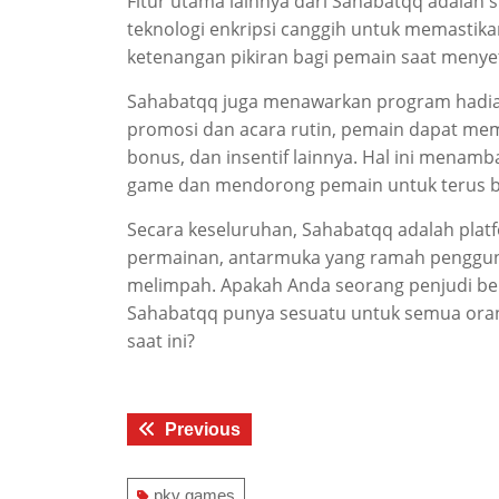
Fitur utama lainnya dari Sahabatqq adalah
teknologi enkripsi canggih untuk memasti
ketenangan pikiran bagi pemain saat menye
Sahabatqq juga menawarkan program hadiah
promosi dan acara rutin, pemain dapat mem
bonus, dan insentif lainnya. Hal ini mena
game dan mendorong pemain untuk terus be
Secara keseluruhan, Sahabatqq adalah pla
permainan, antarmuka yang ramah penggun
melimpah. Apakah Anda seorang penjudi be
Sahabatqq punya sesuatu untuk semua oran
saat ini?
Post
Previous
Previous
navigation
post:
pkv games