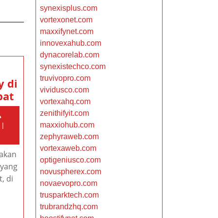
synexisplus.com
vortexonet.com
maxxifynet.com
innovexahub.com
dynacorelab.com
synexistechco.com
truvivopro.com
y di
vividusco.com
Slot
pat
vortexahq.com
–
zenithifyit.com
ovember
Mengelola
,
maxxiohub.com
Taruhan
024
zephyraweb.com
Mix
vortexaweb.com
pakan
Parlay
optigeniusco.com
 yang
di
novuspherex.com
, di
Sbobet
novaevopro.com
dengan
trusparktech.com
a
Tepat
trubrandzhq.com