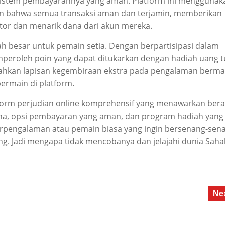
 sistem pembayarannya yang aman. Platform ini menggunak
kan bahwa semua transaksi aman dan terjamin, memberikan
tor dan menarik dana dari akun mereka.
 besar untuk pemain setia. Dengan berpartisipasi dalam
peroleh poin yang dapat ditukarkan dengan hadiah uang t
mbahkan lapisan kegembiraan ekstra pada pengalaman berma
rmain di platform.
tform perjudian online komprehensif yang menawarkan be
a, opsi pembayaran yang aman, dan program hadiah yang
rpengalaman atau pemain biasa yang ingin bersenang-sen
g. Jadi mengapa tidak mencobanya dan jelajahi dunia Sah
Ne