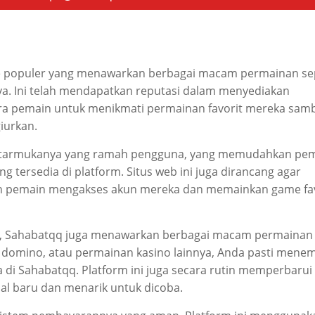
ne populer yang menawarkan berbagai macam permainan se
ya. Ini telah mendapatkan reputasi dalam menyediakan
ra pemain untuk menikmati permainan favorit mereka sambi
iurkan.
 antarmukanya yang ramah pengguna, yang memudahkan pe
g tersedia di platform. Situs web ini juga dirancang agar
an pemain mengakses akun mereka dan memainkan game fav
, Sahabatqq juga menawarkan berbagai macam permainan
, domino, atau permainan kasino lainnya, Anda pasti mene
 di Sahabatqq. Platform ini juga secara rutin memperbarui
hal baru dan menarik untuk dicoba.