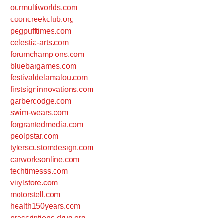
ourmultiworlds.com
cooncreekclub.org
pegpufftimes.com
celestia-arts.com
forumchampions.com
bluebargames.com
festivaldelamalou.com
firstsigninnovations.com
garberdodge.com
swim-wears.com
forgrantedmedia.com
peolpstar.com
tylerscustomdesign.com
carworksonline.com
techtimesss.com
virylstore.com
motorstell.com
health150years.com
prescriptions-drug.org