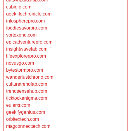
cubiqio.com
geeklifechronicle.com
infospherepro.com
foodiesavorpro.com
vortexohq.com
epicadventurepro.com
insightwavelab.com
lifeexplorerpro.com
novusgo.com
bytestormpro.com
wanderlustchrono.com
culturetrendlab.com
trendsensehub.com
ticktockenigma.com
eulerxr.com
geekifygenius.com
orbitextech.com
magconnecttech.com