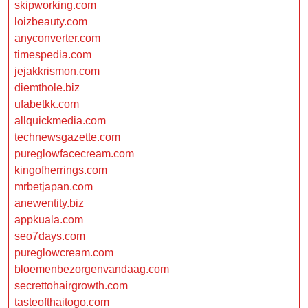
skipworking.com
loizbeauty.com
anyconverter.com
timespedia.com
jejakkrismon.com
diemthole.biz
ufabetkk.com
allquickmedia.com
technewsgazette.com
pureglowfacecream.com
kingofherrings.com
mrbetjapan.com
anewentity.biz
appkuala.com
seo7days.com
pureglowcream.com
bloemenbezorgenvandaag.com
secrettohairgrowth.com
tasteofthaitogo.com