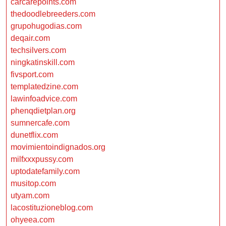
carcarepoints.com
thedoodlebreeders.com
grupohugodias.com
deqair.com
techsilvers.com
ningkatinskill.com
fivsport.com
templatedzine.com
lawinfoadvice.com
phenqdietplan.org
sumnercafe.com
dunetflix.com
movimientoindignados.org
milfxxxpussy.com
uptodatefamily.com
musitop.com
utyam.com
lacostituzioneblog.com
ohyeea.com