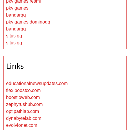
pkv games resmi
pkv games
bandarqq
pkv games dominoqq
bandarqq
situs qq
situs qq
Links
educationalnewsupdates.com
flexiboostco.com
boostioweb.com
zephyrushub.com
optipathlab.com
dynabytelab.com
evolvionet.com