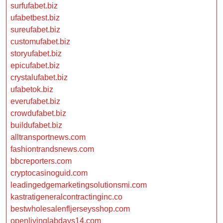
surfufabet.biz
ufabetbest.biz
sureufabet.biz
customufabet.biz
storyufabet.biz
epicufabet.biz
crystalufabet.biz
ufabetok.biz
everufabet.biz
crowdufabet.biz
buildufabet.biz
alltransportnews.com
fashiontrandsnews.com
bbcreporters.com
cryptocasinoguid.com
leadingedgemarketingsolutionsmi.com
kastratigeneralcontractinginc.co
bestwholesalenfljerseysshop.com
openlivinglabdays14.com