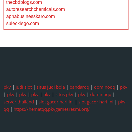
thecbdblogs.com
autoresearchchemicals.com
apnabusinesskaro.com
suleckiego.com
pkv
|
judi slot
|
situs judi bola
|
bandarqq
|
dominoqq
|
pkv
|
pkv
|
pkv
|
pkv
|
pkv
|
situs pkv
|
pkv
|
dominoqq
|
server thailand
|
slot gacor hari ini
|
slot gacor hari ini
|
pkv
qq
|
https://hematqq.pkvgamesresmi.org/