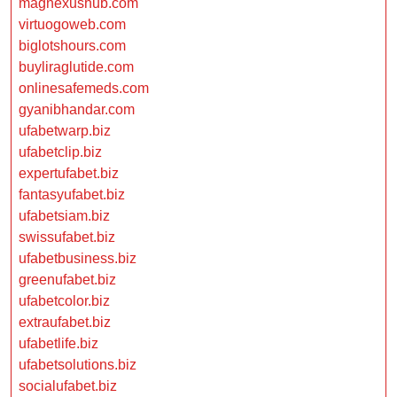
magnexushub.com
virtuogoweb.com
biglotshours.com
buyliraglutide.com
onlinesafemeds.com
gyanibhandar.com
ufabetwarp.biz
ufabetclip.biz
expertufabet.biz
fantasyufabet.biz
ufabetsiam.biz
swissufabet.biz
ufabetbusiness.biz
greenufabet.biz
ufabetcolor.biz
extraufabet.biz
ufabetlife.biz
ufabetsolutions.biz
socialufabet.biz