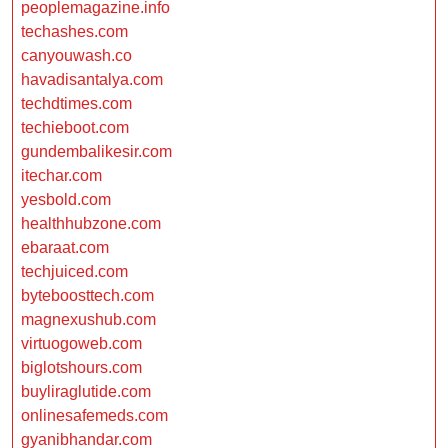
peoplemagazine.info
techashes.com
canyouwash.co
havadisantalya.com
techdtimes.com
techieboot.com
gundembalikesir.com
itechar.com
yesbold.com
healthhubzone.com
ebaraat.com
techjuiced.com
byteboosttech.com
magnexushub.com
virtuogoweb.com
biglotshours.com
buyliraglutide.com
onlinesafemeds.com
gyanibhandar.com