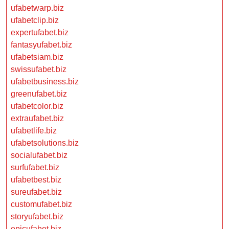
ufabetwarp.biz
ufabetclip.biz
expertufabet.biz
fantasyufabet.biz
ufabetsiam.biz
swissufabet.biz
ufabetbusiness.biz
greenufabet.biz
ufabetcolor.biz
extraufabet.biz
ufabetlife.biz
ufabetsolutions.biz
socialufabet.biz
surfufabet.biz
ufabetbest.biz
sureufabet.biz
customufabet.biz
storyufabet.biz
epicufabet.biz