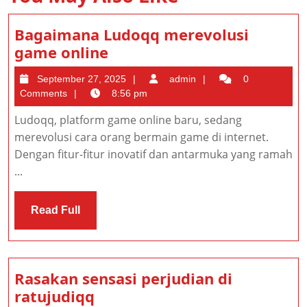
Bagaimana Ludoqq merevolusi
Bagaimana
game online
Ludoqq
September
admin
September 27, 2025
admin
0
merevolusi
27,
Comments
8:56 pm
game
2025
Ludoqq, platform game online baru, sedang
online
merevolusi cara orang bermain game di internet.
Dengan fitur-fitur inovatif dan antarmuka yang ramah
...
Read
Read Full
Full
Rasakan sensasi perjudian di
Rasakan
ratujudiqq