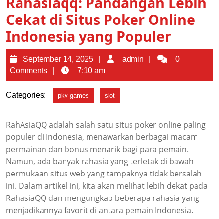
Rahasiaqq: Pandangan Lebih
Cekat di Situs Poker Online
Indonesia yang Populer
September
admin
September 14, 2025
admin
0
14,
Comments
7:10 am
2025
Categories:
pkv games
slot
RahAsiaQQ adalah salah satu situs poker online paling
populer di Indonesia, menawarkan berbagai macam
permainan dan bonus menarik bagi para pemain.
Namun, ada banyak rahasia yang terletak di bawah
permukaan situs web yang tampaknya tidak bersalah
ini. Dalam artikel ini, kita akan melihat lebih dekat pada
RahasiaQQ dan mengungkap beberapa rahasia yang
menjadikannya favorit di antara pemain Indonesia.