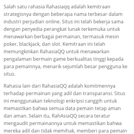
Salah satu rahasia Rahasiaqq adalah kemitraan
strategisnya dengan beberapa nama terbesar dalam
industri perjudian online. Situs ini telah bekerja sama
dengan penyedia perangkat lunak terkemuka untuk
menawarkan berbagai permainan, termasuk mesin
poker, blackjack, dan slot. Kemitraan ini telah
memungkinkan RahasiaQQ untuk menawarkan
pengalaman bermain game berkualitas tinggi kepada
para pemainnya, menarik sejumlah besar pengguna ke
situs.
Rahasia lain dari RahasiaQQ adalah komitmennya
terhadap permainan yang adil dan transparansi. Situs
ini menggunakan teknologi enkripsi canggih untuk
memastikan bahwa semua data pemain tetap aman
dan aman. Selain itu, RahAsiaQQ secara teratur
mengaudit permainannya untuk memastikan bahwa
mereka adil dan tidak memihak, memberi para pemain