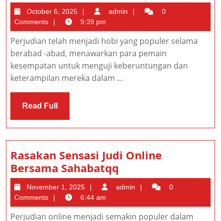
sensasi
October
admin
October 6, 2025
admin
0
perjudian
6,
Comments
9:39 pm
di
2025
Perjudian telah menjadi hobi yang populer selama
ratujudiqq
berabad -abad, menawarkan para pemain
kesempatan untuk menguji keberuntungan dan
keterampilan mereka dalam ...
Read
Read Full
Full
Rasakan Sensasi Judi Online
Rasakan
Bersama Sahabatqq
Sensasi
November
admin
November 1, 2025
admin
0
Judi
1,
Comments
6:44 am
Online
2025
Perjudian online menjadi semakin populer dalam
Bersama