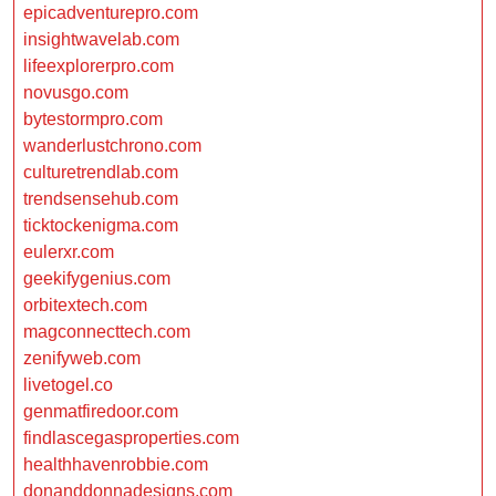
epicadventurepro.com
insightwavelab.com
lifeexplorerpro.com
novusgo.com
bytestormpro.com
wanderlustchrono.com
culturetrendlab.com
trendsensehub.com
ticktockenigma.com
eulerxr.com
geekifygenius.com
orbitextech.com
magconnecttech.com
zenifyweb.com
livetogel.co
genmatfiredoor.com
findlascegasproperties.com
healthhavenrobbie.com
donanddonnadesigns.com