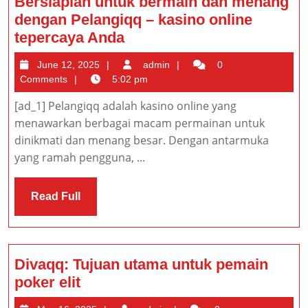
Bersiaplah untuk bermain dan menang
Secara
dengan Pelangiqq – kasino online
Keseluruhan
Bersiaplah
tepercaya Anda
untuk
June
admin
June 12, 2025
admin
0
bermain
12,
Comments
5:02 pm
dan
2025
[ad_1] Pelangiqq adalah kasino online yang
menang
menawarkan berbagai macam permainan untuk
dengan
dinikmati dan menang besar. Dengan antarmuka
Pelangiqq
yang ramah pengguna, ...
–
kasino
online
Read
Read Full
Full
tepercaya
Anda
Divaqq: Tujuan utama untuk pemain
Divaqq:
poker elit
Tujuan