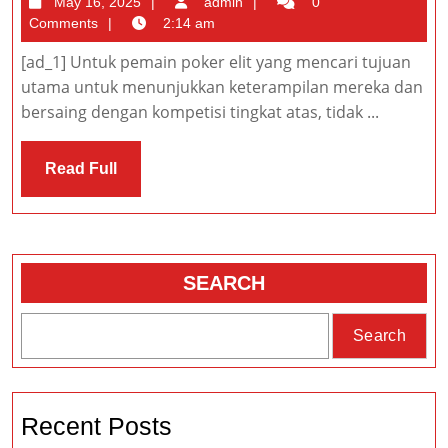
May
admin
May 16, 2025
admin
0
utama
16,
Comments
2:14 am
untuk
2025
[ad_1] Untuk pemain poker elit yang mencari tujuan
pemain
utama untuk menunjukkan keterampilan mereka dan
poker
bersaing dengan kompetisi tingkat atas, tidak ...
elit
Read
Read Full
Full
SEARCH
Search
Recent Posts