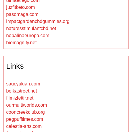
taniaetiago.com
juzfitketo.com
pasomaga.com
impactgardencbdgummies.org
naturesstimulantcbd.net
nopalinaeuropa.com
biomagnify.net
Links
saucyukiah.com
beikastreet.net
filmizlettir.net
ourmultiworlds.com
cooncreekclub.org
pegpufftimes.com
celestia-arts.com