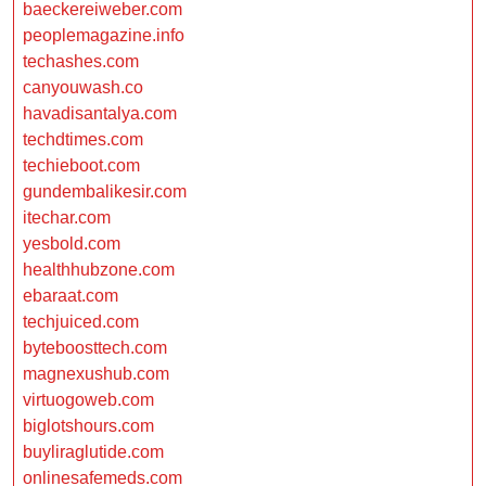
baeckereiweber.com
peoplemagazine.info
techashes.com
canyouwash.co
havadisantalya.com
techdtimes.com
techieboot.com
gundembalikesir.com
itechar.com
yesbold.com
healthhubzone.com
ebaraat.com
techjuiced.com
byteboosttech.com
magnexushub.com
virtuogoweb.com
biglotshours.com
buyliraglutide.com
onlinesafemeds.com