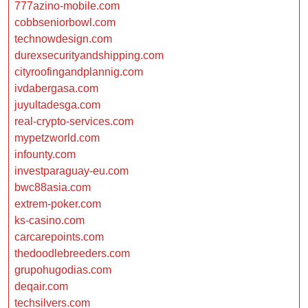
777azino-mobile.com
cobbseniorbowl.com
technowdesign.com
durexsecurityandshipping.com
cityroofingandplannig.com
ivdabergasa.com
juyultadesga.com
real-crypto-services.com
mypetzworld.com
infounty.com
investparaguay-eu.com
bwc88asia.com
extrem-poker.com
ks-casino.com
carcarepoints.com
thedoodlebreeders.com
grupohugodias.com
deqair.com
techsilvers.com