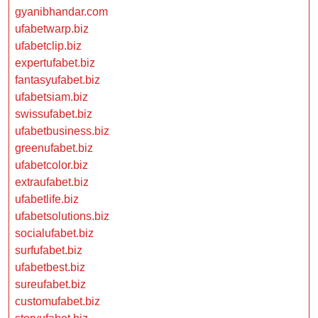
gyanibhandar.com
ufabetwarp.biz
ufabetclip.biz
expertufabet.biz
fantasyufabet.biz
ufabetsiam.biz
swissufabet.biz
ufabetbusiness.biz
greenufabet.biz
ufabetcolor.biz
extraufabet.biz
ufabetlife.biz
ufabetsolutions.biz
socialufabet.biz
surfufabet.biz
ufabetbest.biz
sureufabet.biz
customufabet.biz