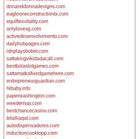
donanddonnadesigns.com
eagleoneconstructiontx.com
equiflexvitality.com
onlylovesg.com
activedesenvolvimento.com
dailyhubpages.com
idnplaysbobet.com
sattakingvikidadacall.com
bestbolaslotgames.com
sattamatkafixedgamehere.com
entrepreneurguardian.com
hibaby.info
paperwashington.com
weedemup.com
bestchancecasino.com
bilalliaqat.com
autodispensadores.com
inductioncooktopp.com