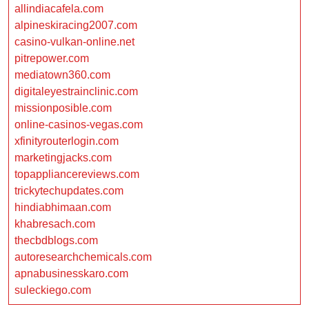
allindiacafela.com
alpineskiracing2007.com
casino-vulkan-online.net
pitrepower.com
mediatown360.com
digitaleyestrainclinic.com
missionposible.com
online-casinos-vegas.com
xfinityrouterlogin.com
marketingjacks.com
topappliancereviews.com
trickytechupdates.com
hindiabhimaan.com
khabresach.com
thecbdblogs.com
autoresearchchemicals.com
apnabusinesskaro.com
suleckiego.com