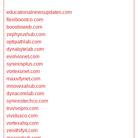
educationalnewsupdates.com
flexiboostco.com
boostioweb.com
zephyrushub.com
optipathlab.com
dynabytelab.com
evolvionet.com
synexisplus.com
vortexonet.com
maxxifynet.com
innovexahub.com
dynacorelab.com
synexistechco.com
truvivopro.com
vividusco.com
vortexahq.com
zenithifyit.com
maxxiohub.com