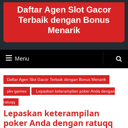
Skip
Daftar Agen Slot Gacor
to
content
Terbaik dengan Bonus
Skip
Menarik
to
content
Menu
Menu
Search
for:
Daftar Agen Slot Gacor Terbaik dengan Bonus Menarik
pkv games
Lepaskan keterampilan poker Anda dengan
ratuqq
Lepaskan keterampilan
poker Anda dengan ratuqq