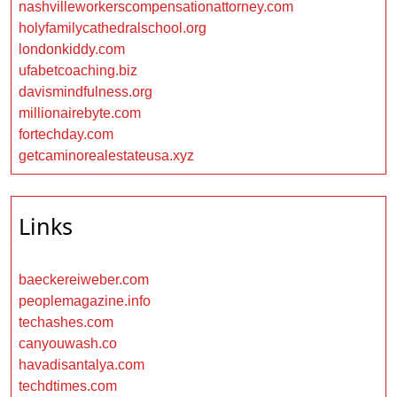
nashvilleworkerscompensationattorney.com
holyfamilycathedralschool.org
londonkiddy.com
ufabetcoaching.biz
davismindfulness.org
millionairebyte.com
fortechday.com
getcaminorealestateusa.xyz
Links
baeckereiweber.com
peoplemagazine.info
techashes.com
canyouwash.co
havadisantalya.com
techdtimes.com