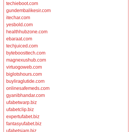
techieboot.com
gundembalikesir.com
itechar.com
yesbold.com
healthhubzone.com
ebaraat.com
techjuiced.com
byteboosttech.com
magnexushub.com
virtuogoweb.com
biglotshours.com
buyliraglutide.com
onlinesafemeds.com
gyanibhandar.com
ufabetwarp.biz
ufabetclip.biz
expertufabet.biz
fantasyufabet.biz
ufabetsiam.biz