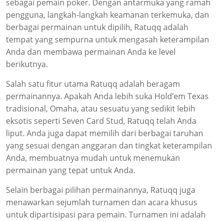
sebagai pemain poker. Dengan antarmuka yang ramah
pengguna, langkah-langkah keamanan terkemuka, dan
berbagai permainan untuk dipilih, Ratuqq adalah
tempat yang sempurna untuk mengasah keterampilan
Anda dan membawa permainan Anda ke level
berikutnya.
Salah satu fitur utama Ratuqq adalah beragam
permainannya. Apakah Anda lebih suka Hold’em Texas
tradisional, Omaha, atau sesuatu yang sedikit lebih
eksotis seperti Seven Card Stud, Ratuqq telah Anda
liput. Anda juga dapat memilih dari berbagai taruhan
yang sesuai dengan anggaran dan tingkat keterampilan
Anda, membuatnya mudah untuk menemukan
permainan yang tepat untuk Anda.
Selain berbagai pilihan permainannya, Ratuqq juga
menawarkan sejumlah turnamen dan acara khusus
untuk dipartisipasi para pemain. Turnamen ini adalah