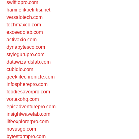
swiftiopro.com
hamilelikbelirtisi.net
versalotech.com
techmaxco.com
exceedolab.com
activaxio.com
dynabytesco.com
stylegurupro.com
datawizardslab.com
cubiqio.com
geeklifechronicle.com
infospherepro.com
foodiesavorpro.com
vortexohq.com
epicadventurepro.com
insightwavelab.com
lifeexplorerpro.com
novusgo.com
bytestormpro.com