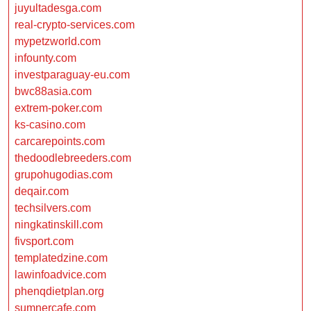
juyultadesga.com
real-crypto-services.com
mypetzworld.com
infounty.com
investparaguay-eu.com
bwc88asia.com
extrem-poker.com
ks-casino.com
carcarepoints.com
thedoodlebreeders.com
grupohugodias.com
deqair.com
techsilvers.com
ningkatinskill.com
fivsport.com
templatedzine.com
lawinfoadvice.com
phenqdietplan.org
sumnercafe.com