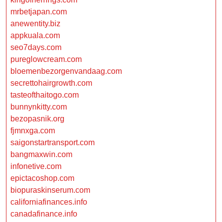
mrbetjapan.com
anewentity.biz
appkuala.com
seo7days.com
pureglowcream.com
bloemenbezorgenvandaag.com
secrettohairgrowth.com
tasteofthaitogo.com
bunnynkitty.com
bezopasnik.org
fjmnxga.com
saigonstartransport.com
bangmaxwin.com
infonetive.com
epictacoshop.com
biopuraskinserum.com
californiafinances.info
canadafinance.info