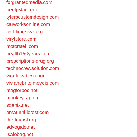
forgrantedmedia.com
peolpstar.com
tylerscustomdesign.com
carworksonline.com
techtimesss.com
virylstore.com
motorstell.com
health150years.com
prescriptions-drug.org
technocrewsolution.com
viraltokvibes.com
vivianebritoimoveis.com
magforbes.net
monkeycap.org
sdenix.net
amarinhillcrest.com
the-tourist.org
advogato.net
isafebag.net