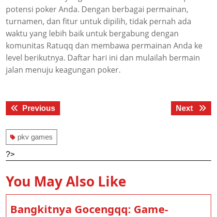
potensi poker Anda. Dengan berbagai permainan,
turnamen, dan fitur untuk dipilih, tidak pernah ada
waktu yang lebih baik untuk bergabung dengan
komunitas Ratuqq dan membawa permainan Anda ke
level berikutnya. Daftar hari ini dan mulailah bermain
jalan menuju keagungan poker.
Post
Previous
Next
Previous
Next
navigation
post:
post:
pkv games
?>
You May Also Like
Bangkitnya Gocengqq: Game-