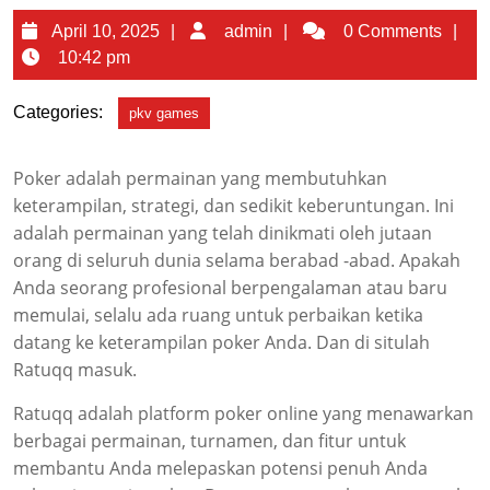
April
admin
April 10, 2025
admin
0 Comments
10,
10:42 pm
2025
Categories:
pkv games
Poker adalah permainan yang membutuhkan
keterampilan, strategi, dan sedikit keberuntungan. Ini
adalah permainan yang telah dinikmati oleh jutaan
orang di seluruh dunia selama berabad -abad. Apakah
Anda seorang profesional berpengalaman atau baru
memulai, selalu ada ruang untuk perbaikan ketika
datang ke keterampilan poker Anda. Dan di situlah
Ratuqq masuk.
Ratuqq adalah platform poker online yang menawarkan
berbagai permainan, turnamen, dan fitur untuk
membantu Anda melepaskan potensi penuh Anda