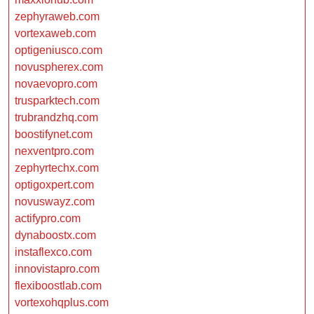
zephyraweb.com
vortexaweb.com
optigeniusco.com
novuspherex.com
novaevopro.com
trusparktech.com
trubrandzhq.com
boostifynet.com
nexventpro.com
zephyrtechx.com
optigoxpert.com
novuswayz.com
actifypro.com
dynaboostx.com
instaflexco.com
innovistapro.com
flexiboostlab.com
vortexohqplus.com