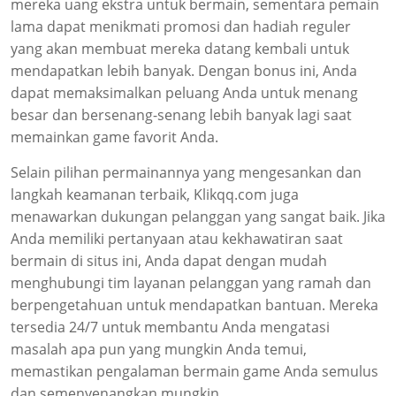
mereka uang ekstra untuk bermain, sementara pemain
lama dapat menikmati promosi dan hadiah reguler
yang akan membuat mereka datang kembali untuk
mendapatkan lebih banyak. Dengan bonus ini, Anda
dapat memaksimalkan peluang Anda untuk menang
besar dan bersenang-senang lebih banyak lagi saat
memainkan game favorit Anda.
Selain pilihan permainannya yang mengesankan dan
langkah keamanan terbaik, Klikqq.com juga
menawarkan dukungan pelanggan yang sangat baik. Jika
Anda memiliki pertanyaan atau kekhawatiran saat
bermain di situs ini, Anda dapat dengan mudah
menghubungi tim layanan pelanggan yang ramah dan
berpengetahuan untuk mendapatkan bantuan. Mereka
tersedia 24/7 untuk membantu Anda mengatasi
masalah apa pun yang mungkin Anda temui,
memastikan pengalaman bermain game Anda semulus
dan semenyenangkan mungkin.