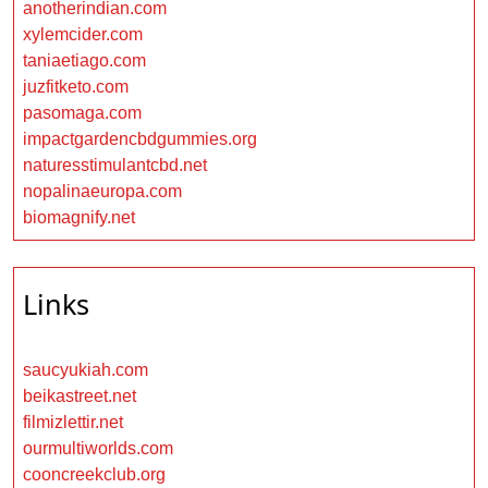
anotherindian.com
xylemcider.com
taniaetiago.com
juzfitketo.com
pasomaga.com
impactgardencbdgummies.org
naturesstimulantcbd.net
nopalinaeuropa.com
biomagnify.net
Links
saucyukiah.com
beikastreet.net
filmizlettir.net
ourmultiworlds.com
cooncreekclub.org