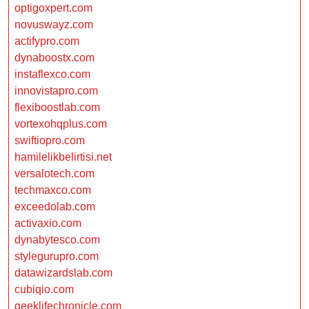
optigoxpert.com
novuswayz.com
actifypro.com
dynaboostx.com
instaflexco.com
innovistapro.com
flexiboostlab.com
vortexohqplus.com
swiftiopro.com
hamilelikbelirtisi.net
versalotech.com
techmaxco.com
exceedolab.com
activaxio.com
dynabytesco.com
stylegurupro.com
datawizardslab.com
cubiqio.com
geeklifechronicle.com