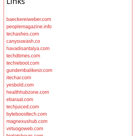
Links
baeckereiweber.com
peoplemagazine.info
techashes.com
canyouwash.co
havadisantalya.com
techdtimes.com
techieboot.com
gundembalikesir.com
itechar.com
yesbold.com
healthhubzone.com
ebaraat.com
techjuiced.com
byteboosttech.com
magnexushub.com
virtuogoweb.com
biglotshours.com