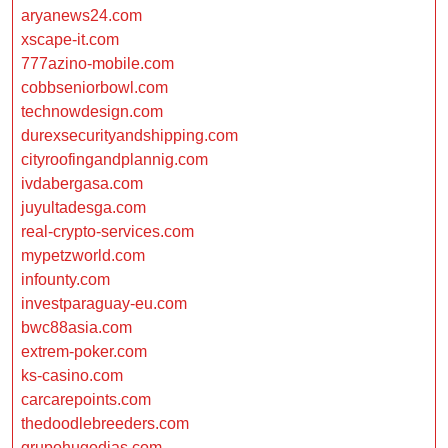
aryanews24.com
xscape-it.com
777azino-mobile.com
cobbseniorbowl.com
technowdesign.com
durexsecurityandshipping.com
cityroofingandplannig.com
ivdabergasa.com
juyultadesga.com
real-crypto-services.com
mypetzworld.com
infounty.com
investparaguay-eu.com
bwc88asia.com
extrem-poker.com
ks-casino.com
carcarepoints.com
thedoodlebreeders.com
grupohugodias.com