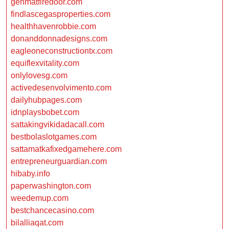
genmatfiredoor.com
findlascegasproperties.com
healthhavenrobbie.com
donanddonnadesigns.com
eagleoneconstructiontx.com
equiflexvitality.com
onlylovesg.com
activedesenvolvimento.com
dailyhubpages.com
idnplaysbobet.com
sattakingvikidadacall.com
bestbolaslotgames.com
sattamatkafixedgamehere.com
entrepreneurguardian.com
hibaby.info
paperwashington.com
weedemup.com
bestchancecasino.com
bilalliaqat.com