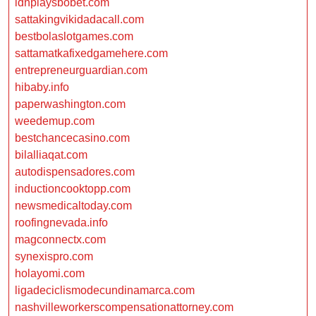
idnplaysbobet.com
sattakingvikidadacall.com
bestbolaslotgames.com
sattamatkafixedgamehere.com
entrepreneurguardian.com
hibaby.info
paperwashington.com
weedemup.com
bestchancecasino.com
bilalliaqat.com
autodispensadores.com
inductioncooktopp.com
newsmedicaltoday.com
roofingnevada.info
magconnectx.com
synexispro.com
holayomi.com
ligadeciclismodecundinamarca.com
nashvilleworkerscompensationattorney.com