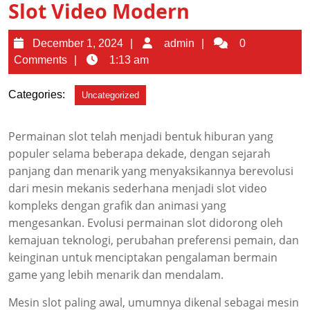
Slot Video Modern
December
admin
December 1, 2024
admin
0
1,
Comments
1:13 am
2024
Categories:
Uncategorized
Permainan slot telah menjadi bentuk hiburan yang
populer selama beberapa dekade, dengan sejarah
panjang dan menarik yang menyaksikannya berevolusi
dari mesin mekanis sederhana menjadi slot video
kompleks dengan grafik dan animasi yang
mengesankan. Evolusi permainan slot didorong oleh
kemajuan teknologi, perubahan preferensi pemain, dan
keinginan untuk menciptakan pengalaman bermain
game yang lebih menarik dan mendalam.
Mesin slot paling awal, umumnya dikenal sebagai mesin