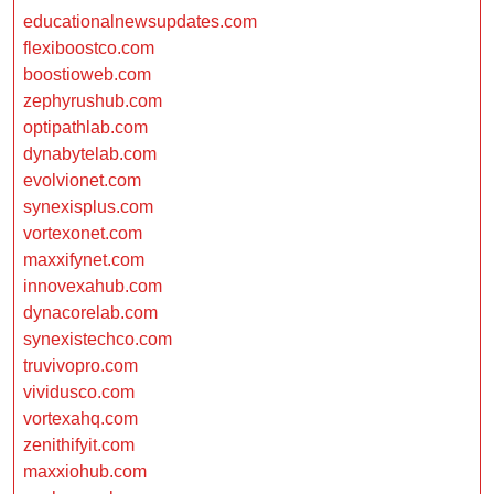
educationalnewsupdates.com
flexiboostco.com
boostioweb.com
zephyrushub.com
optipathlab.com
dynabytelab.com
evolvionet.com
synexisplus.com
vortexonet.com
maxxifynet.com
innovexahub.com
dynacorelab.com
synexistechco.com
truvivopro.com
vividusco.com
vortexahq.com
zenithifyit.com
maxxiohub.com