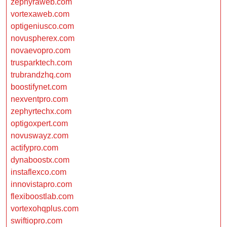
zephyraweb.com
vortexaweb.com
optigeniusco.com
novuspherex.com
novaevopro.com
trusparktech.com
trubrandzhq.com
boostifynet.com
nexventpro.com
zephyrtechx.com
optigoxpert.com
novuswayz.com
actifypro.com
dynaboostx.com
instaflexco.com
innovistapro.com
flexiboostlab.com
vortexohqplus.com
swiftiopro.com