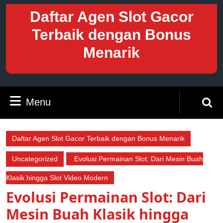
Skip
Daftar Agen Slot Gacor
to
content
Terbaik dengan Bonus
Skip
Menarik
to
content
Menu
Menu
Search
for:
Daftar Agen Slot Gacor Terbaik dengan Bonus Menarik
Uncategorized
Evolusi Permainan Slot: Dari Mesin Buah
Klasik hingga Slot Video Modern
Evolusi Permainan Slot: Dari
Mesin Buah Klasik hingga