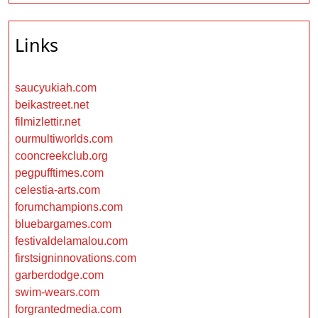
Links
saucyukiah.com
beikastreet.net
filmizlettir.net
ourmultiworlds.com
cooncreekclub.org
pegpufftimes.com
celestia-arts.com
forumchampions.com
bluebargames.com
festivaldelamalou.com
firstsigninnovations.com
garberdodge.com
swim-wears.com
forgrantedmedia.com