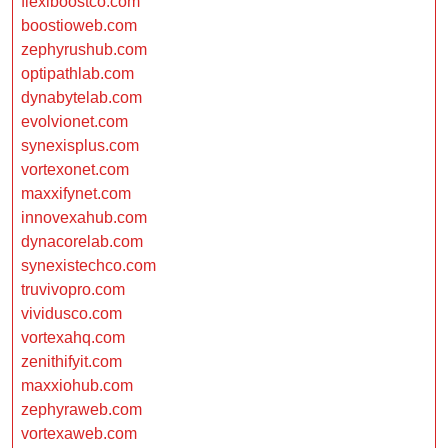
flexiboostco.com
boostioweb.com
zephyrushub.com
optipathlab.com
dynabytelab.com
evolvionet.com
synexisplus.com
vortexonet.com
maxxifynet.com
innovexahub.com
dynacorelab.com
synexistechco.com
truvivopro.com
vividusco.com
vortexahq.com
zenithifyit.com
maxxiohub.com
zephyraweb.com
vortexaweb.com