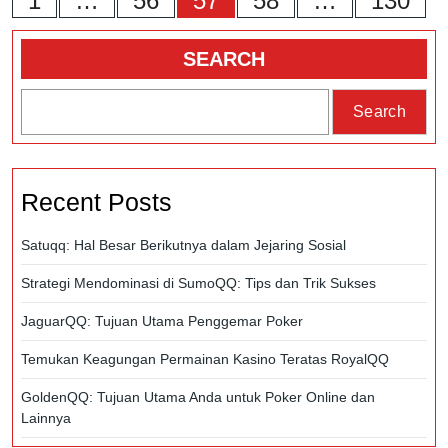
1
…
56
57
58
…
130
pagination
SEARCH
Search
Recent Posts
Satuqq: Hal Besar Berikutnya dalam Jejaring Sosial
Strategi Mendominasi di SumoQQ: Tips dan Trik Sukses
JaguarQQ: Tujuan Utama Penggemar Poker
Temukan Keagungan Permainan Kasino Teratas RoyalQQ
GoldenQQ: Tujuan Utama Anda untuk Poker Online dan
Lainnya