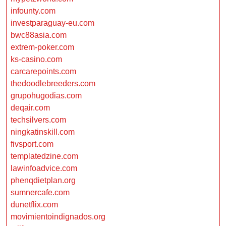
infounty.com
investparaguay-eu.com
bwc88asia.com
extrem-poker.com
ks-casino.com
carcarepoints.com
thedoodlebreeders.com
grupohugodias.com
deqair.com
techsilvers.com
ningkatinskill.com
fivsport.com
templatedzine.com
lawinfoadvice.com
phenqdietplan.org
sumnercafe.com
dunetflix.com
movimientoindignados.org