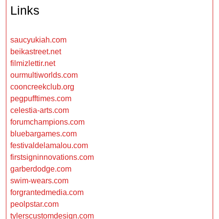
Links
saucyukiah.com
beikastreet.net
filmizlettir.net
ourmultiworlds.com
cooncreekclub.org
pegpufftimes.com
celestia-arts.com
forumchampions.com
bluebargames.com
festivaldelamalou.com
firstsigninnovations.com
garberdodge.com
swim-wears.com
forgrantedmedia.com
peolpstar.com
tylerscustomdesign.com