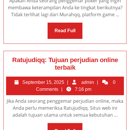
Apakah Anda seorang penggemar poker yang ingin
Murahqq:
membawa keterampilan Anda ke tingkat berikutnya?
Platform
Tidak terlihat lagi dari Murahqq, platform game ...
Permainan
Online
Read
Read Full
Terbesar
Full
Ratujudiqq: Tujuan perjudian online
Ratujudiqq:
terbaik
Tujuan
perjudian
September
admin
September 15, 2025
admin
0
online
15,
Comments
7:16 pm
2025
terbaik
Jika Anda seorang penggemar perjudian online, maka
Anda perlu memeriksa Ratujudiqq. Situs web ini
adalah tujuan utama untuk semua kebutuhan ...