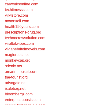
carworksonline.com
techtimesss.com
virylstore.com
motorstell.com
health150years.com
prescriptions-drug.org
technocrewsolution.com
viraltokvibes.com
vivianebritoimoveis.com
magforbes.net
monkeycap.org
sdenix.net
amarinhillcrest.com
the-tourist.org
advogato.net
isafebag.net
bloombergz.com
enterpriseboosts.com