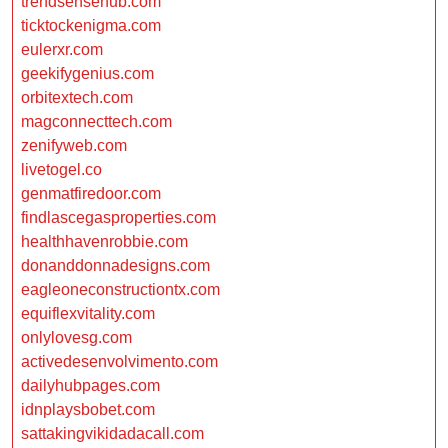
trendsensehub.com
ticktockenigma.com
eulerxr.com
geekifygenius.com
orbitextech.com
magconnecttech.com
zenifyweb.com
livetogel.co
genmatfiredoor.com
findlascegasproperties.com
healthhavenrobbie.com
donanddonnadesigns.com
eagleoneconstructiontx.com
equiflexvitality.com
onlylovesg.com
activedesenvolvimento.com
dailyhubpages.com
idnplaysbobet.com
sattakingvikidadacall.com