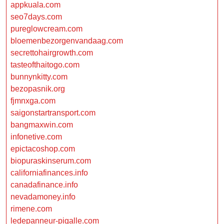
appkuala.com
seo7days.com
pureglowcream.com
bloemenbezorgenvandaag.com
secrettohairgrowth.com
tasteofthaitogo.com
bunnynkitty.com
bezopasnik.org
fjmnxga.com
saigonstartransport.com
bangmaxwin.com
infonetive.com
epictacoshop.com
biopuraskinserum.com
californiafinances.info
canadafinance.info
nevadamoney.info
rimene.com
ledepanneur-pigalle.com