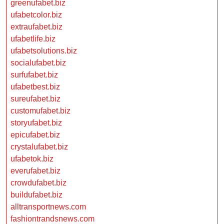
greenufabet.biz
ufabetcolor.biz
extraufabet.biz
ufabetlife.biz
ufabetsolutions.biz
socialufabet.biz
surfufabet.biz
ufabetbest.biz
sureufabet.biz
customufabet.biz
storyufabet.biz
epicufabet.biz
crystalufabet.biz
ufabetok.biz
everufabet.biz
crowdufabet.biz
buildufabet.biz
alltransportnews.com
fashiontrandsnews.com