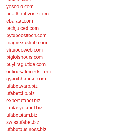
yesbold.com
healthhubzone.com
ebaraat.com
techjuiced.com
byteboosttech.com
magnexushub.com
virtuogoweb.com
biglotshours.com
buyliraglutide.com
onlinesafemeds.com
gyanibhandar.com
ufabetwarp.biz
ufabetclip.biz
expertufabet.biz
fantasyufabet.biz
ufabetsiam.biz
swissufabet.biz
ufabetbusiness.biz