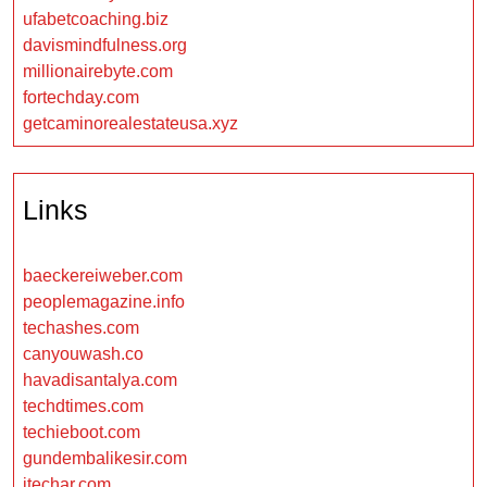
ufabetcoaching.biz
davismindfulness.org
millionairebyte.com
fortechday.com
getcaminorealestateusa.xyz
Links
baeckereiweber.com
peoplemagazine.info
techashes.com
canyouwash.co
havadisantalya.com
techdtimes.com
techieboot.com
gundembalikesir.com
itechar.com