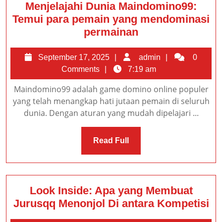
Menjelajahi Dunia Maindomino99:
Temui para pemain yang mendominasi
Menjelajahi
permainan
Dunia
Maindomino99:
September
admin
September 17, 2025
admin
0
Temui
17,
Comments
7:19 am
2025
para
Maindomino99 adalah game domino online populer
pemain
yang telah menangkap hati jutaan pemain di seluruh
yang
dunia. Dengan aturan yang mudah dipelajari ...
mendominasi
permainan
Read
Read Full
Full
Look Inside: Apa yang Membuat
Lo
Jurusqq Menonjol Di antara Kompetisi
In