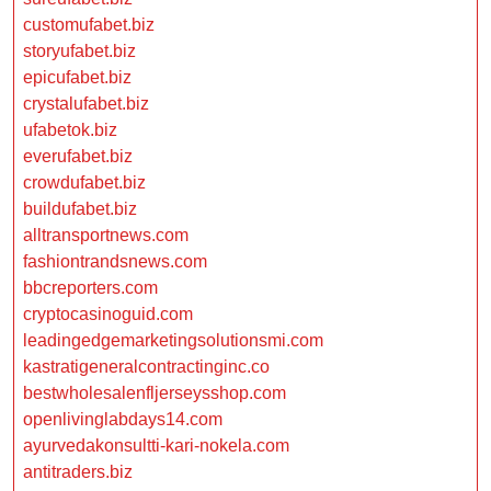
customufabet.biz
storyufabet.biz
epicufabet.biz
crystalufabet.biz
ufabetok.biz
everufabet.biz
crowdufabet.biz
buildufabet.biz
alltransportnews.com
fashiontrandsnews.com
bbcreporters.com
cryptocasinoguid.com
leadingedgemarketingsolutionsmi.com
kastratigeneralcontractinginc.co
bestwholesalenfljerseysshop.com
openlivinglabdays14.com
ayurvedakonsultti-kari-nokela.com
antitraders.biz