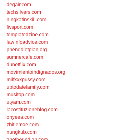
deqair.com
techsilvers.com
ningkatinskill.com
fivsport.com
templatedzine.com
lawinfoadvice.com
phenqdietplan.org
sumnercafe.com
dunetflix.com
movimientoindignados.org
milfxxxpussy.com
uptodatefamily.com
musitop.com
utyam.com
lacostituzioneblog.com
ohyeea.com
zhitiemoe.com
nungkub.com
anotherindian.com