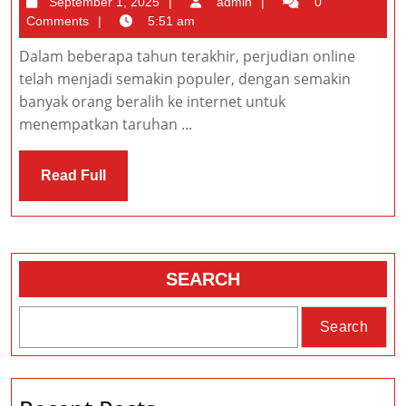
September
admin
September 1, 2025
admin
0
Bagaimana
1,
Comments
5:51 am
platform
2025
Dalam beberapa tahun terakhir, perjudian online
ini
telah menjadi semakin populer, dengan semakin
mengubah
banyak orang beralih ke internet untuk
permainan
menempatkan taruhan ...
dalam
perjudian
online
Read
Read Full
Full
SEARCH
Search