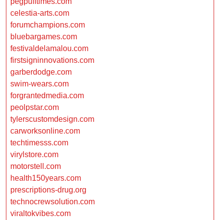
pegpufftimes.com
celestia-arts.com
forumchampions.com
bluebargames.com
festivaldelamalou.com
firstsigninnovations.com
garberdodge.com
swim-wears.com
forgrantedmedia.com
peolpstar.com
tylerscustomdesign.com
carworksonline.com
techtimesss.com
virylstore.com
motorstell.com
health150years.com
prescriptions-drug.org
technocrewsolution.com
viraltokvibes.com