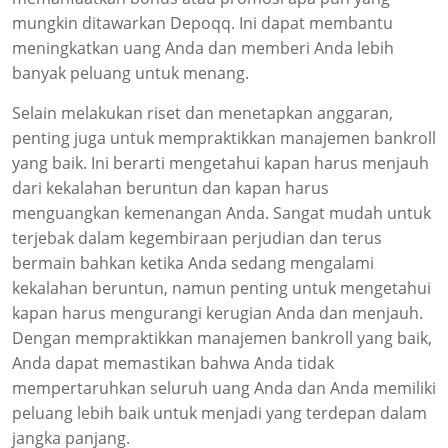
mungkin ditawarkan Depoqq. Ini dapat membantu
meningkatkan uang Anda dan memberi Anda lebih
banyak peluang untuk menang.
Selain melakukan riset dan menetapkan anggaran,
penting juga untuk mempraktikkan manajemen bankroll
yang baik. Ini berarti mengetahui kapan harus menjauh
dari kekalahan beruntun dan kapan harus
menguangkan kemenangan Anda. Sangat mudah untuk
terjebak dalam kegembiraan perjudian dan terus
bermain bahkan ketika Anda sedang mengalami
kekalahan beruntun, namun penting untuk mengetahui
kapan harus mengurangi kerugian Anda dan menjauh.
Dengan mempraktikkan manajemen bankroll yang baik,
Anda dapat memastikan bahwa Anda tidak
mempertaruhkan seluruh uang Anda dan Anda memiliki
peluang lebih baik untuk menjadi yang terdepan dalam
jangka panjang.