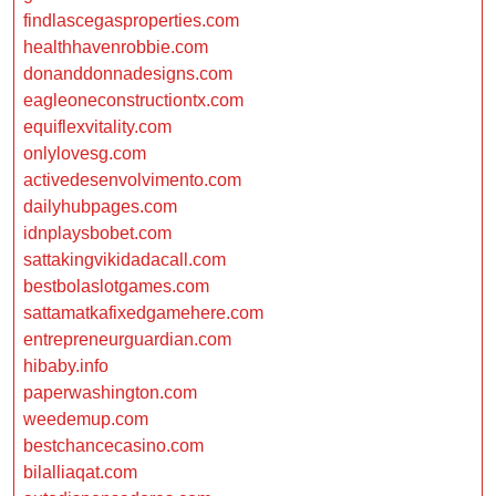
findlascegasproperties.com
healthhavenrobbie.com
donanddonnadesigns.com
eagleoneconstructiontx.com
equiflexvitality.com
onlylovesg.com
activedesenvolvimento.com
dailyhubpages.com
idnplaysbobet.com
sattakingvikidadacall.com
bestbolaslotgames.com
sattamatkafixedgamehere.com
entrepreneurguardian.com
hibaby.info
paperwashington.com
weedemup.com
bestchancecasino.com
bilalliaqat.com