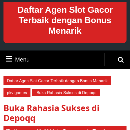
Skip
Daftar Agen Slot Gacor
to
content
Terbaik dengan Bonus
Skip
Menarik
to
content
Menu
Menu
Search
for:
Daftar Agen Slot Gacor Terbaik dengan Bonus Menarik
pkv games
Buka Rahasia Sukses di Depoqq
Buka Rahasia Sukses di
Depoqq