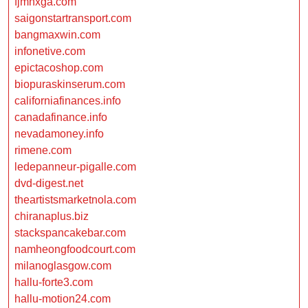
fjmnxga.com
saigonstartransport.com
bangmaxwin.com
infonetive.com
epictacoshop.com
biopuraskinserum.com
californiafinances.info
canadafinance.info
nevadamoney.info
rimene.com
ledepanneur-pigalle.com
dvd-digest.net
theartistsmarketnola.com
chiranaplus.biz
stackspancakebar.com
namheongfoodcourt.com
milanoglasgow.com
hallu-forte3.com
hallu-motion24.com