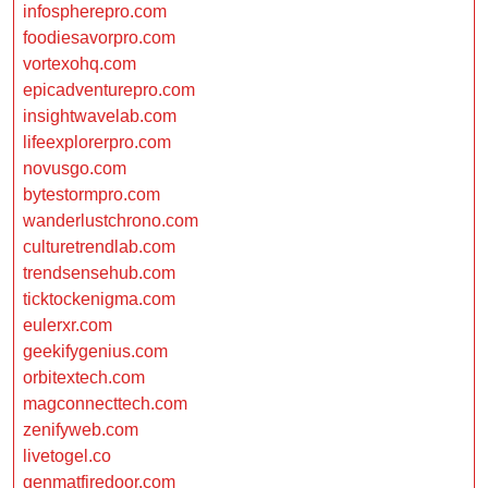
infospherepro.com
foodiesavorpro.com
vortexohq.com
epicadventurepro.com
insightwavelab.com
lifeexplorerpro.com
novusgo.com
bytestormpro.com
wanderlustchrono.com
culturetrendlab.com
trendsensehub.com
ticktockenigma.com
eulerxr.com
geekifygenius.com
orbitextech.com
magconnecttech.com
zenifyweb.com
livetogel.co
genmatfiredoor.com