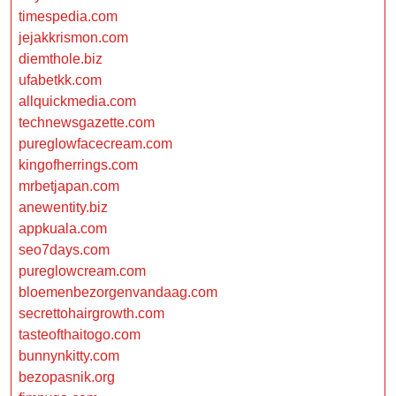
timespedia.com
jejakkrismon.com
diemthole.biz
ufabetkk.com
allquickmedia.com
technewsgazette.com
pureglowfacecream.com
kingofherrings.com
mrbetjapan.com
anewentity.biz
appkuala.com
seo7days.com
pureglowcream.com
bloemenbezorgenvandaag.com
secrettohairgrowth.com
tasteofthaitogo.com
bunnynkitty.com
bezopasnik.org