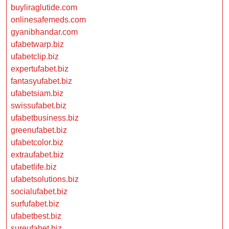
buyliraglutide.com
onlinesafemeds.com
gyanibhandar.com
ufabetwarp.biz
ufabetclip.biz
expertufabet.biz
fantasyufabet.biz
ufabetsiam.biz
swissufabet.biz
ufabetbusiness.biz
greenufabet.biz
ufabetcolor.biz
extraufabet.biz
ufabetlife.biz
ufabetsolutions.biz
socialufabet.biz
surfufabet.biz
ufabetbest.biz
sureufabet.biz