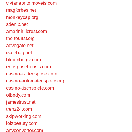
vivianebritoimoveis.com
magforbes.net
monkeycap.org
sdenix.net
amarinhillcrest.com
the-tourist.org
advogato.net
isafebag.net
bloombergz.com
enterpriseboosts.com
casino-kartenspiele.com
casino-automatenspiele.org
casino-tischspiele.com
otbody.com
jamestrust.net
trenz24.com
skipworking.com
loizbeauty.com
anyconverter.com