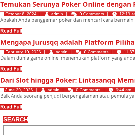
Temukan Serunya Poker Online dengan 
October
admin
October 8, 2024
admin
0 Comments
12:19 a
8,
Apakah Anda penggemar poker dan mencari cara bermain ya
2024
Read
Read Full
Full
Mengapa Jurusqq adalah Platform Pilih
February
admin
February 10, 2026
admin
0 Comments
11:37
10,
Dalam dunia game online, menemukan platform yang andal 
2026
Read
Read Full
Full
Dari Slot hingga Poker: Lintasanqq Mem
June
admin
June 29, 2026
admin
0 Comments
6:44 am
29,
Baik Anda seorang penjudi berpengalaman atau pemula yang
2026
Read
Read Full
Full
SEARCH