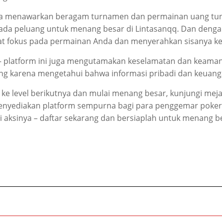
uga menawarkan beragam turnamen dan permainan uang tun
lalu ada peluang untuk menang besar di Lintasanqq. Dan d
t fokus pada permainan Anda dan menyerahkan sisanya ke
platform ini juga mengutamakan keselamatan dan keamanan
 karena mengetahui bahwa informasi pribadi dan keuanga
ke level berikutnya dan mulai menang besar, kunjungi mej
enyediakan platform sempurna bagi para penggemar poker
aksinya – daftar sekarang dan bersiaplah untuk menang be