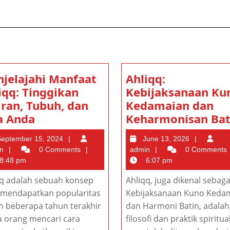
jelajahi Manfaat
Ahliqq:
iqq: Tinggikan
Kebijaksanaan Ku
iran, Tubuh, dan
Kedamaian dan
Menjelajahi
a Anda
Keharmonisan Bat
Manfaat
September
June
September 15, 2024
June 13, 2026
Ahliqq:
admin
15,
admin
13,
n
0 Comments
admin
0 Comments
Tinggikan
2024
2026
8:48 pm
6:07 pm
Pikiran,
qq adalah sebuah konsep
Ahliqq, juga dikenal sebaga
Tubuh,
 mendapatkan popularitas
Kebijaksanaan Kuno Keda
dan
m beberapa tahun terakhir
dan Harmoni Batin, adalah
Jiwa
a orang mencari cara
filosofi dan praktik spiritua
Anda