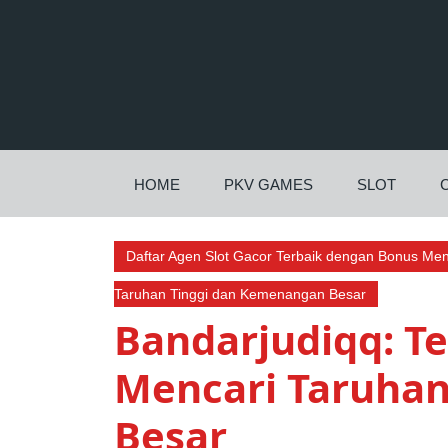
Skip
to
content
Skip
to
content
HOME
PKV GAMES
SLOT
Daftar Agen Slot Gacor Terbaik dengan Bonus Men
Taruhan Tinggi dan Kemenangan Besar
Bandarjudiqq: T
Mencari Taruha
Besar