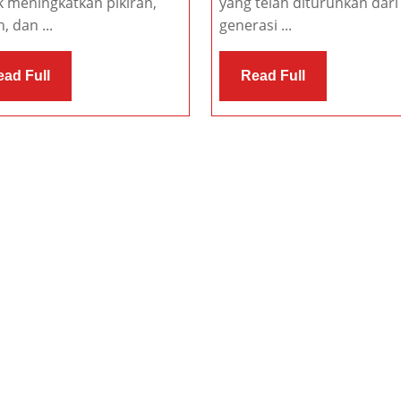
 meningkatkan pikiran,
yang telah diturunkan dari
, dan ...
generasi ...
Read
Read
ad Full
Read Full
Full
Full