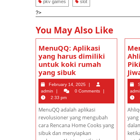
pkv games
slot
?>
You May Also Like
MenuQQ: Aplikasi
Men
yang harus dimiliki
Ahl
untuk koki rumah
Pik
MenuQQ:
yang sibuk
Jiw
Aplikasi
February
February 14, 2025
yang
admin
14,
admin
0 Comments
admi
harus
2025
2:33 pm
dimiliki
MenuQQ adalah aplikasi
Ahli
untuk
revolusioner yang mengubah
yang
koki
cara Rencana Home Cooks yang
dala
rumah
sibuk dan menyiapkan
ketik
yang