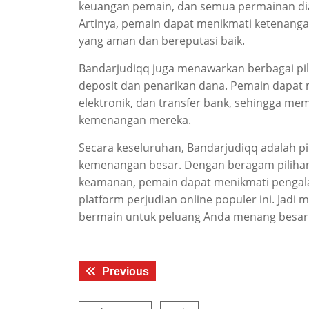
keuangan pemain, dan semua permainan dia
Artinya, pemain dapat menikmati ketenanga
yang aman dan bereputasi baik.
Bandarjudiqq juga menawarkan berbagai 
deposit dan penarikan dana. Pemain dapat 
elektronik, dan transfer bank, sehingga 
kemenangan mereka.
Secara keseluruhan, Bandarjudiqq adalah pi
kemenangan besar. Dengan beragam pilihan
keamanan, pemain dapat menikmati penga
platform perjudian online populer ini. Jad
bermain untuk peluang Anda menang besar
Post
Previous
Previous
navigation
post: